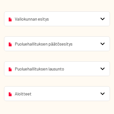
Valiokunnan esitys
Puoluehallituksen päätösesitys
Puoluehallituksen lausunto
Aloitteet