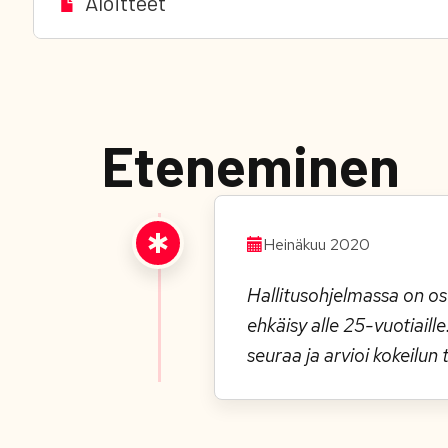
Aloitteet
Eteneminen
Heinäkuu 2020
Hallitusohjelmassa on oso
ehkäisy alle 25-vuotiail
seuraa ja arvioi kokeilun