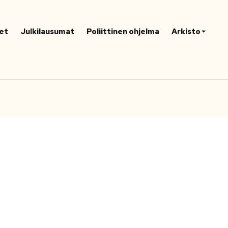
et
Julkilausumat
Poliittinen ohjelma
Arkisto