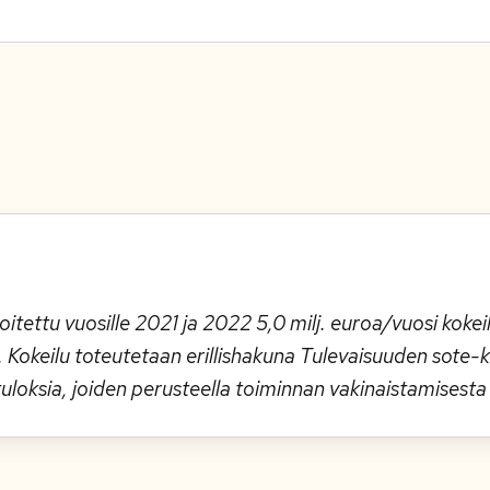
itettu vuosille 2021 ja 2022 5,0 milj. euroa/vuosi kokei
le. Kokeilu toteutetaan erillishakuna Tulevaisuuden so
 tuloksia, joiden perusteella toiminnan vakinaistamisest