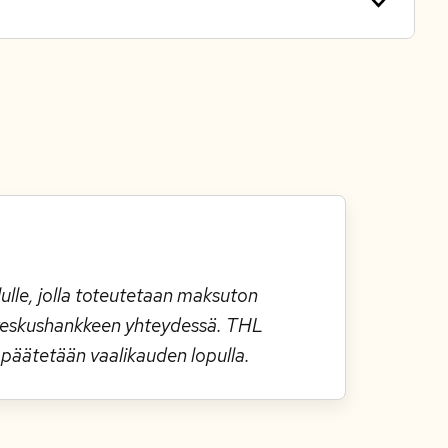
lulle, jolla toteutetaan maksuton
te-keskushankkeen yhteydessä. THL
a päätetään vaalikauden lopulla.