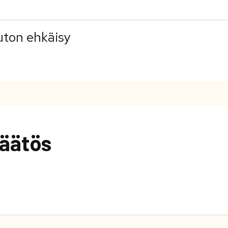
uton ehkäisy
äätös