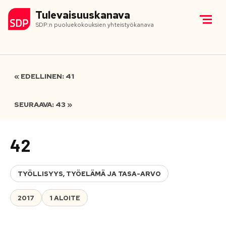
Tulevaisuuskanava
SDP:n puoluekokouksien yhteistyökanava
« EDELLINEN: 41
SEURAAVA: 43 »
42
TYÖLLISYYS, TYÖELÄMÄ JA TASA-ARVO
2017
1 ALOITE