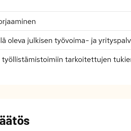
orjaaminen
llä oleva julkisen työvoima- ja yrityspa
a työllistämistoimiin tarkoitettujen tuki
äätös