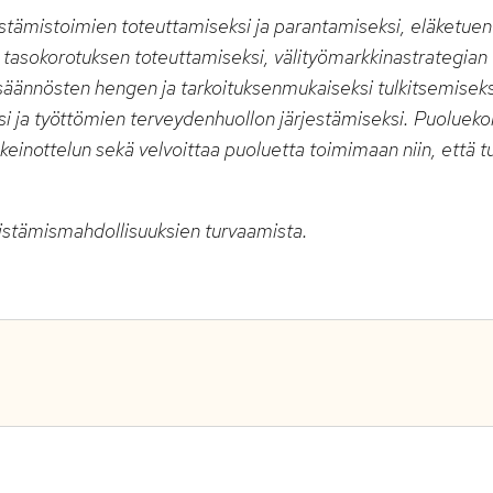
llistämistoimien toteuttamiseksi ja parantamiseksi, eläketuen
 tasokorotuksen toteuttamiseksi, välityömarkkinastrategian
kisäännösten hengen ja tarkoituksenmukaiseksi tulkitsemiseks
si ja työttömien terveydenhuollon järjestämiseksi. Puoluek
 keinottelun sekä velvoittaa puoluetta toimimaan niin, että t
llistämismahdollisuuksien turvaamista.