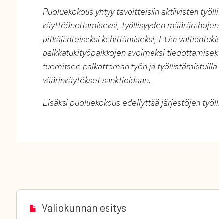
Puoluekokous yhtyy tavoitteisiin aktiivisten työ
käyttöönottamiseksi, työllisyyden määrärahojen
pitkäjänteiseksi kehittämiseksi, EU:n valtiontu
palkkatukityöpaikkojen avoimeksi tiedottamisek
tuomitsee palkattoman työn ja työllistämistuilla
väärinkäytökset sanktioidaan.
Lisäksi puoluekokous edellyttää järjestöjen työ
Valiokunnan esitys