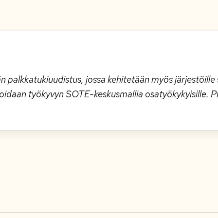
n palkkatukiuudistus, jossa kehitetään myös järjestöill
oidaan työkyvyn SOTE-keskusmallia osatyökykyisille. P