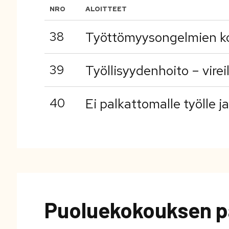
NRO
ALOITTEET
38
Työttömyysongelmien k
39
Työllisyydenhoito – virei
40
Ei palkattomalle työlle j
Puoluekokouksen p