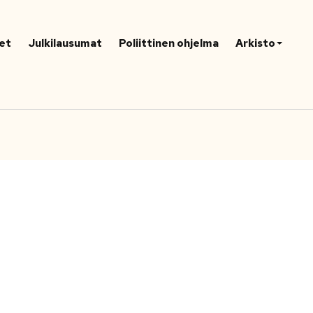
et
Julkilausumat
Poliittinen ohjelma
Arkisto