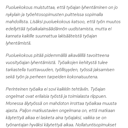
Puoluekokous muistuttaa, että työajan lyhentäminen on jo
nykylain ja työehtosopimusten puitteissa sopimalla
mahdollista. Lisäksi puoluekokous katsoo, että työn muutos
edellyttää työaikalainsäädännön uudistamista, mutta ei
kannata kaikille suunnattua lakisääteistä työajan
lyhentämistä.
Puoluekokous pitää pidemmällä aikavälillä tavoitteena
vuosityöajan lyhentämistä. Työaikojen kehitystä tulee
tarkastella tuottavuuden, työllisyyden, työssä jaksamisen
sekä työn ja perheen tarpeiden kokonaisuutena.
Perinteinen työaika ei sovi kaikkiin tehtäviin. Työajan
ongelmat ovat erilaisia työstä ja toimialasta riippuen.
Monessa älytyössä on mahdoton irrottaa työaikaa muusta
ajasta. Paljon matkustavien ongelmana on, että matkaan
käytettyä aikaa ei lasketa aina työajaksi, vaikka se on
työnantajan hyväksi käytettyä aikaa.
Nollatuntisopimukset