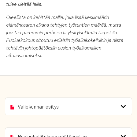
tulee kieltää lailla.
Oleellista on kehittää mallia, joka lisää keskimäärin
elämänkaaren aikana tehtyjen työtuntien määrää, mutta
joustaa paremmin perheen ja yksityiselämän tarpeisiin.
Puoluekokous sitoutuu erilaisiin työaikakokeiluihin ja niistä
tehtäviin johtopäätöksiin uusien työaikamallien
aikaansaamiseksi.
Valiokunnan esitys
Puoluehallituksen päätösesitys