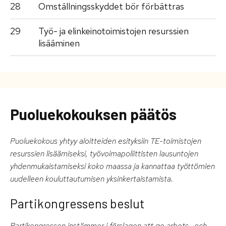
28
Omställningsskyddet bör förbättras
29
Työ- ja elinkeinotoimistojen resurssien
lisääminen
Puoluekokouksen päätös
Puoluekokous yhtyy aloitteiden esityksiin TE-toimistojen
resurssien lisäämiseksi, työvoimapoliittisten lausuntojen
yhdenmukaistamiseksi koko maassa ja kannattaa työttömien
uudelleen kouluttautumisen yksinkertaistamista.
Partikongressens beslut
Partikongressen instämmer i förslagen att ge arbets- och