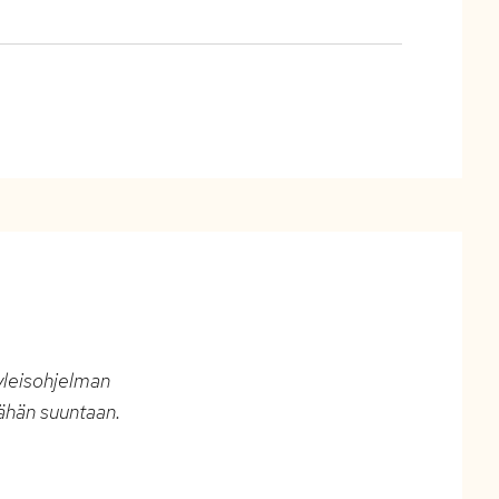
yleisohjelman
ähän suuntaan.