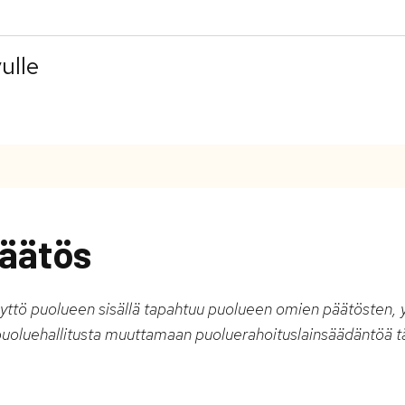
ulle
äätös
äyttö puolueen sisällä tapahtuu puolueen omien päätösten, 
puoluehallitusta muuttamaan puoluerahoituslainsäädäntöä t