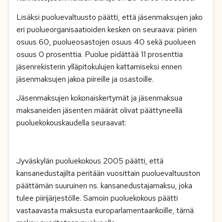
Lisäksi puoluevaltuusto päätti, että jäsenmaksujen jako
eri puolueorganisaatioiden kesken on seuraava: piirien
osuus 60, puolueosastojen osuus 40 sekä puolueen
osuus 0 prosenttia. Puolue pidättää 11 prosenttia
jäsenrekisterin ylläpitokulujen kattamiseksi ennen
jäsenmaksujen jakoa piireille ja osastoille.
Jäsenmaksujen kokonaiskertymät ja jäsenmaksua
maksaneiden jäsenten määrät olivat päättyneellä
puoluekokouskaudella seuraavat:
Jyväskylän puoluekokous 2005 päätti, että
kansanedustajilta peritään vuosittain puoluevaltuuston
päättämän suuruinen ns. kansanedustajamaksu, joka
tulee piirijärjestölle. Samoin puoluekokous päätti
vastaavasta maksusta europarlamentaarikoille, tämä