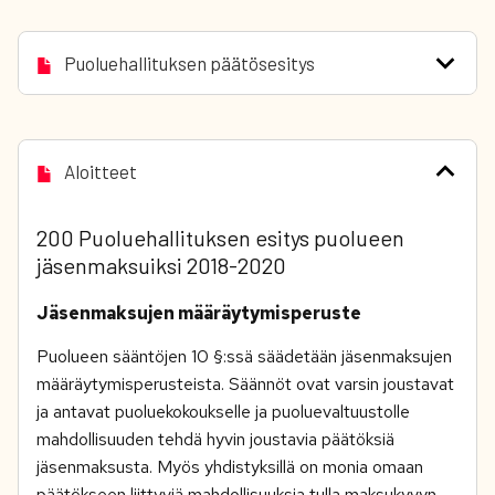
Puoluehallituksen päätösesitys
Aloitteet
200 Puoluehallituksen esitys puolueen
jäsenmaksuiksi 2018-2020
Jäsenmaksujen määräytymisperuste
Puolueen sääntöjen 10 §:ssä säädetään jäsenmaksujen
määräytymisperusteista. Säännöt ovat varsin joustavat
ja antavat puoluekokoukselle ja puoluevaltuustolle
mahdollisuuden tehdä hyvin joustavia päätöksiä
jäsenmaksusta. Myös yhdistyksillä on monia omaan
päätökseen liittyviä mahdollisuuksia tulla maksukyvyn