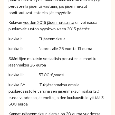
perusteella jäsentä vastaan, jos jäsenmaksut
osoittautuvat esteeksi jäsenyydelle.
Kuluvan
vuoden 2016 jäsenmaksuista
on voimassa
puoluevaltuuston syyskokouksen 2015 päätös:
luokka I: Ei jäsenmaksua
luokka II: Nuoret alle 25 vuotta 13 euroa
Sääntöjen mukaisin sosiaalisin perustein alennettu
jäsenmaksu 26 euroa
luokka III: 57.00 €/vuosi
luokka IV: Tukijäsenmaksu omalle
puolueosastolle varsinaisen jäsenmaksun lisäksi 120
euroa vuodessa jäseneltä, joiden kuukausitulo ylittää 3
600 euroa.
Kannatusjäsenmaksun alaraja on 20 euroa vuodessa.