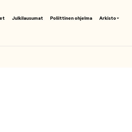
et
Julkilausumat
Poliittinen ohjelma
Arkisto