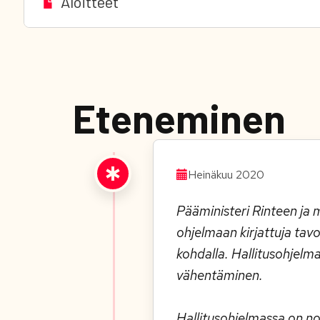
Aloitteet
Eteneminen
Heinäkuu 2020
Pääministeri Rinteen ja 
ohjelmaan kirjattuja tav
kohdalla. Hallitusohjelma
vähentäminen.
Hallitusohjelmassa on no