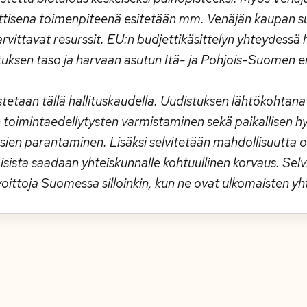
eettisena toimenpiteenä esitetään mm. Venäjän kaupan 
tarvittavat resurssit. EU:n budjettikäsittelyn yhteydessä
tuksen taso ja harvaan asutun Itä- ja Pohjois-Suomen e
tetaan tällä hallituskaudella. Uudistuksen lähtökohtan
 toimintaedellytysten varmistaminen sekä paikallisen h
ien parantaminen. Lisäksi selvitetään mahdollisuutta ot
sista saadaan yhteiskunnalle kohtuullinen korvaus. Sel
oittoja Suomessa silloinkin, kun ne ovat ulkomaisten yh