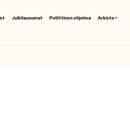
et
Julkilausumat
Poliittinen ohjelma
Arkisto