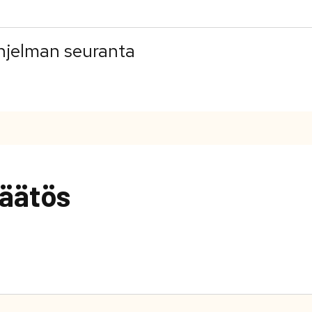
ohjelman seuranta
äätös