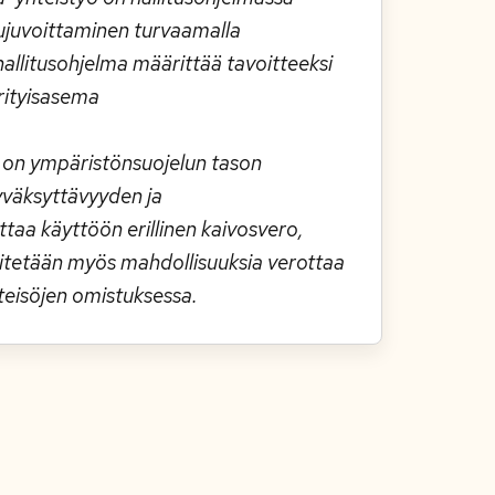
sujuvoittaminen turvaamalla
 hallitusohjelma määrittää tavoitteeksi
rityisasema
a on ympäristönsuojelun tason
yväksyttävyyden ja
taa käyttöön erillinen kaivosvero,
vitetään myös mahdollisuuksia verottaa
teisöjen omistuksessa.