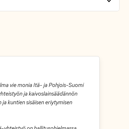
elma vie monia Itä- ja Pohjois-Suomi
yhteistyön ja kaivoslainsäädännön
n ja kuntien sisäisen eriytymisen
ä-yhteistyö on hallitusohjelmassa