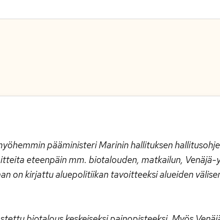
myöhemmin pääministeri Marinin hallituksen hallitusohj
oitteita eteenpäin mm. biotalouden, matkailun, Venäjä-
an on kirjattu aluepolitiikan tavoitteeksi alueiden välise
stettu biotalous keskeiseksi painopisteeksi. Myös Venäj