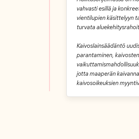
vahvasti esillä ja konkr
vientilupien käsittelyyn 
turvata aluekehitysrahoi
Kaivoslainsäädäntö uudis
parantaminen, kaivosten
vaikuttamismahdollisuuks
jotta maaperän kaivannai
kaivosoikeuksien myyntiv