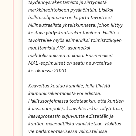
täydennysrakentamista ja siirtymistä
markkinaehtoiseen pysäköintiin. Lisäksi
hallitusohjelmaan on kirjattu tavoitteet
hiilineutraalista yhteiskunnasta, johon liittyy
kestävä yhdyskuntarakentaminen. Hallitus
tavoittelee myös esimerkiksi toimistotilojen
muuttamista ARA-asunnoiksi
mahdollisuuksien mukaan. Ensimmäiset
MAL-sopimukset on saatu neuvoteltua
kesäkuussa 2020.
Kaavoitus kuuluu kunnille, jolla tiivistä
kaupunkirakentamista voi edistää.
Hallitusohjelmassa todetaankin, että kuntien
kaavamonopoli ja kaavahierarkia säilytetään,
kaavaprosessin sujuvuutta edistetään ja
kuntien maapolitiikka vahvistetaan. Hallitus
vie parlamentaarisessa valmistelussa