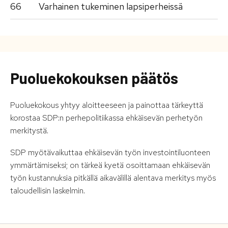
66
Varhainen tukeminen lapsiperheissä
Puoluekokouksen päätös
Puoluekokous yhtyy aloitteeseen ja painottaa tärkeyttä
korostaa SDP:n perhepolitiikassa ehkäisevän perhetyön
merkitystä.
SDP myötävaikuttaa ehkäisevän työn investointiluonteen
ymmärtämiseksi; on tärkeä kyetä osoittamaan ehkäisevän
työn kustannuksia pitkällä aikavälillä alentava merkitys myös
taloudellisin laskelmin.