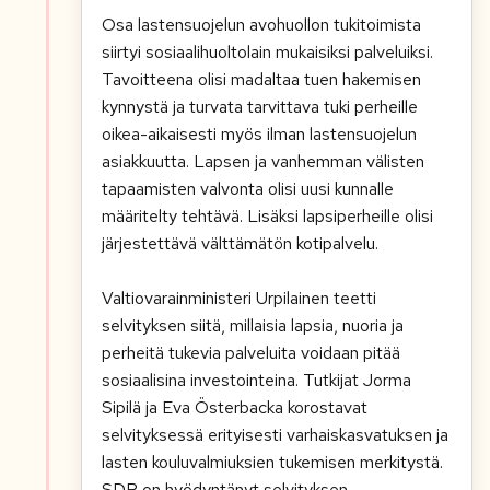
Osa lastensuojelun avohuollon tukitoimista
siirtyi sosiaalihuoltolain mukaisiksi palveluiksi.
Tavoitteena olisi madaltaa tuen hakemisen
kynnystä ja turvata tarvittava tuki perheille
oikea-aikaisesti myös ilman lastensuojelun
asiakkuutta. Lapsen ja vanhemman välisten
tapaamisten valvonta olisi uusi kunnalle
määritelty tehtävä. Lisäksi lapsiperheille olisi
järjestettävä välttämätön kotipalvelu.
Valtiovarainministeri Urpilainen teetti
selvityksen siitä, millaisia lapsia, nuoria ja
perheitä tukevia palveluita voidaan pitää
sosiaalisina investointeina. Tutkijat Jorma
Sipilä ja Eva Österbacka korostavat
selvityksessä erityisesti varhaiskasvatuksen ja
lasten kouluvalmiuksien tukemisen merkitystä.
SDP on hyödyntänyt selvityksen