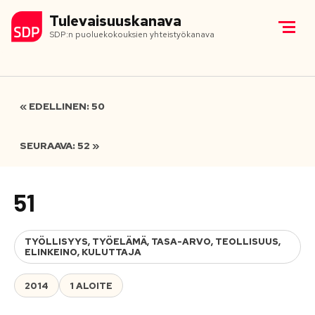
Tulevaisuuskanava
SDP:n puoluekokouksien yhteistyökanava
« EDELLINEN: 50
SEURAAVA: 52 »
51
TYÖLLISYYS, TYÖELÄMÄ, TASA-ARVO, TEOLLISUUS,
ELINKEINO, KULUTTAJA
2014
1 ALOITE