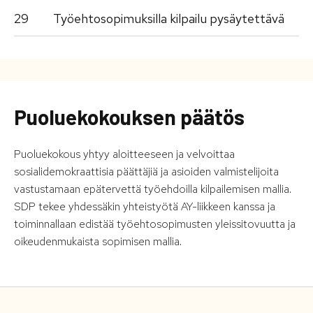
29
Työehtosopimuksilla kilpailu pysäytettävä
Puoluekokouksen päätös
Puoluekokous yhtyy aloitteeseen ja velvoittaa
sosialidemokraattisia päättäjiä ja asioiden valmistelijoita
vastustamaan epätervettä työehdoilla kilpailemisen mallia.
SDP tekee yhdessäkin yhteistyötä AY-liikkeen kanssa ja
toiminnallaan edistää työehtosopimusten yleissitovuutta ja
oikeudenmukaista sopimisen mallia.