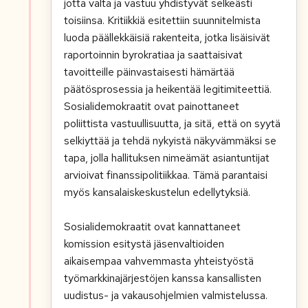
jotta valta ja vastuu yhdistyvät selkeästi
toisiinsa. Kritiikkiä esitettiin suunnitelmista
luoda päällekkäisiä rakenteita, jotka lisäisivät
raportoinnin byrokratiaa ja saattaisivat
tavoitteille päinvastaisesti hämärtää
päätösprosessia ja heikentää legitimiteettiä.
Sosialidemokraatit ovat painottaneet
poliittista vastuullisuutta, ja sitä, että on syytä
selkiyttää ja tehdä nykyistä näkyvämmäksi se
tapa, jolla hallituksen nimeämät asiantuntijat
arvioivat finanssipolitiikkaa. Tämä parantaisi
myös kansalaiskeskustelun edellytyksiä.
Sosialidemokraatit ovat kannattaneet
komission esitystä jäsenvaltioiden
aikaisempaa vahvemmasta yhteistyöstä
työmarkkinajärjestöjen kanssa kansallisten
uudistus- ja vakausohjelmien valmistelussa.