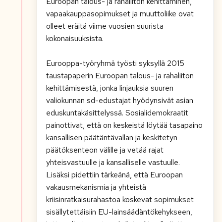
Euroopan talous- ja rahaliiton kehittäminen,
vapaakauppasopimukset ja muuttoliike ovat
olleet eräitä viime vuosien suurista
kokonaisuuksista.
Eurooppa-työryhmä työsti syksyllä 2015
taustapaperin Euroopan talous- ja rahaliiton
kehittämisestä, jonka linjauksia suuren
valiokunnan sd-edustajat hyödynsivät asian
eduskuntakäsittelyssä. Sosialidemokraatit
painottivat, että on keskeistä löytää tasapaino
kansallisen päätäntävallan ja keskitetyn
päätöksenteon välille ja vetää rajat
yhteisvastuulle ja kansalliselle vastuulle.
Lisäksi pidettiin tärkeänä, että Euroopan
vakausmekanismia ja yhteistä
kriisinratkaisurahastoa koskevat sopimukset
sisällytettäisiin EU-lainsäädäntökehykseen,