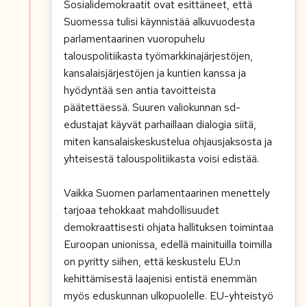
Sosialidemokraatit ovat esittäneet, että
Suomessa tulisi käynnistää alkuvuodesta
parlamentaarinen vuoropuhelu
talouspolitiikasta työmarkkinajärjestöjen,
kansalaisjärjestöjen ja kuntien kanssa ja
hyödyntää sen antia tavoitteista
päätettäessä. Suuren valiokunnan sd-
edustajat käyvät parhaillaan dialogia siitä,
miten kansalaiskeskustelua ohjausjaksosta ja
yhteisestä talouspolitiikasta voisi edistää.
Vaikka Suomen parlamentaarinen menettely
tarjoaa tehokkaat mahdollisuudet
demokraattisesti ohjata hallituksen toimintaa
Euroopan unionissa, edellä mainituilla toimilla
on pyritty siihen, että keskustelu EU:n
kehittämisestä laajenisi entistä enemmän
myös eduskunnan ulkopuolelle. EU-yhteistyö