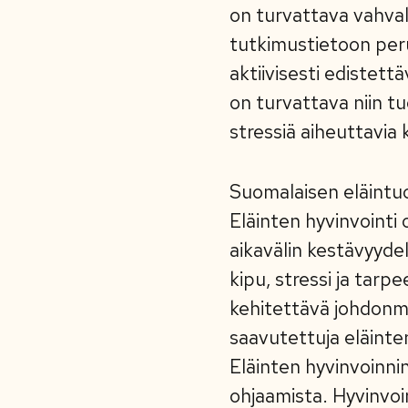
on turvattava vahval
tutkimustietoon peru
aktiivisesti edistet
on turvattava niin tuo
stressiä aiheuttavia
Suomalaisen eläintuo
Eläinten hyvinvointi
aikavälin kestävyydel
kipu, stressi ja tar
kehitettävä johdonmu
saavutettuja eläinte
Eläinten hyvinvoinni
ohjaamista. Hyvinvoi