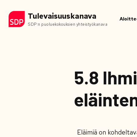
Tulevaisuuskanava
Aloitte
SDP:n puoluekokouksien yhteistyökanava
5.8 Ihm
eläinten
Eläimiä on kohdeltava