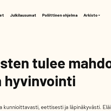
et
Julkilausumat
Poliittinen ohjelma
Arkisto
isten tulee mahdo
 hyvinvointi
 kunnioittavasti, eettisesti ja läpinäkyvästi. Elä