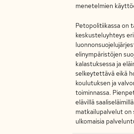
menetelmien käyttöö
Petopolitiikassa on 
keskusteluyhteys eri
luonnonsuojelujärjestö
elinympäristöjen su
kalastuksessa ja elä
selkeytettävä eikä h
koulutuksen ja valvo
toiminnassa. Pienpet
elävillä saaliseläimi
matkailupalvelut on 
ulkomaisia palvelunt