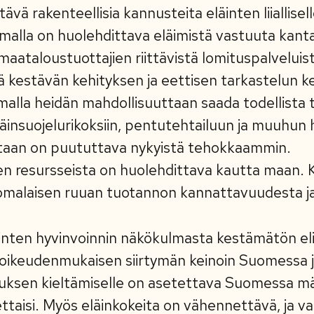
ävä rakenteellisia kannusteita eläinten liiallisel
malla on huolehdittava eläimistä vastuuta kant
aataloustuottajien riittävistä lomituspalveluist
 kestävän kehityksen ja eettisen tarkastelun ke
malla heidän mahdollisuuttaan saada todellista 
läinsuojelurikoksiin, pentutehtailuun ja muuhun 
taan on puututtava nykyistä tehokkaammin.
ien resursseista on huolehdittava kautta maan.
omalaisen ruuan tuotannon kannattavuudesta ja 
inten hyvinvoinnin näkökulmasta kestämätön eli
i oikeudenmukaisen siirtymän keinoin Suomessa 
auksen kieltämiselle on asetettava Suomessa mä
taisi.
Myös eläinkokeita on vähennettävä, ja v