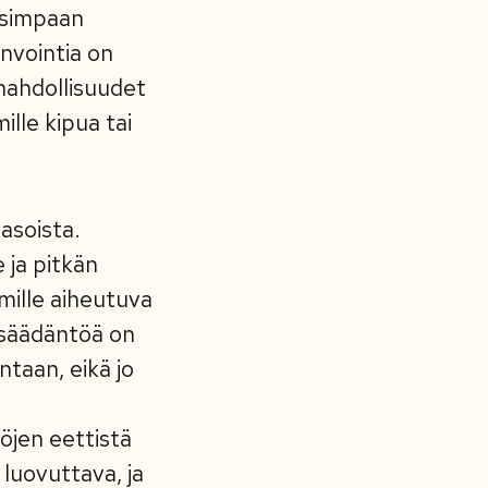
uusimpaan
nvointia on
 mahdollisuudet
ille kipua tai
asoista.
 ja pitkän
imille aiheutuva
insäädäntöä on
taan, eikä jo
öjen eettistä
 luovuttava, ja