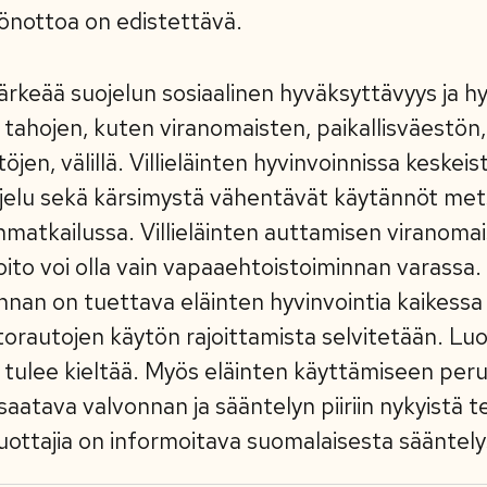
nottoa on edistettävä.
tärkeää suojelun sosiaalinen hyväksyttävyys ja h
 tahojen, kuten viranomaisten, paikallisväestön,
jen, välillä. Villieläinten hyvinvoinnissa keskeis
ojelu sekä kärsimystä vähentävät käytännöt met
inmatkailussa. Villieläinten auttamisen viranoma
oito voi olla vain vapaaehtoistoiminnan varassa.
nnan on tuettava eläinten hyvinvointia kaikessa
orautojen käytön rajoittamista selvitetään. Lu
llä tulee kieltää. Myös eläinten käyttämiseen per
saatava valvonnan ja sääntelyn piiriin nykyistä
uottajia on informoitava suomalaisesta sääntel