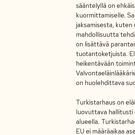
sääntelyllä on ehkäist
kuormittamiselle. Sa
jaksamisesta, kuten m
mahdollisuutta tehdä
on lisättävä paranta
tuotantoketjuista. E
heikentävään toimin
Valvontaeläinlääkär
on huolehdittava su
Turkistarhaus on elä
luovuttava hallitust
alueella. Turkistarh
EU ei määräaikaa aset