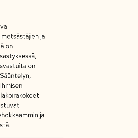
yvä
 metsästäjien ja
tä on
sästyksessä,
isvastuita on
 Sääntelyn,
 ihmisen
olakoirakokeet
ustuvat
 tehokkaammin ja
ystä.