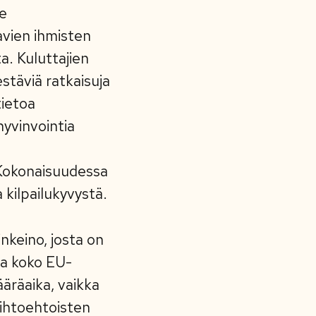
le
avien ihmisten
a. Kuluttajien
stäviä ratkaisuja
tietoa
hyvinvointia
 Kokonaisuudessa
kilpailukyvystä.
nkeino, josta on
ja koko EU-
äräaika, vaikka
aihtoehtoisten