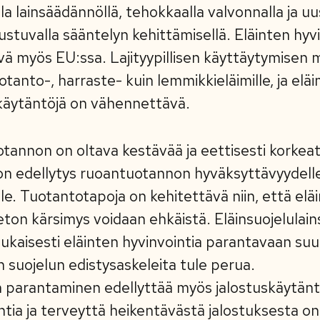
la lainsäädännöllä, tehokkaalla valvonnalla ja 
stuvalla sääntelyn kehittämisellä. Eläinten hyvi
tävä myös EU:ssa. Lajityypillisen käyttäytymisen
tanto-, harraste- kuin lemmikkieläimille, ja eläim
 käytäntöjä on vähennettävä.
tannon on oltava kestävää ja eettisesti korkeat
 on edellytys ruoantuotannon hyväksyttävyydelle
le. Tuotantotapoja on kehitettävä niin, että elä
peeton kärsimys voidaan ehkäistä. Eläinsuojelula
kaisesti eläinten hyvinvointia parantavaan suun
n suojelun edistysaskeleita tule perua.
n parantaminen edellyttää myös jalostuskäytänt
ntia ja terveyttä heikentävästä jalostuksesta on