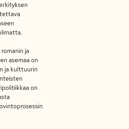
erkityksen
stettava
aseen
limatta.
romanin ja
elen asemaa on
 ja kulttuurin
inteisten
politiikkaa on
usta
 sovintoprosessin