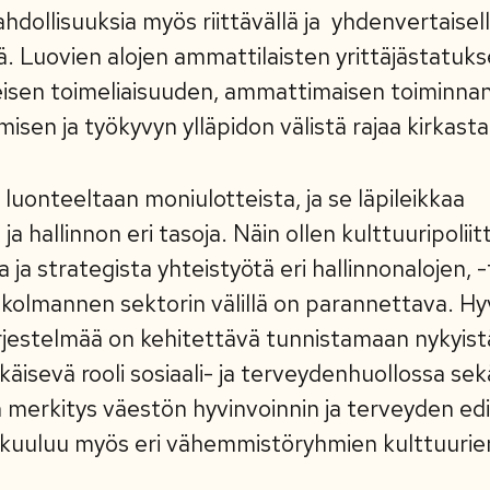
dollisuuksia myös riittävällä ja ­ yhdenvertaisel
ä. Luovien alojen ammattilaisten yrittäjästatuk
yleisen toimeliaisuuden, ammattimaisen toiminna
sen ja työkyvyn ylläpidon välistä rajaa kirkasta
n luonteeltaan moniulotteista, ja se läpileikkaa
 ja hallinnon eri tasoja. Näin ollen kulttuuripoli
ta ja strategista yhteistyötä eri hallinnonalojen, 
ja kolmannen sektorin välillä on parannettava. Hy
ärjestelmää on kehitettävä tunnistamaan nykyi
äisevä rooli sosiaali- ja terveydenhuollossa sek
n merkitys väestön hyvinvoinnin ja terveyden ed
n kuuluu myös eri vähemmistöryhmien kulttuurie