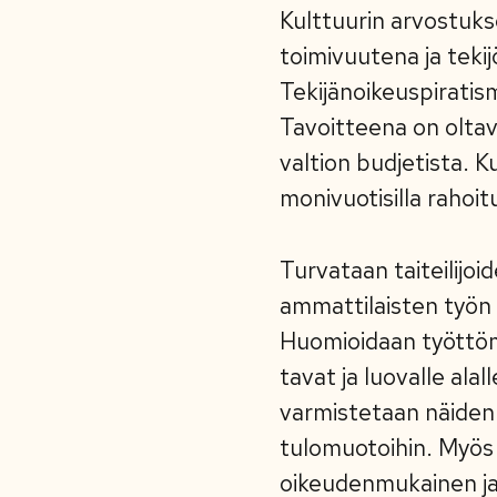
Kulttuurin arvostuks
toimivuutena ja tek
Tekijänoikeuspiratis
Tavoitteena on olta
valtion budjetista. 
monivuotisilla rahoit
Turvataan taiteilijoi
ammattilaisten työn l
Huomioidaan työttömy
tavat ja luovalle ala
varmistetaan näiden
tulomuotoihin. Myös lu
oikeudenmukainen ja