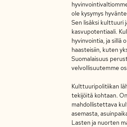
hyvinvointivaltiomme k
ole kysymys hyvänteke
Sen lisäksi kulttuuri
kasvupotentiaali. Kul
hyvinvointia, ja sill
haasteisiin, kuten y
Suomalaisuus perust
velvollisuutemme os
Kulttuuripolitiikan l
tekijöitä kohtaan. On
mahdollistettava kult
asemasta, asuinpaikas
Lasten ja nuorten ma