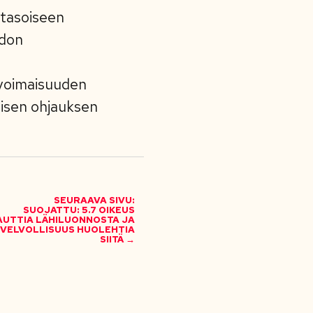
atasoiseen
idon
nvoimaisuuden
tisen ohjauksen
SEURAAVA SIVU:
SUOJATTU: 5.7 OIKEUS
AUTTIA LÄHILUONNOSTA JA
VELVOLLISUUS HUOLEHTIA
SIITÄ →