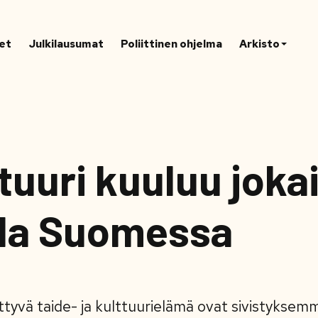
et
Julkilausumat
Poliittinen ohjelma
Arkisto
tuuri kuuluu joka
lla Suomessa
ttyvä taide- ja kulttuurielämä ovat sivistyksemm