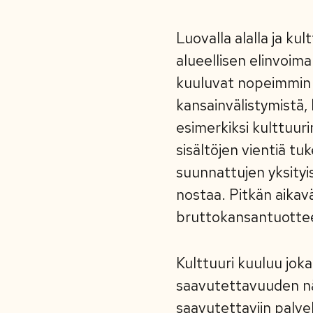
Luovalla alalla ja ku
alueellisen elinvoima
kuuluvat nopeimmin k
kansainvälistymistä,
esimerkiksi kulttuuri
sisältöjen vientiä tuk
suunnattujen yksity
nostaa. Pitkän aika
bruttokansantuotte
Kulttuuri kuuluu joka
saavutettavuuden näk
saavutettaviin palvelu