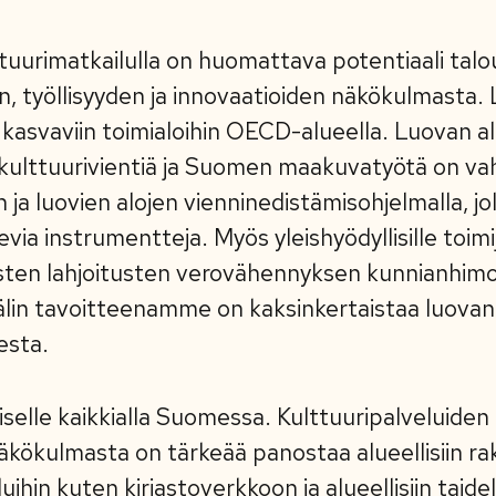
lttuurimatkailulla on huomattava potentiaali talo
n, työllisyyden ja innovaatioiden näkökulmasta. 
asvaviin toimialoihin OECD-alueella. Luovan a
 kulttuurivientiä ja Suomen maakuvatyötä on va
n ja luovien alojen vienninedistämisohjelmalla, jo
evia instrumentteja. Myös yleishyödyllisille toimij
isten lahjoitusten verovähennyksen kunnianhimo
välin tavoitteenamme on kaksinkertaistaa luova
esta.
iselle kaikkialla Suomessa. Kulttuuripalveluiden
ökulmasta on tärkeää panostaa alueellisiin rake
ihin kuten kirjastoverkkoon ja alueellisiin taidela