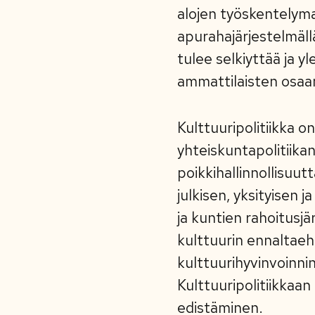
alojen työskentelymah
apurahajärjestelmäll
tulee selkiyttää ja 
ammattilaisten osaami
Kulttuuripolitiikka o
yhteiskuntapolitiikan
poikkihallinnollisuut
julkisen, yksityisen 
ja kuntien rahoitusj
kulttuurin ennaltaehk
kulttuurihyvinvoinni
Kulttuuripolitiikkaa
edistäminen.