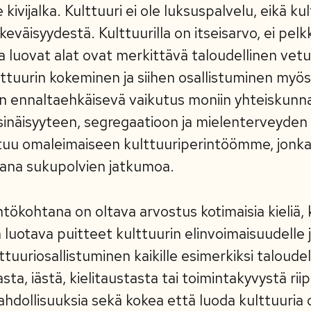
ivijalka. Kulttuuri ei ole luksuspalvelu, eikä kul
väisyydestä. Kulttuurilla on itseisarvo, ei pelk
 ja luovat alat ovat merkittävä taloudellinen vetur
ttuurin kokeminen ja siihen osallistuminen myös 
ä on ennaltaehkäisevä vaikutus moniin yhteiskunnal
ksinäisyyteen, segregaatioon ja mielenterveyden
uu omaleimaiseen kulttuuriperintöömme, jonka
ana sukupolvien jatkumoa.
ähtökohtana on oltava arvostus kotimaisia kieliä, 
 luotava puitteet kulttuurin elinvoimaisuudelle 
tuuriosallistuminen kaikille esimerkiksi taloudel
ta, iästä, kielitaustasta tai toimintakyvystä ri
hdollisuuksia sekä kokea että luoda kulttuuria 