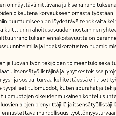
en on näyttävä riittävänä julkisena rahoituksen
ijöiden oikeutena korvaukseen omasta työstään.
miin puuttumiseen on löydettävä tehokkaita kein
va kulttuurin rahoitusosuuden nostaminen yhtee
Kulttuurirahoituksen ennakoitavuutta on parann
ussuunnitelmilla ja indeksikorotusten huomioimis
den ja luovan työn tekijöiden toimeentulo sekä t
aatu itsensätyöllistäjinä ja lyhytkestoisissa proj
ys- ja sosiaaliturvaa kehitettäessä erilaiset t
lle tyypilliset tulomuodot, kuten apurahat ja tekij
 tulomuotojen oikeudenmukainen kohtelu suht
ovien alojen pienyrittäjillä ja itsensätyöllistäjill
 ennustettava mahdollisuus työttömyysturvaan