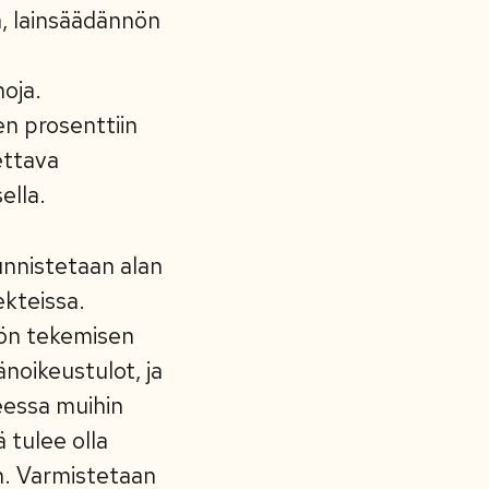
a, lainsäädännön
oja.
n prosenttiin
ettava
ella.
unnistetaan alan
ekteissa.
yön tekemisen
änoikeustulot, ja
eessa muihin
ä tulee olla
. Varmistetaan