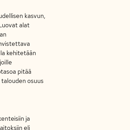
udellisen kasvun,
Luovat alat
lan
hvistettava
lla kehitetään
oille
tasoa pitää
n talouden osuus
nteisiin ja
itoksiin eli