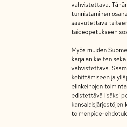
vahvistettava. Tähän
tunnistaminen osana
saavutettava taitee
taideopetukseen sos
Myös muiden Suomen 
karjalan kielten sek
vahvistettava. Saamel
kehittämiseen ja yll
elinkeinojen toiminta
edistettävä lisäksi p
kansalaisjärjestöjen 
toimenpide-ehdotuk