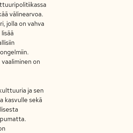
ttuuripolitiikassa
kää välinearvoa.
i, jolla on vahva
lisää
lisiin
 ongelmiin.
 vaaliminen on
kulttuuria ja sen
ja kasvulle sekä
lisesta
ippumatta.
on