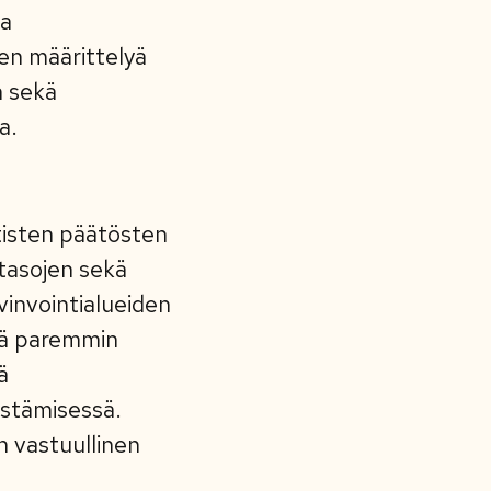
la
sen määrittelyä
n sekä
a.
ittisten päätösten
-tasojen sekä
vinvointialueiden
stä paremmin
ä
istämisessä.
n vastuullinen