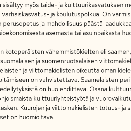
 sisältyy myös taide- ja kulttuurikasvatuksen m
 varhaiskasvatus- ja koulutuspolkua. On varmi
n perusopetus ja mahdollisuus päästä laadukka
ioekonomisesta asemasta tai asuinpaikasta huo
kotoperäisten vähemmistökielten eli saamen, 
ä suomalaisen ja suomenruotsalaisen viittomaki
aisten ja viittomakielisten oikeutta oman kielen
äpitämiseen on vahvistettava. Saamelaisten per
edellytyksistä on huolehdittava. Osana kulttuuri
ohjoismaista kulttuuriyhteistyötä ja vuorovaikut
kesken. Kuurojen ja viittomakielisten totuus- ja
set on huomioitava.