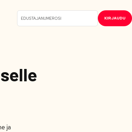
KIRJAUDU
iselle
e ja