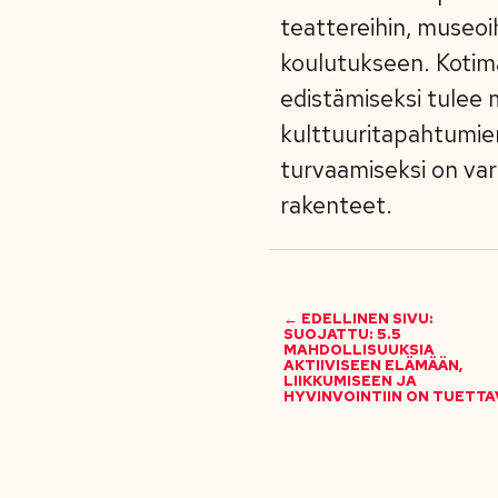
teattereihin, museoih
koulutukseen. Kotim
edistämiseksi tulee m
kulttuuritapahtumien
turvaamiseksi on var
rakenteet.
← EDELLINEN SIVU:
SUOJATTU: 5.5
MAHDOLLISUUKSIA
AKTIIVISEEN ELÄMÄÄN,
LIIKKUMISEEN JA
HYVINVOINTIIN ON TUETTA