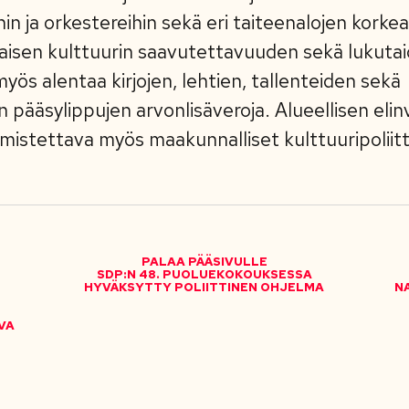
in ja orkestereihin sekä eri taiteenalojen korke
aisen kulttuurin saavutettavuuden sekä lukuta
yös alentaa kirjojen, lehtien, tallenteiden sekä
 pääsylippujen arvonlisäveroja. Alueellisen eli
mistettava myös maakunnalliset kulttuuripoliit
PALAA PÄÄSIVULLE
SDP:N 48. PUOLUEKOKOUKSESSA
HYVÄKSYTTY POLIITTINEN OHJELMA
N
VA