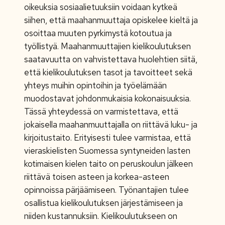
oikeuksia sosiaalietuuksiin voidaan kytkeä
siihen, että maahanmuuttaja opiskelee kieltä ja
osoittaa muuten pyrkimystä kotoutua ja
työllistyä. Maahanmuuttajien kielikoulutuksen
saatavuutta on vahvistettava huolehtien siitä,
että kielikoulutuksen tasot ja tavoitteet sekä
yhteys muihin opintoihin ja työelämään
muodostavat johdonmukaisia kokonaisuuksia.
Tässä yhteydessä on varmistettava, että
jokaisella maahanmuuttajalla on riittävä luku- ja
kirjoitustaito. Erityisesti tulee varmistaa, että
vieraskielisten Suomessa syntyneiden lasten
kotimaisen kielen taito on peruskoulun jälkeen
riittävä toisen asteen ja korkea-asteen
opinnoissa pärjäämiseen. Työnantajien tulee
osallistua kielikoulutuksen järjestämiseen ja
niiden kustannuksiin. Kielikoulutukseen on