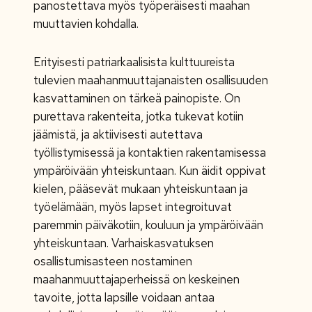
panostettava myös työperäisesti maahan
muuttavien kohdalla.
Erityisesti patriarkaalisista kulttuureista
tulevien maahanmuuttajanaisten osallisuuden
kasvattaminen on tärkeä painopiste. On
purettava rakenteita, jotka tukevat kotiin
jäämistä, ja aktiivisesti autettava
työllistymisessä ja kontaktien rakentamisessa
ympäröivään yhteiskuntaan. Kun äidit oppivat
kielen, pääsevät mukaan yhteiskuntaan ja
työelämään, myös lapset integroituvat
paremmin päiväkotiin, kouluun ja ympäröivään
yhteiskuntaan. Varhaiskasvatuksen
osallistumisasteen nostaminen
maahanmuuttajaperheissä on keskeinen
tavoite, jotta lapsille voidaan antaa