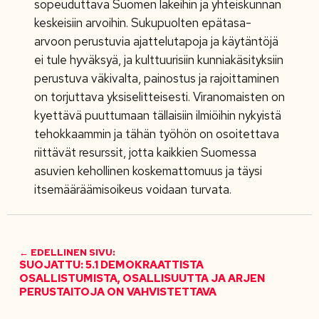
sopeuduttava Suomen lakeihin ja yhteiskunnan
keskeisiin arvoihin. Sukupuolten epätasa-
arvoon perustuvia ajattelutapoja ja käytäntöjä
ei tule hyväksyä, ja kulttuurisiin kunniakäsityksiin
perustuva väkivalta, painostus ja rajoittaminen
on torjuttava yksiselitteisesti. Viranomaisten on
kyettävä puuttumaan tällaisiin ilmiöihin nykyistä
tehokkaammin ja tähän työhön on osoitettava
riittävät resurssit, jotta kaikkien Suomessa
asuvien kehollinen koskemattomuus ja täysi
itsemääräämisoikeus voidaan turvata.
← EDELLINEN SIVU:
SUOJATTU: 5.1 DEMOKRAATTISTA
OSALLISTUMISTA, OSALLISUUTTA JA ARJEN
PERUSTAITOJA ON VAHVISTETTAVA