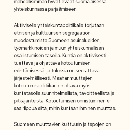
mahdollisimman hyvät eväät suomalaisessa
yhteiskunnassa pärjäämiseen.
Aktiivisella yhteiskuntapolitiikalla torjutaan
etnisen ja kulttuurisen segregaation
muodostumista Suomeen asuinalueiden,
työmarkkinoiden ja muun yhteiskunnallisen
osallistumisen tasoilla. Kuntia on aktiivisesti
tuettava ja ohjattava kotoutumisen
edistämisessä, ja tuloksia on seurattava
järjestelmällisesti. Maahanmuuttajien
kotoutumispolitiikan on oltava myös
kuntatasolla suunnitelmallista, tavoitteellista ja
pitkäjänteistä. Kotoutumisen onnistuminen ei
saa riippua siitä, mihin kuntaan ihminen muuttaa.
Suomeen muuttavien kulttuurin ja tapojen on