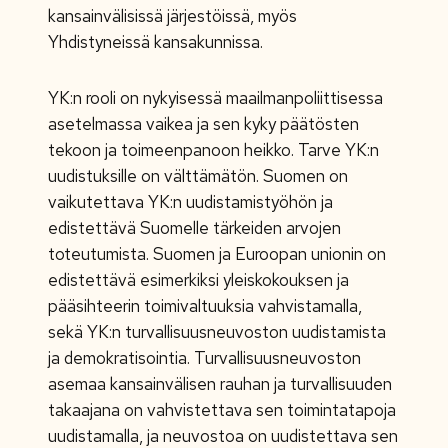
kansainvälisissä järjestöissä, myös
Yhdistyneissä kansakunnissa.
YK:n rooli on nykyisessä maailmanpoliittisessa
asetelmassa vaikea ja sen kyky päätösten
tekoon ja toimeenpanoon heikko. Tarve YK:n
uudistuksille on välttämätön. Suomen on
vaikutettava YK:n uudistamistyöhön ja
edistettävä Suomelle tärkeiden arvojen
toteutumista. Suomen ja Euroopan unionin on
edistettävä esimerkiksi yleiskokouksen ja
pääsihteerin toimivaltuuksia vahvistamalla,
sekä YK:n turvallisuusneuvoston uudistamista
ja demokratisointia. Turvallisuusneuvoston
asemaa kansainvälisen rauhan ja turvallisuuden
takaajana on vahvistettava sen toimintatapoja
uudistamalla, ja neuvostoa on uudistettava sen