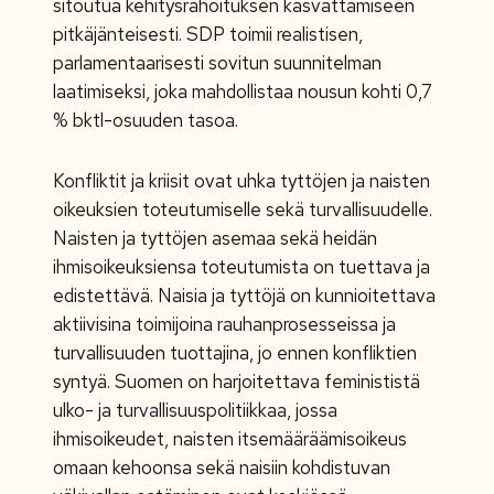
sitoutua kehitysrahoituksen kasvattamiseen
pitkäjänteisesti. SDP toimii realistisen,
parlamentaarisesti sovitun suunnitelman
laatimiseksi, joka mahdollistaa nousun kohti 0,7
% bktl-osuuden tasoa.
Konfliktit ja kriisit ovat uhka tyttöjen ja naisten
oikeuksien toteutumiselle sekä turvallisuudelle.
Naisten ja tyttöjen asemaa sekä heidän
ihmisoikeuksiensa toteutumista on tuettava ja
edistettävä. Naisia ja tyttöjä on kunnioitettava
aktiivisina toimijoina rauhanprosesseissa ja
turvallisuuden tuottajina, jo ennen konfliktien
syntyä. Suomen on harjoitettava feminististä
ulko- ja turvallisuuspolitiikkaa, jossa
ihmisoikeudet, naisten itsemääräämisoikeus
omaan kehoonsa sekä naisiin kohdistuvan