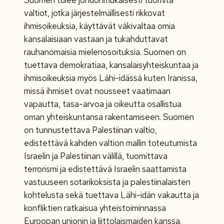
valtiot, jotka järjestelmällisesti rikkovat
ihmisoikeuksia, käyttävät väkivaltaa omia
kansalaisiaan vastaan ja tukahduttavat
rauhanomaisia mielenosoituksia. Suomen on
tuettava demokratiaa, kansalaisyhteiskuntaa ja
ihmisoikeuksia myös Lähi-idässä kuten Iranissa,
missä ihmiset ovat nousseet vaatimaan
vapautta, tasa-arvoa ja oikeutta osallistua
oman yhteiskuntansa rakentamiseen. Suomen
on tunnustettava Palestiinan valtio,
edistettävä kahden valtion mallin toteutumista
Israelin ja Palestiinan välillä, tuomittava
terrorismi ja edistettävä Israelin saattamista
vastuuseen sotarikoksista ja palestiinalaisten
kohtelusta sekä tuettava Lähi-idän vakautta ja
konfliktien ratkaisua yhteistoiminnassa
Euroopan unionin ja liittolaismaiden kanssa.