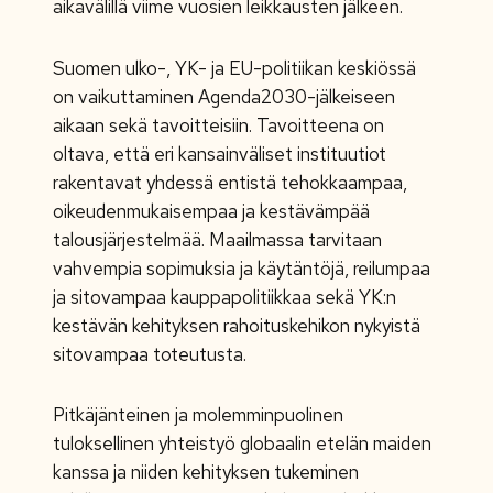
aikavälillä viime vuosien leikkausten jälkeen.
Suomen ulko-, YK- ja EU-politiikan keskiössä
on vaikuttaminen Agenda2030-jälkeiseen
aikaan sekä tavoitteisiin. Tavoitteena on
oltava, että eri kansainväliset instituutiot
rakentavat yhdessä entistä tehokkaampaa,
oikeudenmukaisempaa ja kestävämpää
talousjärjestelmää. Maailmassa tarvitaan
vahvempia sopimuksia ja käytäntöjä, reilumpaa
ja sitovampaa kauppapolitiikkaa sekä YK:n
kestävän kehityksen rahoituskehikon nykyistä
sitovampaa toteutusta.
Pitkäjänteinen ja molemminpuolinen
tuloksellinen yhteistyö globaalin etelän maiden
kanssa ja niiden kehityksen tukeminen