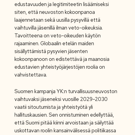
edustavuuden ja legitimiteetin lisäämiseksi
siten, että neuvoston kokoonpanoa
laajennetaan sekä uusilla pysyvillä että
vaihtuvilla jäsenillä ilman veto-oikeuksia.
Tavoitteena on veto-oikeuden käytön
rajaaminen. Globaalin etelän maiden
sisällyttämistä pysyvien jäsenten
kokoonpanoon on edistettävä ja maanosia
edustavien yhteistyöjärjestöjen roolia on
vahvistettava.
Suomen kampanja YK:n turvallisuusneuvoston
vaihtuvaksi jäseneksi vuosille 2029–2030
vaatii sitoutumista ja yhteistyötä yli
hallituskausien. Sen onnistuminen edellyttää,
että Suomi pitää kiinni arvoistaan ja säilyttää
uskottavan roolin kansainvälisessä politiikassa