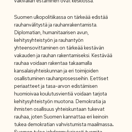
väkivallan estäminen ovat keskiössä.
Suomen ulkopolitiikassa on tärkeää edistää
rauhanvälitystä ja rauhanrakentamista.
Diplomatian, humanitaarisen avun,
kehitysyhteistyön ja rauhantyön
yhteensovittaminen on tärkeää kestävän
vakauden ja rauhan rakentamiseksi. Kestävää
rauhaa voidaan rakentaa takaamalla
kansalaisyhteiskunnan ja eri toimijoiden
osallistuminen rauhanprosesseihin. Eettiset
periaatteet ja tasa-arvon edistämisen
huomioivaa koulutusvientiä voidaan tarjota
kehitysyhteistyön muotona. Demokratia ja
ihmisten osallisuus yhteiskuntaan tukevat
rauhaa, joten Suomen kannattaa eri keinoin
tukea demokratian vahvistumista maailmassa
.
Suomen tulee johdonmukaisesti tuomita