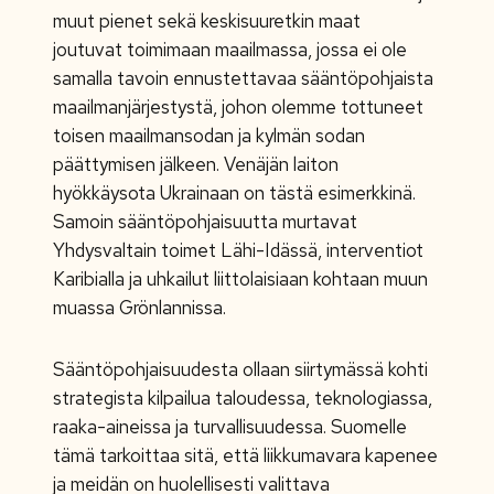
muut pienet sekä keskisuuretkin maat
joutuvat toimimaan maailmassa, jossa ei ole
samalla tavoin ennustettavaa sääntöpohjaista
maailmanjärjestystä, johon olemme tottuneet
toisen maailmansodan ja kylmän sodan
päättymisen jälkeen. Venäjän laiton
hyökkäysota Ukrainaan on tästä esimerkkinä.
Samoin sääntöpohjaisuutta murtavat
Yhdysvaltain toimet Lähi-Idässä, interventiot
Karibialla ja uhkailut liittolaisiaan kohtaan muun
muassa Grönlannissa.
Sääntöpohjaisuudesta ollaan siirtymässä kohti
strategista kilpailua taloudessa, teknologiassa,
raaka-aineissa ja turvallisuudessa. Suomelle
tämä tarkoittaa sitä, että liikkumavara kapenee
ja meidän on huolellisesti valittava