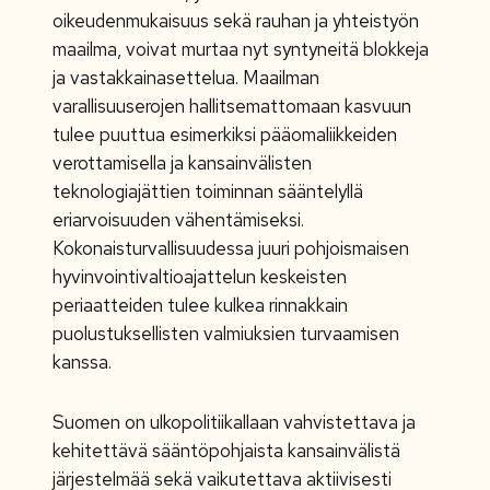
oikeudenmukaisuus sekä rauhan ja yhteistyön
maailma, voivat murtaa nyt syntyneitä blokkeja
ja vastakkainasettelua. Maailman
varallisuuserojen hallitsemattomaan kasvuun
tulee puuttua esimerkiksi pääomaliikkeiden
verottamisella ja kansainvälisten
teknologiajättien toiminnan sääntelyllä
eriarvoisuuden vähentämiseksi.
Kokonaisturvallisuudessa juuri pohjoismaisen
hyvinvointivaltioajattelun keskeisten
periaatteiden tulee kulkea rinnakkain
puolustuksellisten valmiuksien turvaamisen
kanssa.
Suomen on ulkopolitiikallaan vahvistettava ja
kehitettävä sääntöpohjaista kansainvälistä
järjestelmää sekä vaikutettava aktiivisesti