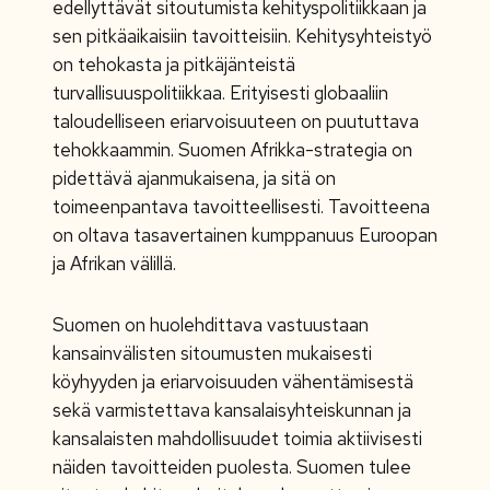
edellyttävät sitoutumista kehityspolitiikkaan ja
sen pitkäaikaisiin tavoitteisiin. Kehitysyhteistyö
on tehokasta ja pitkäjänteistä
turvallisuuspolitiikkaa. Erityisesti globaaliin
taloudelliseen eriarvoisuuteen on puututtava
tehokkaammin. Suomen Afrikka-strategia on
pidettävä ajanmukaisena, ja sitä on
toimeenpantava tavoitteellisesti. Tavoitteena
on oltava tasavertainen kumppanuus Euroopan
ja Afrikan välillä.
Suomen on huolehdittava vastuustaan
kansainvälisten sitoumusten mukaisesti
köyhyyden ja eriarvoisuuden vähentämisestä
sekä varmistettava kansalaisyhteiskunnan ja
kansalaisten mahdollisuudet toimia aktiivisesti
näiden tavoitteiden puolesta. Suomen tulee