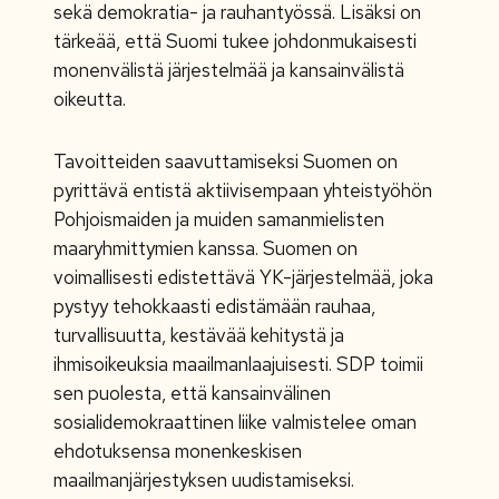
sekä demokratia- ja rauhantyössä. Lisäksi on
tärkeää, että Suomi tukee johdonmukaisesti
monenvälistä järjestelmää ja kansainvälistä
oikeutta.
Tavoitteiden saavuttamiseksi Suomen on
pyrittävä entistä aktiivisempaan yhteistyöhön
Pohjoismaiden ja muiden samanmielisten
maaryhmittymien kanssa. Suomen on
voimallisesti edistettävä YK-järjestelmää, joka
pystyy tehokkaasti edistämään rauhaa,
turvallisuutta, kestävää kehitystä ja
ihmisoikeuksia maailmanlaajuisesti. SDP toimii
sen puolesta, että kansainvälinen
sosialidemokraattinen liike valmistelee oman
ehdotuksensa monenkeskisen
maailmanjärjestyksen uudistamiseksi.