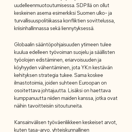
uudelleenmuotoutumisessa. SDP:llä on ollut
keskeinen asema esimerkiksi Suomen ulko- ja
turvallisuuspolitiikassa konfliktien sovittelussa,
kriisinhallinnassa sekä liennytyksessä.
Globaalin sääntöpohjaisuuden ytimeen tulee
kuulua edelleen työvoiman suojelu ja säällisten
työolojen edistäminen, eriarvoisuuden ja
köyhyyden vähentäminen, jota YK:n kestävän
kehityksen strategia tukee. Sama koskee
ilmastotoimia, joiden suhteen Euroopan on
osoitettava johtajuutta. Lisäksi on haettava
kumppanuutta niiden maiden kanssa, jotka ovat
näihin tavoitteisiin sitoutuneita.
Kansainvälisen työväenliikkeen keskeiset arvot,
kuten tasa-arvo, yhteiskunnallinen