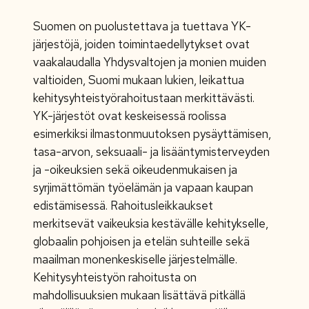
Suomen on puolustettava ja tuettava YK-
järjestöjä, joiden toimintaedellytykset ovat
vaakalaudalla Yhdysvaltojen ja monien muiden
valtioiden, Suomi mukaan lukien, leikattua
kehitysyhteistyörahoitustaan merkittävästi.
YK-järjestöt ovat keskeisessä roolissa
esimerkiksi ilmastonmuutoksen pysäyttämisen,
tasa-arvon, seksuaali- ja lisääntymisterveyden
ja -oikeuksien sekä oikeudenmukaisen ja
syrjimättömän työelämän ja vapaan kaupan
edistämisessä. Rahoitusleikkaukset
merkitsevät vaikeuksia kestävälle kehitykselle,
globaalin pohjoisen ja etelän suhteille sekä
maailman monenkeskiselle järjestelmälle.
Kehitysyhteistyön rahoitusta on
mahdollisuuksien mukaan lisättävä pitkällä