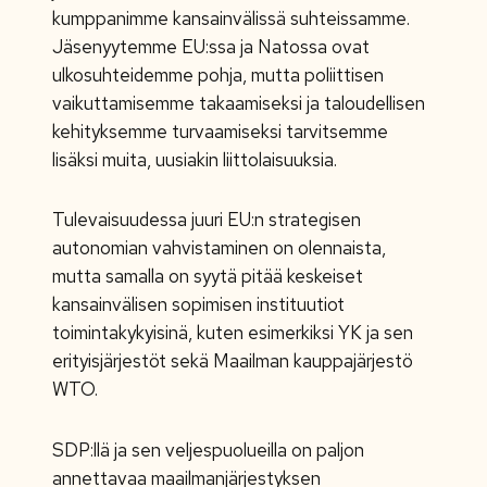
kumppanimme kansainvälissä suhteissamme.
Jäsenyytemme EU:ssa ja Natossa ovat
ulkosuhteidemme pohja, mutta poliittisen
vaikuttamisemme takaamiseksi ja taloudellisen
kehityksemme turvaamiseksi tarvitsemme
lisäksi muita, uusiakin liittolaisuuksia.
Tulevaisuudessa juuri EU:n strategisen
autonomian vahvistaminen on olennaista,
mutta samalla on syytä pitää keskeiset
kansainvälisen sopimisen instituutiot
toimintakykyisinä, kuten esimerkiksi YK ja sen
erityisjärjestöt sekä Maailman kauppajärjestö
WTO.
SDP:llä ja sen veljespuolueilla on paljon
annettavaa maailmanjärjestyksen