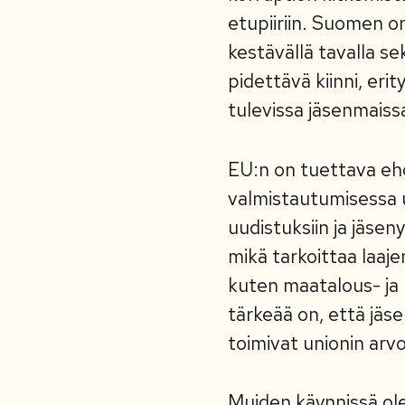
etupiiriin. Suomen o
kestävällä tavalla s
pidettävä kiinni, eri
tulevissa jäsenmaiss
EU:n on tuettava ehd
valmistautumisessa u
uudistuksiin ja jäsen
mikä tarkoittaa laaje
kuten maatalous- ja 
tärkeää on, että jäse
toimivat unionin arv
Muiden käynnissä ole