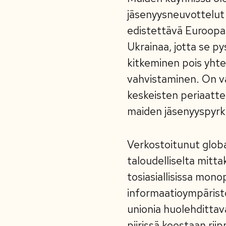
jäsenyysneuvottelut
edistettävä Euroopa
Ukrainaa, jotta se p
kitkeminen pois yhte
vahvistaminen. On v
keskeisten periaatte
maiden jäsenyyspyrk
Verkostoitunut globaa
taloudelliselta mitta
tosiasiallisissa mon
informaatioympärist
unionia huolehdittava
piirissä koostaan rii