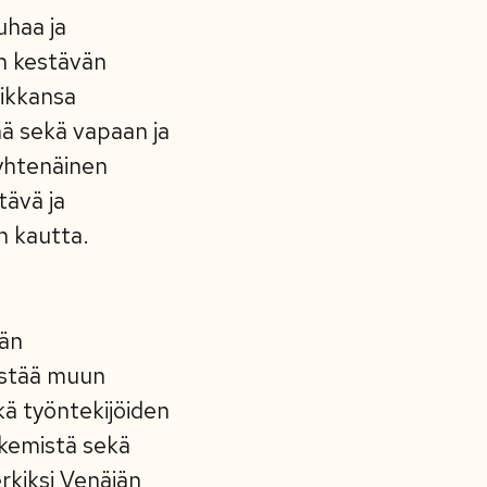
uhaa ja
en kestävän
aikkansa
nä sekä vapaan ja
 yhtenäinen
tävä ja
en kautta.
män
distää muun
ä työntekijöiden
ekemistä sekä
rkiksi Venäjän