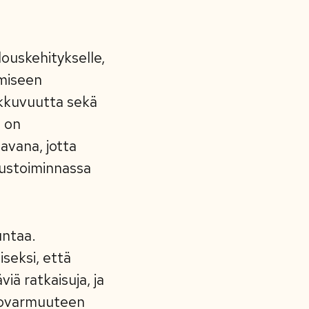
ouskehitykselle,
ämiseen
iikkuvuutta sekä
n on
avana, jotta
mustoiminnassa
untaa.
seksi, että
iä ratkaisuja, ja
ltovarmuuteen