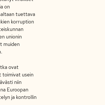
ia on
saltaan tuettava
ukien korruption
hteiskunnan
en unionin
et muiden
n.
otka ovat
t toimivat usein
västi niin
sana Euroopan
lyn ja kontrollin