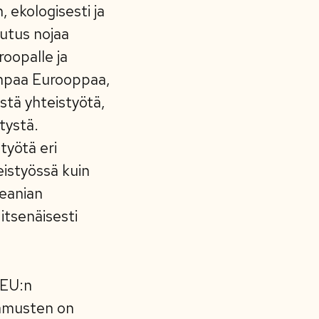
, ekologisesti ja
eutus nojaa
roopalle ja
empaa Eurooppaa,
stä yhteistyötä,
tystä.
työtä eri
eistyössä kuin
seanian
itsenäisesti
 EU:n
aamusten on