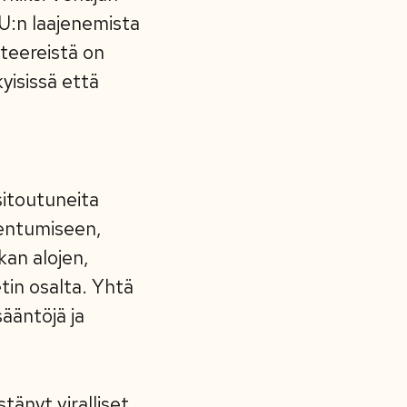
EU:n laajenemista
iteereistä on
yisissä että
sitoutuneita
jentumiseen,
kan alojen,
tin osalta. Yhtä
sääntöjä ja
tänyt viralliset