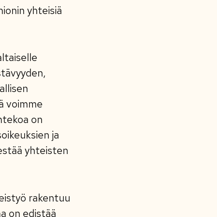
ionin yhteisiä
ltaiselle
stävyyden,
allisen
tä voimme
ntekoa on
oikeuksien ja
 estää yhteisten
eistyö rakentuu
ena on edistää