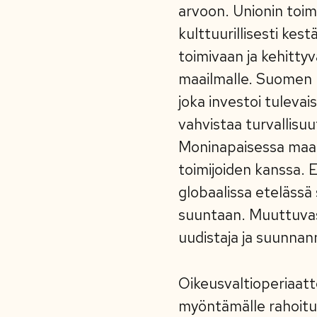
arvoon. Unionin toimi
kulttuurillisesti ke
toimivaan ja kehitty
maailmalle. Suomen 
joka investoi tulevai
vahvistaa turvallisu
Moninapaisessa maai
toimijoiden kanssa. E
globaalissa etelässä 
suuntaan. Muuttuvass
uudistaja ja suunnan
Oikeusvaltioperiaat
myöntämälle rahoituk