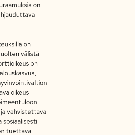
seuraamuksia on
ohjauduttava
keuksilla on
uolten välistä
rttioikeus on
talouskasvua,
hyvinvointivaltion
tava oikeus
toimeentuloon.
ja vahvistettava
 sosiaalisesti
on tuettava