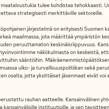
:n maataloustukia tulee kohdistaa tehokkaasti. Un
ettava strategisesti merkittäville sektoreille.
öpohjainen järjestelmä on erityisesti Suomen ka
tärkeä maailmassa, jota määrittää ympäristön ke
suuden peruuttamaton keskinäisriippuvuus. Kans
 hyvinvointimme näkökulmasta on keskeistä, et
sovittuihin sääntöihin. Määräenemmistöpäätökse
uassa ulko- ja turvallisuuspolitiikan sekä perus
en osalta, jotta yksittäiset jäsenmaat eivät voi
erustettu rauhan aatteelle. Kansainvälinen yht
a kansainvälisille instituutioille, ja sen tavoitte