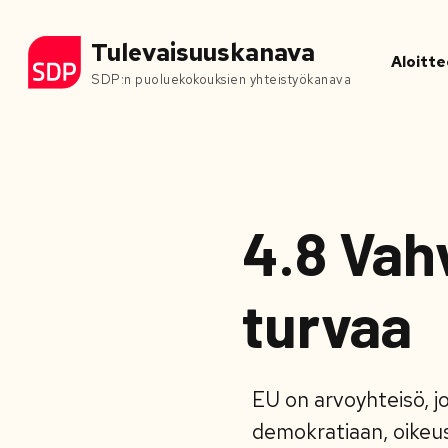
Tulevaisuuskanava
Aloitte
SDP:n puoluekokouksien yhteistyökanava
4.8 Vah
turvaa
EU on arvoyhteisö, j
demokratiaan, oikeu