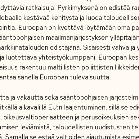
ödyttäviä ratkaisuja. Pyrkimyksenä on edistää ra
lobaalia kestävää kehitystä ja luoda taloudellis
vointia. Euroopan on kyettävä löytämään oma p
 sääntöpohjaisen maailmanjärjestyksen ylläpitäjä
kkinatalouden edistäjänä. Sisäisesti vahva ja
 ja luotettava yhteistyökumppani. Euroopan kes
aisuus rakentuu maltillisten poliittisten liikkeid
ä antaa sanella Euroopan tulevaisuutta.
tta ja vakautta sekä sääntöpohjaisen järjestel
itkällä aikavälillä EU:n laajentuminen, sillä se e
oikeusvaltioperiaatteen ja perusoikeuksien sek
amisen leviämistä, taloudellisten uudistusten t
ä. Samalla se estää valtioiden ajautumista esime