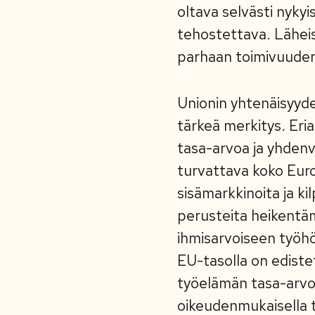
oltava selvästi nykyi
tehostettava. Lähei
parhaan toimivuude
Unionin yhtenäisyyden
tärkeä merkitys. Eri
tasa-arvoa ja yhdenv
turvattava koko Euro
sisämarkkinoita ja ki
perusteita heikentäm
ihmisarvoiseen työhö
EU-tasolla on ediste
työelämän tasa-arvoa.
oikeudenmukaisella 