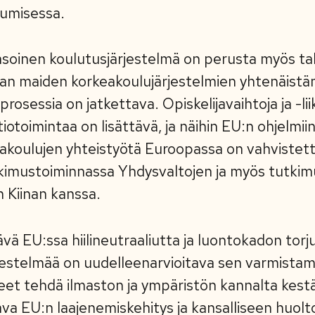
umisessa.
soinen koulutusjärjestelmä on perusta myös tal
an maiden korkeakoulujärjestelmien yhtenäist
rosessia on jatkettava. Opiskelijavaihtoja ja -l
iotoimintaa on lisättävä, ja näihin EU:n ohjelmii
akoulujen yhteistyötä Euroopassa on vahvistett
kimustoiminnassa Yhdysvaltojen ja myös tutki
 Kiinan kanssa.
ä EU:ssa hiilineutraaliutta ja luontokadon torj
estelmää on uudelleenarvioitava sen varmistami
steet tehdä ilmaston ja ympäristön kannalta kestäv
ava EU:n laajenemiskehitys ja kansalliseen huo