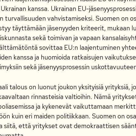
 Ukrainan kanssa. Ukrainan EU-jäsenyysprosess
n turvallisuuden vahvistamiseksi. Suomen on o
ystyy täyttämään jäsenyyden kriteerit, mukaan l
iskunnasta sekä toimivan ja vapaan kansalaisy
älttämätöntä sovittaa EU:n laajentuminen yhte
iden kanssa ja huomioida ratkaisujen vaikutuks
imyksiin sekä jäsenyysprosessin uskottavuutee
li talous on luonut joukon yksityisiä yrityksiä, j
kaavaltaan rinnasteisia valtioihin. Nämä yritykse
opoliasemissa ja kykenevät vaikuttamaan merkittä
öön kuin eri maiden politiikkaan. Suomen on o
 siitä, että yritykset ovat demokraattisen säänte
ppumatta.