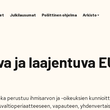
et
Julkilausumat
Poliittinen ohjelma
Arkisto
va ja laajentuva E
oka perustuu ihmisarvon ja -oikeuksien kunnioi
svaltioperiaatteeseen, vapauteen, yhdenvertais