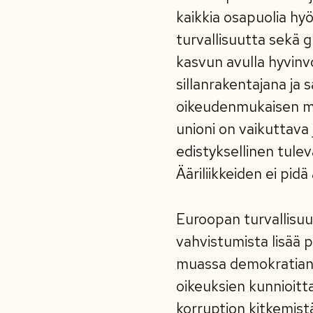
kaikkia osapuolia hy
turvallisuutta sekä g
kasvun avulla hyvin
sillanrakentajana ja
oikeudenmukaisen mar
unioni on vaikuttava
edistyksellinen tulev
Ääriliikkeiden ei pid
Euroopan turvallisuu
vahvistumista lisää p
muassa demokratian, 
oikeuksien kunnioitt
korruption kitkemist