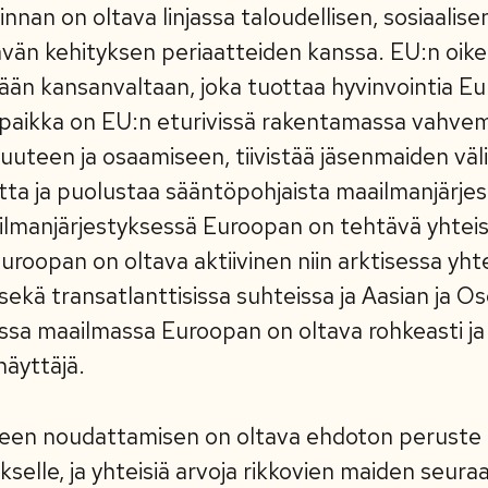
nnan on oltava linjassa taloudellisen, sosiaalisen
stävän kehityksen periaatteiden kanssa. EU:n oik
vään kansanvaltaan, joka tuottaa hyvinvointia Eu
paikka on EU:n eturivissä rakentamassa vahv
suuteen ja osaamiseen, tiivistää jäsenmaiden väli
utta ja puolustaa sääntöpohjaista maailmanjärjes
lmanjärjestyksessä Euroopan on tehtävä yhteis
uroopan on oltava aktiivinen niin arktisessa yht
sekä transatlanttisissa suhteissa ja Aasian ja O
a maailmassa Euroopan on oltava rohkeasti ja 
näyttäjä.
teen noudattamisen on oltava ehdoton peruste
selle, ja yhteisiä arvoja rikkovien maiden seur