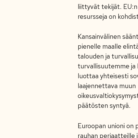
liittyvät tekijät. EU
resursseja on kohdist
Kansainvälinen säänt
pienelle maalle elin
talouden ja turvalli
turvallisuutemme ja
luottaa yhteisesti 
laajennettava muun m
oikeusvaltiokysymyst
päätösten syntyä.
Euroopan unioni on p
rauhan periaatteille j