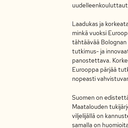
uudelleenkouluttaut
Laadukas ja korkeata
minkä vuoksi Euroop
tähtäävää Bolognan p
tutkimus- ja innovaat
panostettava. Korke
Eurooppa pärjää tut
nopeasti vahvistuvan
Suomen on edistettäv
Maatalouden tukijärj
viljelijällä on kannu
samalla on huomioit