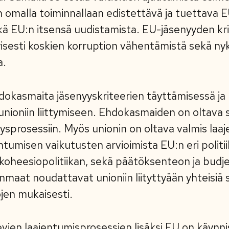
n omalla toiminnallaan edistettävä ja tuettava 
ekä EU:n itsensä uudistamista. EU-jäsenyyden kr
tyisesti koskien korruption vähentämistä sekä nyk
a.
okasmaita jäsenyyskriteerien täyttämisessä ja
nioniin liittymiseen. Ehdokasmaiden on oltava 
yysprosessiin. Myös unionin on oltava valmis laa
ntumisen vaikutusten arvioimista EU:n eri politii
koheesiopolitiikan, sekä päätöksenteon ja budje
nmaat noudattavat unioniin liityttyään yhteisiä 
ojen mukaisesti.
vien laajentumisprosessien lisäksi EU on käynnis