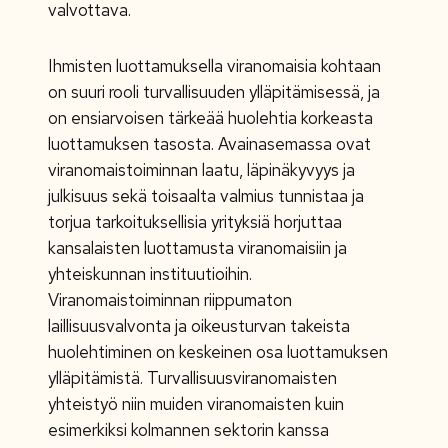
valvottava.
Ihmisten luottamuksella viranomaisia kohtaan
on suuri rooli turvallisuuden ylläpitämisessä, ja
on ensiarvoisen tärkeää huolehtia korkeasta
luottamuksen tasosta. Avainasemassa ovat
viranomaistoiminnan laatu, läpinäkyvyys ja
julkisuus sekä toisaalta valmius tunnistaa ja
torjua tarkoituksellisia yrityksiä horjuttaa
kansalaisten luottamusta viranomaisiin ja
yhteiskunnan instituutioihin.
Viranomaistoiminnan riippumaton
laillisuusvalvonta ja oikeusturvan takeista
huolehtiminen on keskeinen osa luottamuksen
ylläpitämistä. Turvallisuusviranomaisten
yhteistyö niin muiden viranomaisten kuin
esimerkiksi kolmannen sektorin kanssa