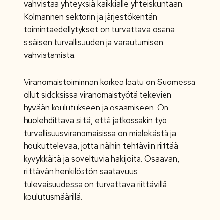
vahvistaa yhteyksiä kaikkialle yhteiskuntaan.
Kolmannen sektorin ja järjestökentän
toimintaedellytykset on turvattava osana
sisäisen turvallisuuden ja varautumisen
vahvistamista.
Viranomaistoiminnan korkea laatu on Suomessa
ollut sidoksissa viranomaistyötä tekevien
hyvään koulutukseen ja osaamiseen. On
huolehdittava siitä, että jatkossakin työ
turvallisuusviranomaisissa on mielekästä ja
houkuttelevaa, jotta näihin tehtäviin riittää
kyvykkäitä ja soveltuvia hakijoita. Osaavan,
riittävän henkilöstön saatavuus
tulevaisuudessa on turvattava riittävillä
koulutusmäärillä.