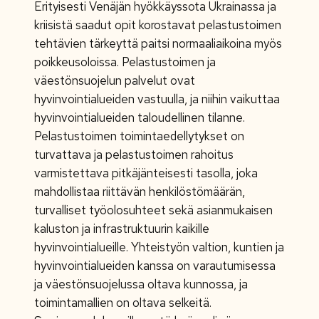
Erityisesti Venäjän hyökkäyssota Ukrainassa ja
kriisistä saadut opit korostavat pelastustoimen
tehtävien tärkeyttä paitsi normaaliaikoina myös
poikkeusoloissa. Pelastustoimen ja
väestönsuojelun palvelut ovat
hyvinvointialueiden vastuulla, ja niihin vaikuttaa
hyvinvointialueiden taloudellinen tilanne.
Pelastustoimen toimintaedellytykset on
turvattava ja pelastustoimen rahoitus
varmistettava pitkäjänteisesti tasolla, joka
mahdollistaa riittävän henkilöstömäärän,
turvalliset työolosuhteet sekä asianmukaisen
kaluston ja infrastruktuurin kaikille
hyvinvointialueille. Yhteistyön valtion, kuntien ja
hyvinvointialueiden kanssa on varautumisessa
ja väestönsuojelussa oltava kunnossa, ja
toimintamallien on oltava selkeitä.