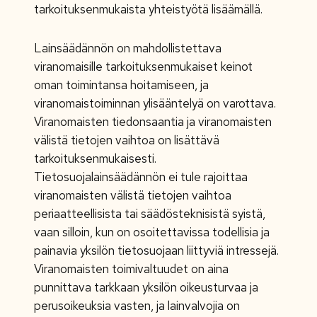
tarkoituksenmukaista yhteistyötä lisäämällä.
Lainsäädännön on mahdollistettava
viranomaisille tarkoituksenmukaiset keinot
oman toimintansa hoitamiseen, ja
viranomaistoiminnan ylisääntelyä on varottava.
Viranomaisten tiedonsaantia ja viranomaisten
välistä tietojen vaihtoa on lisättävä
tarkoituksenmukaisesti.
Tietosuojalainsäädännön ei tule rajoittaa
viranomaisten välistä tietojen vaihtoa
periaatteellisista tai säädösteknisistä syistä,
vaan silloin, kun on osoitettavissa todellisia ja
painavia yksilön tietosuojaan liittyviä intressejä.
Viranomaisten toimivaltuudet on aina
punnittava tarkkaan yksilön oikeusturvaa ja
perusoikeuksia vasten, ja lainvalvojia on