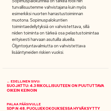
Sopimuspalokunnilla on tärkeä rooli niin
turvallisuutemme vahvistajana kuin myös
esimerkiksi nuorten harrastustoiminnan
muotona. Sopimuspalokuntien
toimintaedellytyksiä on vahvistettava, sillä
niiden toiminta on tärkeä osa pelastustoimintaa
erityisesti harvaan asutuilla alueilla.
Öljyntorjuntavalmiutta on vahvistettava
lisääntyneiden riskien vuoksi.
← EDELLINEN SIVU:
SUOJATTU: 4.3 RIKOLLISUUTEEN ON PUUTUTTAVA
OIKEIN KEINOIN
PALAA PÄÄSIVULLE
SDP:N 48. PUOLUEKOKOUKSESSA HYVÄKSYTTY