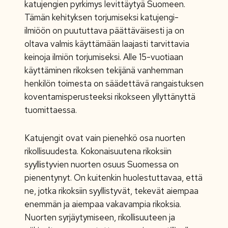
katujengien pyrkimys levittäytyä Suomeen.
Tämän kehityksen torjumiseksi katujengi-
ilmiöön on puututtava päättäväisesti ja on
oltava valmis käyttämään laajasti tarvittavia
keinoja ilmiön torjumiseksi. Alle 15-vuotiaan
käyttäminen rikoksen tekijänä vanhemman
henkilön toimesta on säädettävä rangaistuksen
koventamisperusteeksi rikokseen yllyttänyttä
tuomittaessa.
Katujengit ovat vain pienehkö osa nuorten
rikollisuudesta. Kokonaisuutena rikoksiin
syyllistyvien nuorten osuus Suomessa on
pienentynyt. On kuitenkin huolestuttavaa, että
ne, jotka rikoksiin syyllistyvät, tekevät aiempaa
enemmän ja aiempaa vakavampia rikoksia.
Nuorten syrjäytymiseen, rikollisuuteen ja