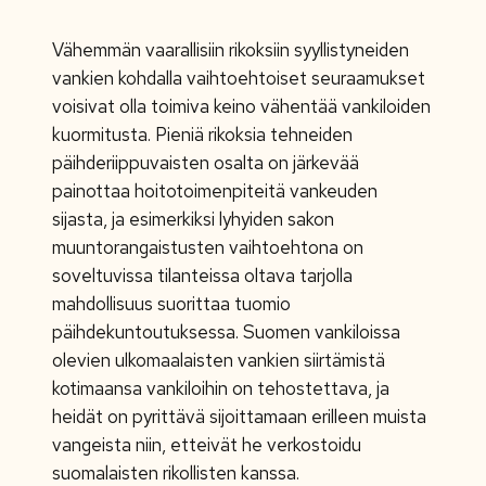
Vähemmän vaarallisiin rikoksiin syyllistyneiden
vankien kohdalla vaihtoehtoiset seuraamukset
voisivat olla toimiva keino vähentää vankiloiden
kuormitusta. Pieniä rikoksia tehneiden
päihderiippuvaisten osalta on järkevää
painottaa hoitotoimenpiteitä vankeuden
sijasta, ja esimerkiksi lyhyiden sakon
muuntorangaistusten vaihtoehtona on
soveltuvissa tilanteissa oltava tarjolla
mahdollisuus suorittaa tuomio
päihdekuntoutuksessa. Suomen vankiloissa
olevien ulkomaalaisten vankien siirtämistä
kotimaansa vankiloihin on tehostettava, ja
heidät on pyrittävä sijoittamaan erilleen muista
vangeista niin, etteivät he verkostoidu
suomalaisten rikollisten kanssa.