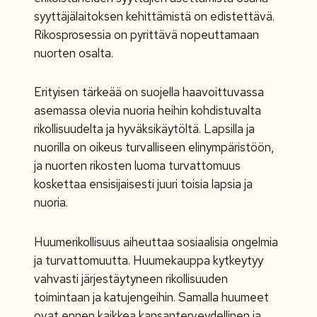
syyttäjälaitoksen kehittämistä on edistettävä.
Rikosprosessia on pyrittävä nopeuttamaan
nuorten osalta.
Erityisen tärkeää on suojella haavoittuvassa
asemassa olevia nuoria heihin kohdistuvalta
rikollisuudelta ja hyväksikäytöltä. Lapsilla ja
nuorilla on oikeus turvalliseen elinympäristöön,
ja nuorten rikosten luoma turvattomuus
koskettaa ensisijaisesti juuri toisia lapsia ja
nuoria.
Huumerikollisuus aiheuttaa sosiaalisia ongelmia
ja turvattomuutta. Huumekauppa kytkeytyy
vahvasti järjestäytyneen rikollisuuden
toimintaan ja katujengeihin. Samalla huumeet
ovat ennen kaikkea kansanterveydellinen ja