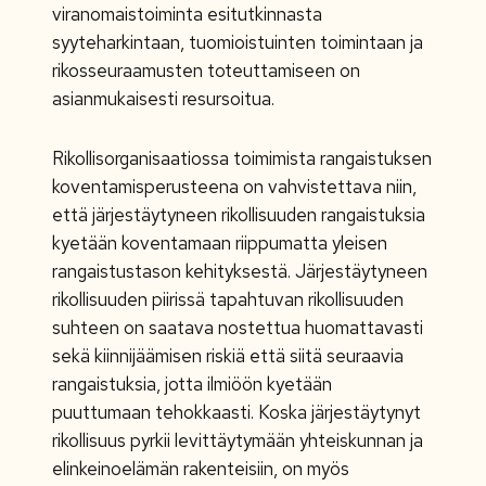
viranomaistoiminta esitutkinnasta
syyteharkintaan, tuomioistuinten toimintaan ja
rikosseuraamusten toteuttamiseen on
asianmukaisesti resursoitua.
Rikollisorganisaatiossa toimimista rangaistuksen
koventamisperusteena on vahvistettava niin,
että järjestäytyneen rikollisuuden rangaistuksia
kyetään koventamaan riippumatta yleisen
rangaistustason kehityksestä. Järjestäytyneen
rikollisuuden piirissä tapahtuvan rikollisuuden
suhteen on saatava nostettua huomattavasti
sekä kiinnijäämisen riskiä että siitä seuraavia
rangaistuksia, jotta ilmiöön kyetään
puuttumaan tehokkaasti. Koska järjestäytynyt
rikollisuus pyrkii levittäytymään yhteiskunnan ja
elinkeinoelämän rakenteisiin, on myös