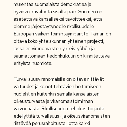
murentaa suomalaista demokratiaa ja
hyvinvointivaltiota sisältä päin. Suomen on
asetettava kansalliseksi tavoitteeksi, että
olemme järjestäytyneelle rikollisuudelle
Euroopan vaikein toimintaympäristö. Tämän on
oltava koko yhteiskunnan yhteinen projekti,
jossa eri viranomaisten yhteistyöhön ja
saumattomaan tiedonkulkuun on kiinnitettävä
erityistä huomiota.
Turvallisuusviranomaisilla on oltava riittävät
valtuudet ja keinot tehtävien hoitamiseen
huolehtien kuitenkin samalla kansalaisten
oikeusturvasta ja viranomaistoiminnan
valvonnasta. Rikollisuuden tehokas torjunta
edellyttää turvallisuus- ja oikeusviranomaisten
riittävää perusrahoitusta, jotta kaikki