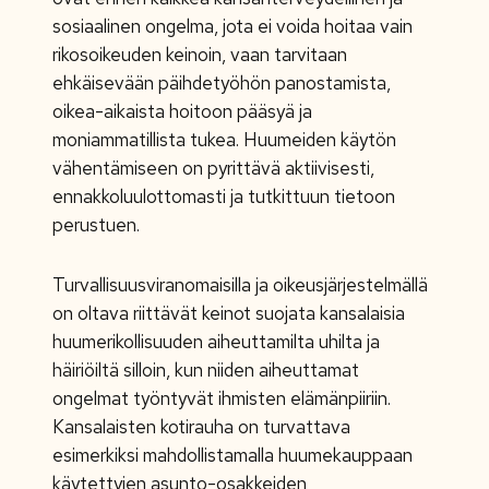
sosiaalinen ongelma, jota ei voida hoitaa vain
rikosoikeuden keinoin, vaan tarvitaan
ehkäisevään päihdetyöhön panostamista,
oikea-aikaista hoitoon pääsyä ja
moniammatillista tukea. Huumeiden käytön
vähentämiseen on pyrittävä aktiivisesti,
ennakkoluulottomasti ja tutkittuun tietoon
perustuen.
Turvallisuusviranomaisilla ja oikeusjärjestelmällä
on oltava riittävät keinot suojata kansalaisia
huumerikollisuuden aiheuttamilta uhilta ja
häiriöiltä silloin, kun niiden aiheuttamat
ongelmat työntyvät ihmisten elämänpiiriin.
Kansalaisten kotirauha on turvattava
esimerkiksi mahdollistamalla huumekauppaan
käytettyjen asunto-osakkeiden