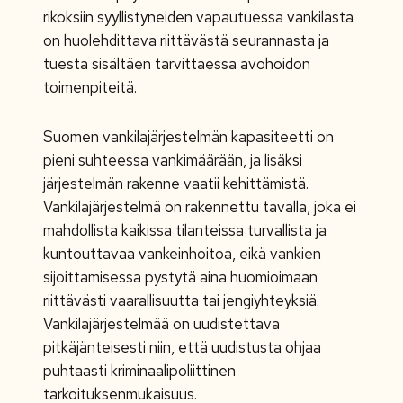
rikoksiin syyllistyneiden vapautuessa vankilasta
on huolehdittava riittävästä seurannasta ja
tuesta sisältäen tarvittaessa avohoidon
toimenpiteitä.
Suomen vankilajärjestelmän kapasiteetti on
pieni suhteessa vankimäärään, ja lisäksi
järjestelmän rakenne vaatii kehittämistä.
Vankilajärjestelmä on rakennettu tavalla, joka ei
mahdollista kaikissa tilanteissa turvallista ja
kuntouttavaa vankeinhoitoa, eikä vankien
sijoittamisessa pystytä aina huomioimaan
riittävästi vaarallisuutta tai jengiyhteyksiä.
Vankilajärjestelmää on uudistettava
pitkäjänteisesti niin, että uudistusta ohjaa
puhtaasti kriminaalipoliittinen
tarkoituksenmukaisuus.