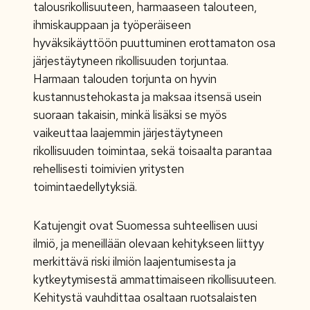
talousrikollisuuteen, harmaaseen talouteen,
ihmiskauppaan ja työperäiseen
hyväksikäyttöön puuttuminen erottamaton osa
järjestäytyneen rikollisuuden torjuntaa.
Harmaan talouden torjunta on hyvin
kustannustehokasta ja maksaa itsensä usein
suoraan takaisin, minkä lisäksi se myös
vaikeuttaa laajemmin järjestäytyneen
rikollisuuden toimintaa, sekä toisaalta parantaa
rehellisesti toimivien yritysten
toimintaedellytyksiä.
Katujengit ovat Suomessa suhteellisen uusi
ilmiö, ja meneillään olevaan kehitykseen liittyy
merkittävä riski ilmiön laajentumisesta ja
kytkeytymisestä ammattimaiseen rikollisuuteen.
Kehitystä vauhdittaa osaltaan ruotsalaisten