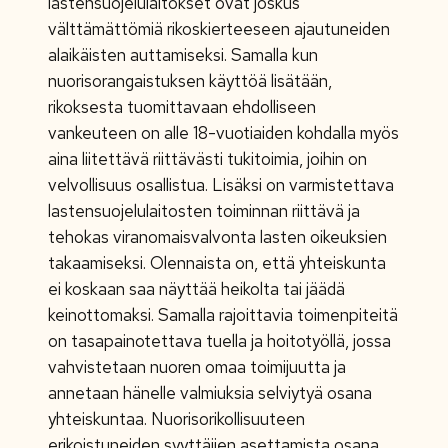
lastensuojelulaitokset ovat joskus
välttämättömiä rikoskierteeseen ajautuneiden
alaikäisten auttamiseksi. Samalla kun
nuorisorangaistuksen käyttöä lisätään,
rikoksesta tuomittavaan ehdolliseen
vankeuteen on alle 18-vuotiaiden kohdalla myös
aina liitettävä riittävästi tukitoimia, joihin on
velvollisuus osallistua. Lisäksi on varmistettava
lastensuojelulaitosten toiminnan riittävä ja
tehokas viranomaisvalvonta lasten oikeuksien
takaamiseksi. Olennaista on, että yhteiskunta
ei koskaan saa näyttää heikolta tai jäädä
keinottomaksi. Samalla rajoittavia toimenpiteitä
on tasapainotettava tuella ja hoitotyöllä, jossa
vahvistetaan nuoren omaa toimijuutta ja
annetaan hänelle valmiuksia selviytyä osana
yhteiskuntaa. Nuorisorikollisuuteen
erikoistuneiden syyttäjien asettamista osana