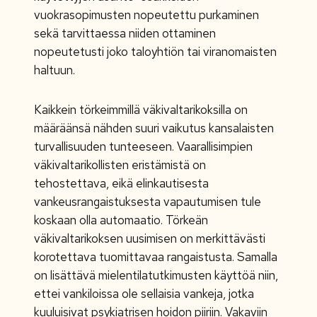
vuokrasopimusten nopeutettu purkaminen
sekä tarvittaessa niiden ottaminen
nopeutetusti joko taloyhtiön tai viranomaisten
haltuun.
Kaikkein törkeimmillä väkivaltarikoksilla on
määräänsä nähden suuri vaikutus kansalaisten
turvallisuuden tunteeseen. Vaarallisimpien
väkivaltarikollisten eristämistä on
tehostettava, eikä elinkautisesta
vankeusrangaistuksesta vapautumisen tule
koskaan olla automaatio. Törkeän
väkivaltarikoksen uusimisen on merkittävästi
korotettava tuomittavaa rangaistusta. Samalla
on lisättävä mielentilatutkimusten käyttöä niin,
ettei vankiloissa ole sellaisia vankeja, jotka
kuuluisivat psykiatrisen hoidon piiriin. Vakaviin