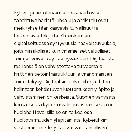
Kyber- ja tietoturvauhat sekä verkossa
tapahtuva häirintä, uhkailu ja ahdistelu ovat
merkitykseltään kasvavia turvallisuutta
heikentäviä tekijöitä. Yhteiskunnan
digitalisoituessa syntyy uusia haavoittuvuuksia,
joita niin rikolliset kuin vihamieliset valtiolliset
toimijat voivat käyttää hyväkseen. Digitaalista
resilienssiä on vahvistettava turvaamalla
kriittinen tietoinfrastruktuuri ja viranomaisten
toimintakyky. Digitaalisiin palveluihin ja datan
hallintaan kohdistuvan luottamuksen ylläpito ja
vahvistaminen on keskeistä. Suomen vahvasta
kansallisesta kyberturvallisuusosaamisesta on
huolehdittava, sillä se on tärkeä osa
huoltovarmuuden ylläpitämistä. Kyberuhkiin
vastaaminen edellyttää vahvan kansallisen