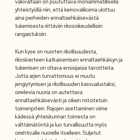
väkivaltaan on puututtava moniammatillisella
yhteistyöllä niin, että keinovalikoima ulottuu
aina perheiden ennaltaehkäisevästä
tukemisesta riittäviin rikosoikeudellisiin
rangaistuksiin.
Kun kyse on nuorten rikollisuudesta,
rikoskierteen katkaisemisen
ennaltaehkäisyn ja
tukemisen on oltava ensisijaisia tavoitteita.
Jotta arjen turvattomuus ei muutu
jengiytymisen ja rikollisuuden kasvualustaksi,
oireilevia nuoria on autettava
ennaltaehkäisevästi ja oikein mitoitetuin
toimenpitein. Rajojen asettaminen viime
kädessä yhteiskunnan toimesta on
välttämätöntä ja luo turvallisuutta myös
oirehtivalle nuorelle itselleen. Suljetut