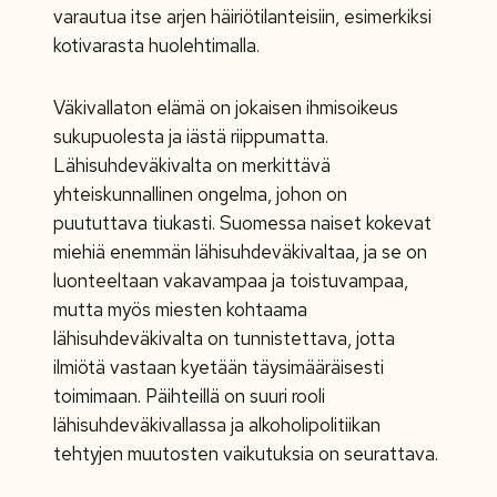
varautua itse arjen häiriötilanteisiin, esimerkiksi
kotivarasta huolehtimalla.
Väkivallaton elämä on jokaisen ihmisoikeus
sukupuolesta ja iästä riippumatta.
Lähisuhdeväkivalta on merkittävä
yhteiskunnallinen ongelma, johon on
puututtava tiukasti. Suomessa naiset kokevat
miehiä enemmän lähisuhdeväkivaltaa, ja se on
luonteeltaan vakavampaa ja toistuvampaa,
mutta myös miesten kohtaama
lähisuhdeväkivalta on tunnistettava, jotta
ilmiötä vastaan kyetään täysimääräisesti
toimimaan. Päihteillä on suuri rooli
lähisuhdeväkivallassa ja alkoholipolitiikan
tehtyjen muutosten vaikutuksia on seurattava.