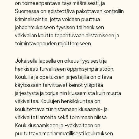
on toimeenpantava täysimääräisesti, ja
Suomessa on edistettävä pakottavan kontrollin
kriminalisointia, jotta voidaan puuttua
johdonmukaiseen fyysisen tai henkisen
väkivallan kautta tapahtuvaan alistamiseen ja
toimintavapauden rajoittamiseen.
Jokaisella lapsella on oikeus fyysisesti ja
henkisesti turvalliseen oppimisympäristöön.
Kouluilla ja opetuksen järjestäjillä on oltava
käytössään tarvittavat keinot ylläpitää
järjestystä ja torjua niin kiusaamista kuin muuta
väkivaltaa. Koulujen henkilökuntaa on
koulutettava tunnistamaan kiusaamis- ja
väkivaltatilanteita sekä toimimaan niissä.
Koulukiusaamiseen ja -väkivaltaan on
puututtava moniammatillisesti koulutuksen