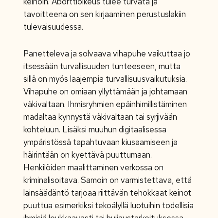
keinoin. Aborttioikeus tulee turvata ja
tavoitteena on sen kirjaaminen perustuslakiin
tulevaisuudessa.
Panetteleva ja solvaava vihapuhe vaikuttaa jo
itsessään turvallisuuden tunteeseen, mutta
sillä on myös laajempia turvallisuusvaikutuksia.
Vihapuhe on omiaan yllyttämään ja johtamaan
väkivaltaan. Ihmisryhmien epäinhimillistäminen
madaltaa kynnystä väkivaltaan tai syrjivään
kohteluun. Lisäksi muuhun digitaalisessa
ympäristössä tapahtuvaan kiusaamiseen ja
häirintään on kyettävä puuttumaan.
Henkilöiden maalittaminen verkossa on
kriminalisoitava. Samoin on varmistettava, että
lainsäädäntö tarjoaa riittävän tehokkaat keinot
puuttua esimerkiksi tekoälyllä luotuihin todellisia