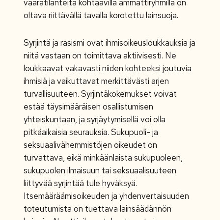
vaaratilanteita kohtaavilla ammattiryhmillä on
oltava riittävällä tavalla korotettu lainsuoja.
Syrjintä ja rasismi ovat ihmisoikeusloukkauksia ja
niitä vastaan on toimittava aktiivisesti. Ne
loukkaavat vakavasti niiden kohteeksi joutuvia
ihmisiä ja vaikuttavat merkittävästi arjen
turvallisuuteen. Syrjintäkokemukset voivat
estää täysimääräisen osallistumisen
yhteiskuntaan, ja syrjäytymisellä voi olla
pitkäaikaisia seurauksia. Sukupuoli- ja
seksuaalivähemmistöjen oikeudet on
turvattava, eikä minkäänlaista sukupuoleen,
sukupuolen ilmaisuun tai seksuaalisuuteen
liittyvää syrjintää tule hyväksyä.
Itsemääräämisoikeuden ja yhdenvertaisuuden
toteutumista on tuettava lainsäädännön