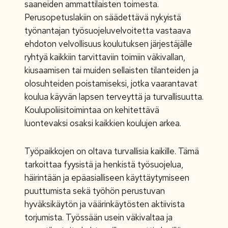
saaneiden ammattilaisten toimesta.
Perusopetuslakiin on säädettävä nykyistä
työnantajan työsuojeluvelvoitetta vastaava
ehdoton velvollisuus koulutuksen järjestäjälle
ryhtyä kaikkiin tarvittaviin toimiin väkivallan,
kiusaamisen tai muiden sellaisten tilanteiden ja
olosuhteiden poistamiseksi, jotka vaarantavat
koulua käyvän lapsen terveyttä ja turvallisuutta.
Koulupoliisitoimintaa on kehitettävä
luontevaksi osaksi kaikkien koulujen arkea.
Työpaikkojen on oltava turvallisia kaikille. Tämä
tarkoittaa fyysistä ja henkistä työsuojelua,
häirintään ja epäasialliseen käyttäytymiseen
puuttumista sekä työhön perustuvan
hyväksikäytön ja väärinkäytösten aktiivista
torjumista. Työssään usein väkivaltaa ja