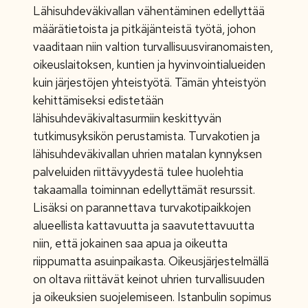
Lähisuhdeväkivallan vähentäminen edellyttää
määrätietoista ja pitkäjänteistä työtä, johon
vaaditaan niin valtion turvallisuusviranomaisten,
oikeuslaitoksen, kuntien ja hyvinvointialueiden
kuin järjestöjen yhteistyötä. Tämän yhteistyön
kehittämiseksi edistetään
lähisuhdeväkivaltasurmiin keskittyvän
tutkimusyksikön perustamista. Turvakotien ja
lähisuhdeväkivallan uhrien matalan kynnyksen
palveluiden riittävyydestä tulee huolehtia
takaamalla toiminnan edellyttämät resurssit.
Lisäksi on parannettava turvakotipaikkojen
alueellista kattavuutta ja saavutettavuutta
niin, että jokainen saa apua ja oikeutta
riippumatta asuinpaikasta. Oikeusjärjestelmällä
on oltava riittävät keinot uhrien turvallisuuden
ja oikeuksien suojelemiseen. Istanbulin sopimus