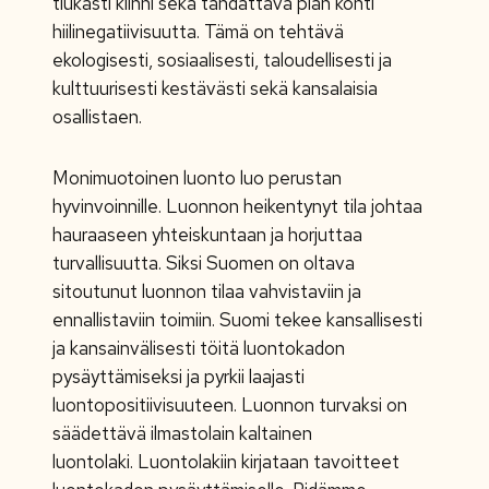
tiukasti kiinni sekä tähdättävä pian kohti
hiilinegatiivisuutta. Tämä on tehtävä
ekologisesti, sosiaalisesti, taloudellisesti ja
kulttuurisesti kestävästi sekä kansalaisia
osallistaen.
Monimuotoinen luonto luo perustan
hyvinvoinnille. Luonnon heikentynyt tila johtaa
hauraaseen yhteiskuntaan ja horjuttaa
turvallisuutta. Siksi Suomen on oltava
sitoutunut luonnon tilaa vahvistaviin ja
ennallistaviin toimiin. Suomi tekee kansallisesti
ja kansainvälisesti töitä luontokadon
pysäyttämiseksi ja pyrkii laajasti
luontopositiivisuuteen. Luonnon turvaksi on
säädettävä ilmastolain kaltainen
luontolaki. Luontolakiin kirjataan tavoitteet