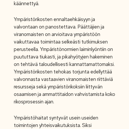
käännettyä.
Ympäristörikosten ennaltaehkäisyyn ja
valvontaan on panostettava. Päättäjien ja
viranomaisten on arvioitava ympäristöön
vaikuttavaa toimintaa selkeästi tutkimuksen
perusteella. Ympäristönormien laiminlyöntiin on
puututtava tiukasti, ja pikahyötyjen hakeminen
on tehtävä taloudellisesti kannattamattomaksi.
Ympäristörikosten tehokas torjunta edellyttää
valvonnasta vastaavien viranomaisten riittäviä
resursseja sekä ympäristörikoksiin liittyvän
osaamisen ja ammattitaidon vahvistamista koko
rikosprosessin ajan.
Ympäristöhaitat syntyvät usein useiden
toimintojen yhteisvaikutuksista. Siksi