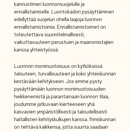
kannustimen luonnonsuojelulle ja
ennallistamiselle. Luontokadon pysäyttäminen
edellyttää suojelun ohella laajoja luonnon
ennallistamistoimia. Ennallistamistoimet on
toteutettava suunnitelmallisesti,
vaikuttavuuteen perustuen ja maanomistajien
kanssa yhteistyössä.
Luonnon monimuotoisuus on kytköksissä
talouteen, turvallisuuteen ja koko yhteiskunnan
kestävään kehitykseen. Jos emme pysty
pysäyttämään luonnon monimuotoisuuden
heikkenemistä ja parantamaan luonnon tilaa,
joudumme jatkuvaan kierteeseen yhä
kasvavien ympäristöllisesti ja taloudellisesti
haitallisten kehityskulkujen kanssa. Ihmiskunnan
on tehtävä kaikkensa, jotta suunta saadaan