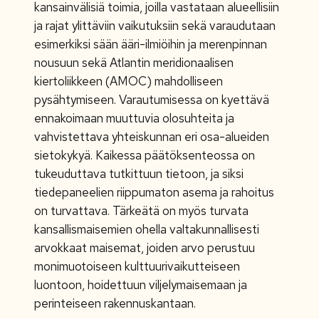
kansainvälisiä toimia, joilla vastataan alueellisiin
ja rajat ylittäviin vaikutuksiin sekä varaudutaan
esimerkiksi sään ääri-ilmiöihin ja merenpinnan
nousuun sekä Atlantin meridionaalisen
kiertoliikkeen (AMOC) mahdolliseen
pysähtymiseen. Varautumisessa on kyettävä
ennakoimaan muuttuvia olosuhteita ja
vahvistettava yhteiskunnan eri osa-alueiden
sietokykyä. Kaikessa päätöksenteossa on
tukeuduttava tutkittuun tietoon, ja siksi
tiedepaneelien riippumaton asema ja rahoitus
on turvattava. Tärkeätä on myös turvata
kansallismaisemien ohella valtakunnallisesti
arvokkaat maisemat, joiden arvo perustuu
monimuotoiseen kulttuurivaikutteiseen
luontoon, hoidettuun viljelymaisemaan ja
perinteiseen rakennuskantaan.