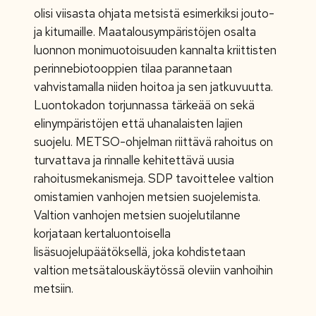
olisi viisasta ohjata metsistä esimerkiksi jouto-
ja kitumaille. Maatalousympäristöjen osalta
luonnon monimuotoisuuden kannalta kriittisten
perinnebiotooppien tilaa parannetaan
vahvistamalla niiden hoitoa ja sen jatkuvuutta.
Luontokadon torjunnassa tärkeää on sekä
elinympäristöjen että uhanalaisten lajien
suojelu. METSO-ohjelman riittävä rahoitus on
turvattava ja rinnalle kehitettävä uusia
rahoitusmekanismeja. SDP tavoittelee valtion
omistamien vanhojen metsien suojelemista.
Valtion vanhojen metsien suojelutilanne
korjataan kertaluontoisella
lisäsuojelupäätöksellä, joka kohdistetaan
valtion metsätalouskäytössä oleviin vanhoihin
metsiin.