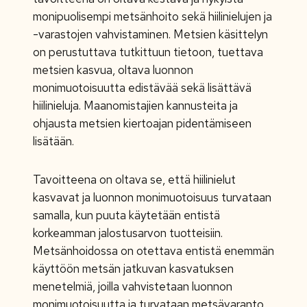
monipuolisempi metsänhoito sekä hiilinielujen ja
-varastojen vahvistaminen. Metsien käsittelyn
on perustuttava tutkittuun tietoon, tuettava
metsien kasvua, oltava luonnon
monimuotoisuutta edistävää sekä lisättävä
hiilinieluja. Maanomistajien kannusteita ja
ohjausta metsien kiertoajan pidentämiseen
lisätään.
Tavoitteena on oltava se, että hiilinielut
kasvavat ja luonnon monimuotoisuus turvataan
samalla, kun puuta käytetään entistä
korkeamman jalostusarvon tuotteisiin.
Metsänhoidossa on otettava entistä enemmän
käyttöön metsän jatkuvan kasvatuksen
menetelmiä, joilla vahvistetaan luonnon
monimuotoisuutta ja turvataan metsävaranto