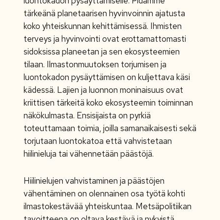
luontokadon pysäyttämiselle. Pidämme
tärkeänä planetaarisen hyvinvoinnin ajatusta
koko yhteiskunnan kehittämisessä. Ihmisten
terveys ja hyvinvointi ovat erottamattomasti
sidoksissa planeetan ja sen ekosysteemien
tilaan. Ilmastonmuutoksen torjumisen ja
luontokadon pysäyttämisen on kuljettava käsi
kädessä. Lajien ja luonnon moninaisuus ovat
kriittisen tärkeitä koko ekosysteemin toiminnan
näkökulmasta. Ensisijaista on pyrkiä
toteuttamaan toimia, joilla samanaikaisesti sekä
torjutaan luontokatoa että vahvistetaan
hiilinieluja tai vähennetään päästöjä.
Hiilinielujen vahvistaminen ja päästöjen
vähentäminen on olennainen osa työtä kohti
ilmastokestävää yhteiskuntaa. Metsäpolitiikan
tavoitteena on oltava kestävä ja nykyistä