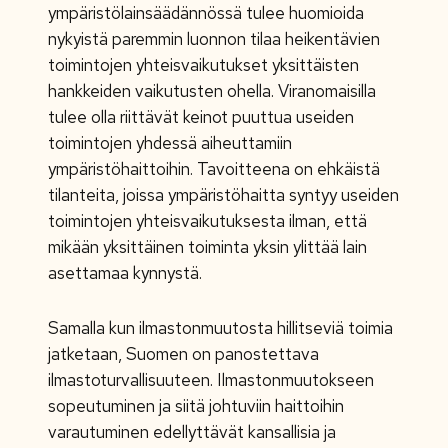
ympäristölainsäädännössä tulee huomioida
nykyistä paremmin luonnon tilaa heikentävien
toimintojen yhteisvaikutukset yksittäisten
hankkeiden vaikutusten ohella. Viranomaisilla
tulee olla riittävät keinot puuttua useiden
toimintojen yhdessä aiheuttamiin
ympäristöhaittoihin. Tavoitteena on ehkäistä
tilanteita, joissa ympäristöhaitta syntyy useiden
toimintojen yhteisvaikutuksesta ilman, että
mikään yksittäinen toiminta yksin ylittää lain
asettamaa kynnystä.
Samalla kun ilmastonmuutosta hillitseviä toimia
jatketaan, Suomen on panostettava
ilmastoturvallisuuteen. Ilmastonmuutokseen
sopeutuminen ja siitä johtuviin haittoihin
varautuminen edellyttävät kansallisia ja