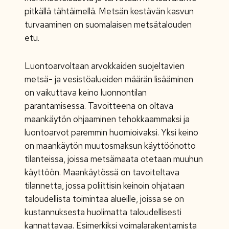
pitkällä tähtäimellä. Metsän kestävän kasvun
turvaaminen on suomalaisen metsätalouden
etu.
Luontoarvoltaan arvokkaiden suojeltavien
metsä- ja vesistöalueiden määrän lisääminen
on vaikuttava keino luonnontilan
parantamisessa. Tavoitteena on oltava
maankäytön ohjaaminen tehokkaammaksi ja
luontoarvot paremmin huomioivaksi. Yksi keino
on maankäytön muutosmaksun käyttöönotto
tilanteissa, joissa metsämaata otetaan muuhun
käyttöön. Maankäytössä on tavoiteltava
tilannetta, jossa poliittisin keinoin ohjataan
taloudellista toimintaa alueille, joissa se on
kustannuksesta huolimatta taloudellisesti
kannattavaa. Esimerkiksi voimalarakentamista