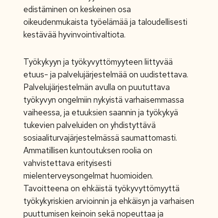
edistäminen on keskeinen osa
oikeudenmukaista työelämää ja taloudellisesti
kestävää hyvinvointivaltiota.
Työkykyyn ja työkyvyttömyyteen liittyvää
etuus- ja palvelujärjestelmää on uudistettava.
Palvelujärjestelmän avulla on puututtava
työkyvyn ongelmiin nykyistä varhaisemmassa
vaiheessa, ja etuuksien saannin ja työkykyä
tukevien palveluiden on yhdistyttävä
sosiaaliturvajärjestelmässä saumattomasti.
Ammatillisen kuntoutuksen roolia on
vahvistettava erityisesti
mielenterveysongelmat huomioiden.
Tavoitteena on ehkäistä työkyvyttömyyttä
työkykyriskien arvioinnin ja ehkäisyn ja varhaisen
puuttumisen keinoin sekä nopeuttaa ja