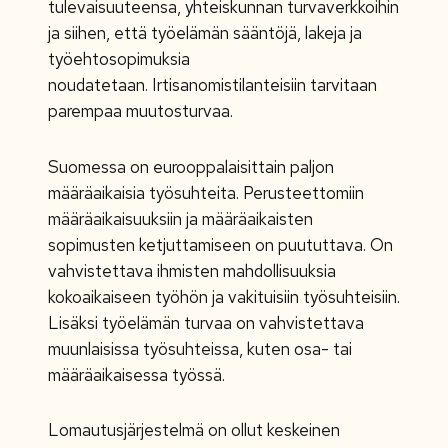
tulevaisuuteensa, yhteiskunnan turvaverkkoihin
ja siihen, että työelämän sääntöjä, lakeja ja
työehtosopimuksia
noudatetaan. Irtisanomistilanteisiin tarvitaan
parempaa muutosturvaa.
Suomessa on eurooppalaisittain paljon
määräaikaisia työsuhteita. Perusteettomiin
määräaikaisuuksiin ja määräaikaisten
sopimusten ketjuttamiseen on puututtava. On
vahvistettava ihmisten mahdollisuuksia
kokoaikaiseen työhön ja vakituisiin työsuhteisiin.
Lisäksi työelämän turvaa on vahvistettava
muunlaisissa työsuhteissa, kuten osa- tai
määräaikaisessa työssä.
Lomautusjärjestelmä on ollut keskeinen