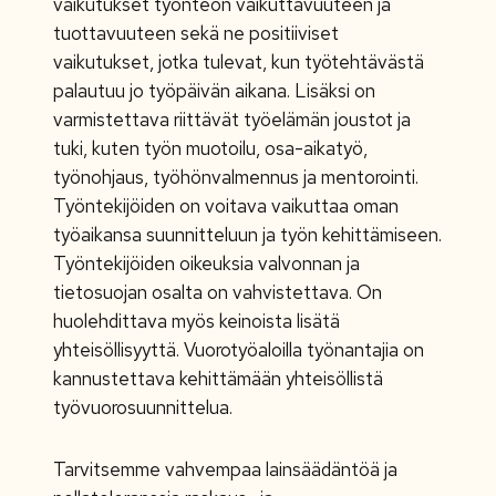
vaikutukset työnteon vaikuttavuuteen ja
tuottavuuteen sekä ne positiiviset
vaikutukset, jotka tulevat, kun työtehtävästä
palautuu jo työpäivän aikana. Lisäksi on
varmistettava riittävät työelämän joustot ja
tuki, kuten työn muotoilu, osa-aikatyö,
työnohjaus, työhönvalmennus ja mentorointi.
Työntekijöiden on voitava vaikuttaa oman
työaikansa suunnitteluun ja työn kehittämiseen.
Työntekijöiden oikeuksia valvonnan ja
tietosuojan osalta on vahvistettava. On
huolehdittava myös keinoista lisätä
yhteisöllisyyttä. Vuorotyöaloilla työnantajia on
kannustettava kehittämään yhteisöllistä
työvuorosuunnittelua.
Tarvitsemme vahvempaa lainsäädäntöä ja