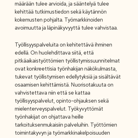
määrään tulee arvioida, ja sääntelyä tulee
kehittää tutkimustiedon sekä käytännön
kokemusten pohjalta. Työmarkkinoiden
avoimuutta ja läpinäkyvyyttä tulee vahvistaa.
Työllisyyspalveluita on kehitettävä ihminen
edellä. On huolehdittava siitä, että
pitkäaikaistyöttömien työllistymissuunnitelmat
ovat konkreettisia työnhakijan näkökulmasta,
tukevat työllistymisen edellytyksiä ja sisältävät
osaamisen kehittämistä. Nuorisotakuuta on
vahvistettava niin että se kattaa
työllisyyspalvelut, opinto-ohjauksen sekä
mielenterveyspalvelut. Työkyvyttömät
työnhakijat on ohjattava heille
tarkoituksenmukaisiin palveluihin. Työttömien
toimintakyvyn ja työmarkkinakelpoisuuden