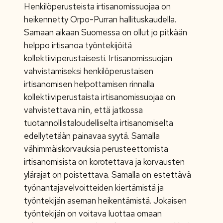
Henkilöperusteista irtisanomissuojaa on
heikennetty Orpo-Purran hallituskaudella.
Samaan aikaan Suomessa on ollut jo pitkään
helppo irtisanoa työntekijöitä
kollektiiviperustaisesti. Irtisanomissuojan
vahvistamiseksi henkilöperustaisen
irtisanomisen helpottamisen rinnalla
kollektiiviperustaista irtisanomissuojaa on
vahvistettava niin, että jatkossa
tuotannollistaloudelliselta irtisanomiselta
edellytetään painavaa syytä. Samalla
vähimmäiskorvauksia perusteettomista
irtisanomisista on korotettava ja korvausten
ylärajat on poistettava. Samalla on estettävä
työnantajavelvoitteiden kiertämistä ja
työntekijän aseman heikentämistä. Jokaisen
työntekijän on voitava luottaa omaan