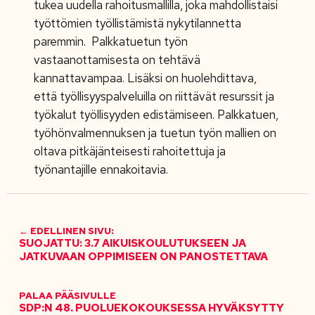
tukea uudella rahoitusmallilla, joka mahdollistaisi
työttömien työllistämistä nykytilannetta
paremmin. Palkkatuetun työn
vastaanottamisesta on tehtävä
kannattavampaa. Lisäksi on huolehdittava,
että työllisyyspalveluilla on riittävät resurssit ja
työkalut työllisyyden edistämiseen. Palkkatuen,
työhönvalmennuksen ja tuetun työn mallien on
oltava pitkäjänteisesti rahoitettuja ja
työnantajille ennakoitavia.
← EDELLINEN SIVU:
SUOJATTU: 3.7 AIKUISKOULUTUKSEEN JA
JATKUVAAN OPPIMISEEN ON PANOSTETTAVA
PALAA PÄÄSIVULLE
SDP:N 48. PUOLUEKOKOUKSESSA HYVÄKSYTTY