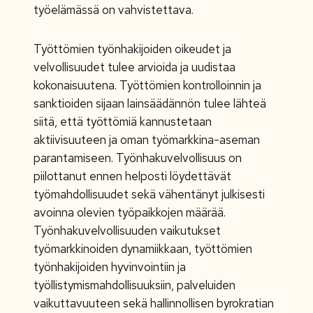
työelämässä on vahvistettava.
Työttömien työnhakijoiden oikeudet ja
velvollisuudet tulee arvioida ja uudistaa
kokonaisuutena. Työttömien kontrolloinnin ja
sanktioiden sijaan lainsäädännön tulee lähteä
siitä, että työttömiä kannustetaan
aktiivisuuteen ja oman työmarkkina-aseman
parantamiseen. Työnhakuvelvollisuus on
piilottanut ennen helposti löydettävät
työmahdollisuudet sekä vähentänyt julkisesti
avoinna olevien työpaikkojen määrää.
Työnhakuvelvollisuuden vaikutukset
työmarkkinoiden dynamiikkaan, työttömien
työnhakijoiden hyvinvointiin ja
työllistymismahdollisuuksiin, palveluiden
vaikuttavuuteen sekä hallinnollisen byrokratian