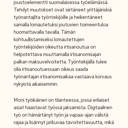
joustoelementti suomalaisessa työelämässä.
Tehdyt muutokset ovat siirtäneet yrittäjäriskiä
työnantajilta työntekijöille ja heikentäneet
samalla lomautetuksi joutuvien toimeentuloa
huomattavalla tavalla. Tämän
kohtuullistamiseksi lomautettujen
työntekijöiden oikeutta irtisanoutua on
helpotettava muuttamalla irtisanomisajan
palkan maksuvelvoitetta. Työntekijällä tulee
olla irtisanoutuessaan oikeus saada
työnantajan irtisanomisaikaa vastaava korvaus
nykyistä aikaisemmin.
Moni työikäinen on tilanteessa, jossa erilaiset
asiat haastavat työssä jaksamista. Digitaalinen
työ on hämärtänyt työn ja vapaa-ajan välistä
rajaa ja lisännyt jatkuvaa tavoitettavuutta, mikä