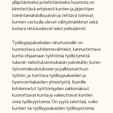
ylläpitämiseksi ja kehittämiseksi huomiota on
kiinnitettävä erityisesti kuntien ja järjestöjen
toimintamahdollisuuksiin ja tehtävä toimivat,
kuntien vastuulla olevat välityömarkkinat sekä
luotava niitä koskevat reilut pelisäännöt.
Työllisyyspalveluiden rahoitusmallin on
huomioitava suhdannevaihtelut, kannustettava
kuntia ohjaamaan työttömiä työllistymistä
tukeviin tarkoituksenmukaisiin palveluihin, kuten
työvoimakoulutukseen ja palkkatuettuun
työhön, ja tuettava työllisyysalueiden ja
hyvinvointialueiden yhteistyötä. Kunnille
kohdennetut työttömyyden sakkomaksut
kuormittavat kuntia ja vaikeuttavat kuntien
omia työllisyystoimia. On syytä selvittää, voiko
kuntien tai työllisyysalueiden työllisyystoimia