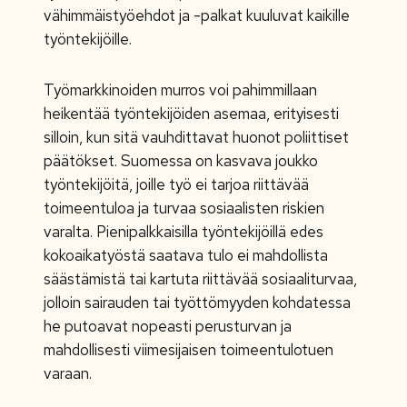
vähimmäistyöehdot ja -palkat kuuluvat kaikille
työntekijöille.
Työmarkkinoiden murros voi pahimmillaan
heikentää työntekijöiden asemaa, erityisesti
silloin, kun sitä vauhdittavat huonot poliittiset
päätökset. Suomessa on kasvava joukko
työntekijöitä, joille työ ei tarjoa riittävää
toimeentuloa ja turvaa sosiaalisten riskien
varalta. Pienipalkkaisilla työntekijöillä edes
kokoaikatyöstä saatava tulo ei mahdollista
säästämistä tai kartuta riittävää sosiaaliturvaa,
jolloin sairauden tai työttömyyden kohdatessa
he putoavat nopeasti perusturvan ja
mahdollisesti viimesijaisen toimeentulotuen
varaan.