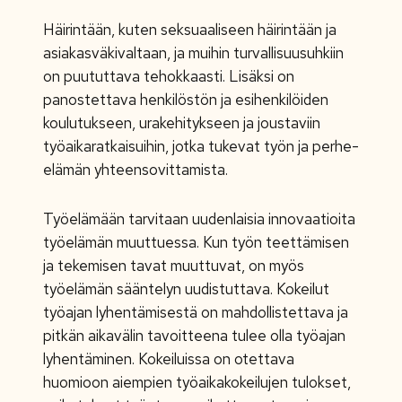
Häirintään, kuten seksuaaliseen häirintään ja
asiakasväkivaltaan, ja muihin turvallisuusuhkiin
on puututtava tehokkaasti. Lisäksi on
panostettava henkilöstön ja esihenkilöiden
koulutukseen, urakehitykseen ja joustaviin
työaikaratkaisuihin, jotka tukevat työn ja perhe-
elämän yhteensovittamista.
Työelämään tarvitaan uudenlaisia innovaatioita
työelämän muuttuessa. Kun työn teettämisen
ja tekemisen tavat muuttuvat, on myös
työelämän sääntelyn uudistuttava. Kokeilut
työajan lyhentämisestä on mahdollistettava ja
pitkän aikavälin tavoitteena tulee olla työajan
lyhentäminen. Kokeiluissa on otettava
huomioon aiempien työaikakokeilujen tulokset,