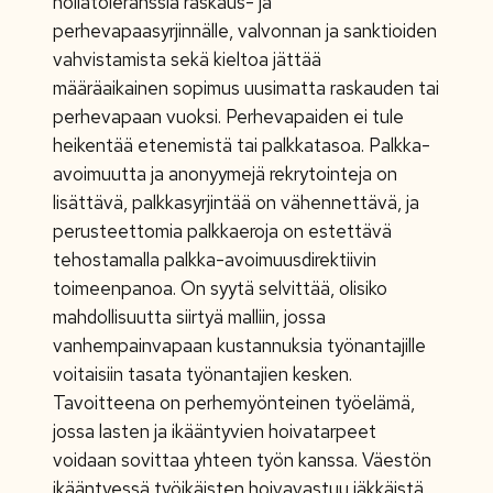
nollatoleranssia raskaus- ja
perhevapaasyrjinnälle, valvonnan ja sanktioiden
vahvistamista sekä kieltoa jättää
määräaikainen sopimus uusimatta raskauden tai
perhevapaan vuoksi. Perhevapaiden ei tule
heikentää etenemistä tai palkkatasoa. Palkka-
avoimuutta ja anonyymejä rekrytointeja on
lisättävä, palkkasyrjintää on vähennettävä, ja
perusteettomia palkkaeroja on estettävä
tehostamalla palkka-avoimuusdirektiivin
toimeenpanoa. On syytä selvittää, olisiko
mahdollisuutta siirtyä malliin, jossa
vanhempainvapaan kustannuksia työnantajille
voitaisiin tasata työnantajien kesken.
Tavoitteena on perhemyönteinen työelämä,
jossa lasten ja ikääntyvien hoivatarpeet
voidaan sovittaa yhteen työn kanssa. Väestön
ikääntyessä työikäisten hoivavastuu iäkkäistä