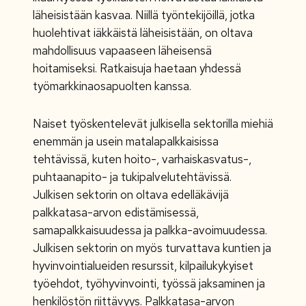
läheisistään kasvaa. Niillä työntekijöillä, jotka
huolehtivat iäkkäistä läheisistään, on oltava
mahdollisuus vapaaseen läheisensä
hoitamiseksi. Ratkaisuja haetaan yhdessä
työmarkkinaosapuolten kanssa.
Naiset työskentelevät julkisella sektorilla miehiä
enemmän ja usein matalapalkkaisissa
tehtävissä, kuten hoito-, varhaiskasvatus-,
puhtaanapito- ja tukipalvelutehtävissä.
Julkisen sektorin on oltava edelläkävijä
palkkatasa-arvon edistämisessä,
samapalkkaisuudessa ja palkka-avoimuudessa.
Julkisen sektorin on myös turvattava kuntien ja
hyvinvointialueiden resurssit, kilpailukykyiset
työehdot, työhyvinvointi, työssä jaksaminen ja
henkilöstön riittävyys. Palkkatasa-arvon