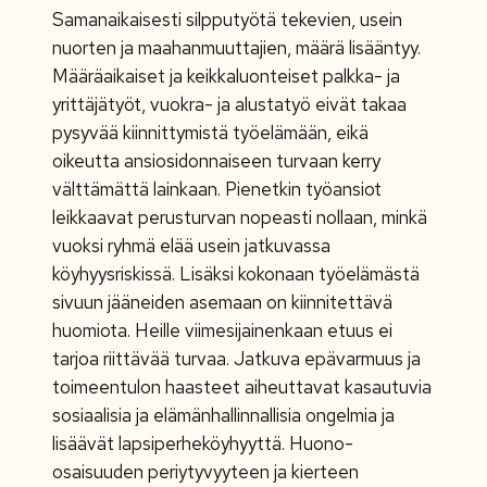
Samanaikaisesti silpputyötä tekevien, usein
nuorten ja maahanmuuttajien, määrä lisääntyy.
Määräaikaiset ja keikkaluonteiset palkka- ja
yrittäjätyöt, vuokra- ja alustatyö eivät takaa
pysyvää kiinnittymistä työelämään, eikä
oikeutta ansiosidonnaiseen turvaan kerry
välttämättä lainkaan. Pienetkin työansiot
leikkaavat perusturvan nopeasti nollaan, minkä
vuoksi ryhmä elää usein jatkuvassa
köyhyysriskissä. Lisäksi kokonaan työelämästä
sivuun jääneiden asemaan on kiinnitettävä
huomiota. Heille viimesijainenkaan etuus ei
tarjoa riittävää turvaa. Jatkuva epävarmuus ja
toimeentulon haasteet aiheuttavat kasautuvia
sosiaalisia ja elämänhallinnallisia ongelmia ja
lisäävät lapsiperheköyhyyttä. Huono-
osaisuuden periytyvyyteen ja kierteen