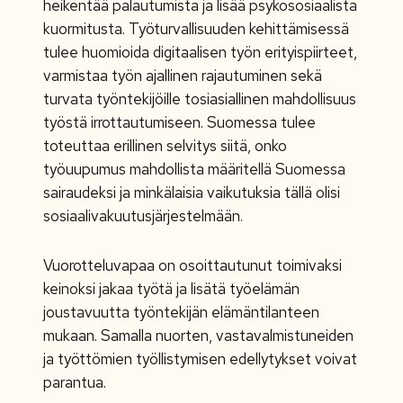
heikentää palautumista ja lisää psykososiaalista
kuormitusta. Työturvallisuuden kehittämisessä
tulee huomioida digitaalisen työn erityispiirteet,
varmistaa työn ajallinen rajautuminen sekä
turvata työntekijöille tosiasiallinen mahdollisuus
työstä irrottautumiseen. Suomessa tulee
toteuttaa erillinen selvitys siitä, onko
työuupumus mahdollista määritellä Suomessa
sairaudeksi ja minkälaisia vaikutuksia tällä olisi
sosiaalivakuutusjärjestelmään.
Vuorotteluvapaa on osoittautunut toimivaksi
keinoksi jakaa työtä ja lisätä työelämän
joustavuutta työntekijän elämäntilanteen
mukaan. Samalla nuorten, vastavalmistuneiden
ja työttömien työllistymisen edellytykset voivat
parantua.