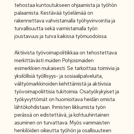
tehostaa kuntoutukseen ohjaamista ja työhön
palaamista. Kestävää työelämää on
rakennettava vahvistamalla työhyvinvointia ja
turvallisuutta sekä varmistamalla työn
joustavuus ja turva kaikissa työmuodoissa.
Aktiivista työvoimapolitiikkaa on tehostettava
merkittävästi muiden Pohjoismaiden
esimerkkien mukaisesti. Se tarkoittaa toimivia ja
yksilöllisiä työllisyys- ja sosiaalipalveluita,
välityömarkkinoiden kehittämistä ja aktiivisia
työvoimapoliittisia tukitoimia. Osatyökykyiset ja
työkyvyttömät on huomioitava heidän omista
lähtökohdistaan. Ihmisten liikkumista työn
perässä on edistettävä, ja kohtuuhintainen
asuminen on turvattava. Myös vammaisten
henkilöiden oikeutta työhön ja osallisuuteen