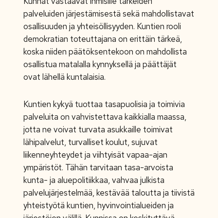
Kunnat vastaavat ihmisille tärkeiden
palveluiden järjestämisestä sekä mahdollistavat
osallisuuden ja yhteisöllisyyden. Kuntien rooli
demokratian toteuttajana on erittäin tärkeä,
koska niiden päätöksentekoon on mahdollista
osallistua matalalla kynnyksellä ja päättäjät
ovat lähellä kuntalaisia.
Kuntien kykyä tuottaa tasapuolisia ja toimivia
palveluita on vahvistettava kaikkialla maassa,
jotta ne voivat turvata asukkaille toimivat
lähipalvelut, turvalliset koulut, sujuvat
liikenneyhteydet ja viihtyisät vapaa-ajan
ympäristöt. Tähän tarvitaan tasa-arvoista
kunta- ja aluepolitiikkaa, vahvaa julkista
palvelujärjestelmää, kestävää taloutta ja tiivistä
yhteistyötä kuntien, hyvinvointialueiden ja
järjestöjen välillä. Kunnissa on keskityttävä