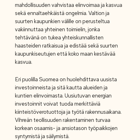
mahdollisuuden vahvistaa elinvoimaa ja kasvua
sekä ennaltaehkäistä ongelmia. Valtion ja
suurten kaupunkien välille on perusteltua
vakiinnuttaa yhteinen toimielin, jonka
tehtävänä on tukea yhteiskunnallisten
haasteiden ratkaisua ja edistää sekä suurten
kaupunkiseutujen että koko maan kestävää
kasvua.
Eri puolilla Suomea on huolehdittava uusista
investoinneista ja sitä kautta alueiden ja
kuntien elinvoimasta. Uusiutuvan energian
investoinnit voivat tuoda merkittäviä
kiinteistöverotuottoja ja työtä rakennusaikana.
Vihreän teollisuuden rakentaminen turvaa
korkean osaamis- ja ansiotason työpaikkojen
syntymistä ja säilymistä.