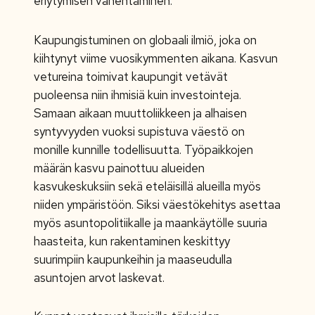
eriytymisen vähentäminen.
Kaupungistuminen on globaali ilmiö, joka on
kiihtynyt viime vuosikymmenten aikana. Kasvun
vetureina toimivat kaupungit vetävät
puoleensa niin ihmisiä kuin investointeja.
Samaan aikaan muuttoliikkeen ja alhaisen
syntyvyyden vuoksi supistuva väestö on
monille kunnille todellisuutta. Työpaikkojen
määrän kasvu painottuu alueiden
kasvukeskuksiin sekä eteläisillä alueilla myös
niiden ympäristöön. Siksi väestökehitys asettaa
myös asuntopolitiikalle ja maankäytölle suuria
haasteita, kun rakentaminen keskittyy
suurimpiin kaupunkeihin ja maaseudulla
asuntojen arvot laskevat.