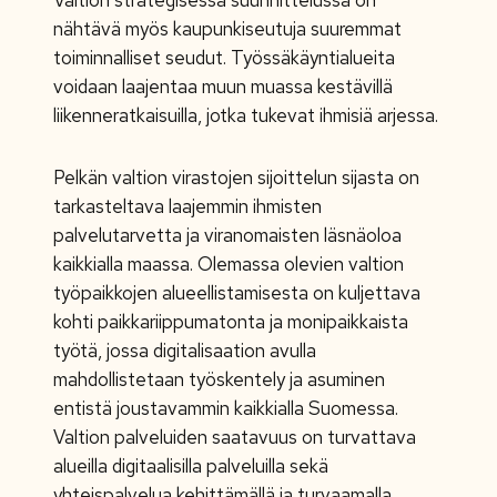
Valtion strategisessa suunnittelussa on
nähtävä myös kaupunkiseutuja suuremmat
toiminnalliset seudut. Työssäkäyntialueita
voidaan laajentaa muun muassa kestävillä
liikenneratkaisuilla, jotka tukevat ihmisiä arjessa.
Pelkän valtion virastojen sijoittelun sijasta on
tarkasteltava laajemmin ihmisten
palvelutarvetta ja viranomaisten läsnäoloa
kaikkialla maassa. Olemassa olevien valtion
työpaikkojen alueellistamisesta on kuljettava
kohti paikkariippumatonta ja monipaikkaista
työtä, jossa digitalisaation avulla
mahdollistetaan työskentely ja asuminen
entistä joustavammin kaikkialla Suomessa.
Valtion palveluiden saatavuus on turvattava
alueilla digitaalisilla palveluilla sekä
yhteispalvelua kehittämällä ja turvaamalla