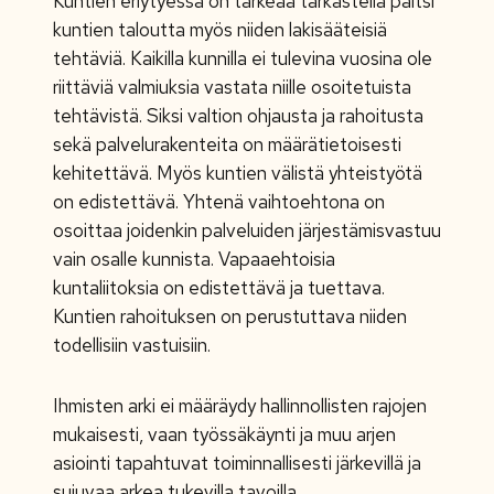
Kuntien eriytyessä on tärkeää tarkastella paitsi
kuntien taloutta myös niiden lakisääteisiä
tehtäviä. Kaikilla kunnilla ei tulevina vuosina ole
riittäviä valmiuksia vastata niille osoitetuista
tehtävistä. Siksi valtion ohjausta ja rahoitusta
sekä palvelurakenteita on määrätietoisesti
kehitettävä. Myös kuntien välistä yhteistyötä
on edistettävä. Yhtenä vaihtoehtona on
osoittaa joidenkin palveluiden järjestämisvastuu
vain osalle kunnista. Vapaaehtoisia
kuntaliitoksia on edistettävä ja tuettava.
Kuntien rahoituksen on perustuttava niiden
todellisiin vastuisiin.
Ihmisten arki ei määräydy hallinnollisten rajojen
mukaisesti, vaan työssäkäynti ja muu arjen
asiointi tapahtuvat toiminnallisesti järkevillä ja
sujuvaa arkea tukevilla tavoilla.