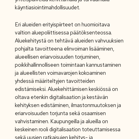
käyntiasiointimahdollisuudet.
Eri alueiden erityispiirteet on huomioitava
valtion aluepoliittisessa päätöksenteossa.
Aluekehitystä on tehtävä alueiden vahvuuksien
pohjalta tavoitteena elinvoiman lisääminen,
alueellisen eriarvoisuuden torjuminen,
poikkihallinnolliseen toimintaan kannustaminen
ja alueellisten voimavarojen kokoaminen
yhdessä määriteltyjen tavoitteiden
edistämiseksi. Aluekehittämisen keskiössä on
oltava etenkin digitalisaation ja kestävän
kehityksen edistäminen, ilmastonmuutoksen ja
eriarvoisuuden torjunta sekä osaamisen
vahvistaminen. Kaupungeilla ja alueilla on
keskeinen rooli digitalisaation toteuttamisessa
sekä uusien ratkaisujen kehitys- ja