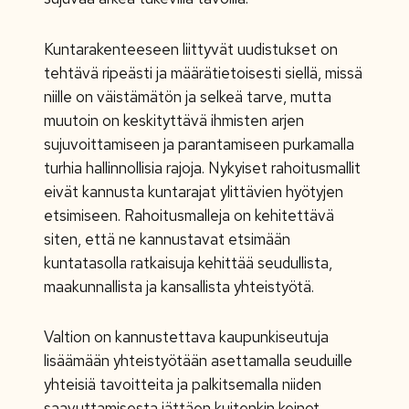
Kuntarakenteeseen liittyvät uudistukset on
tehtävä ripeästi ja määrätietoisesti siellä, missä
niille on väistämätön ja selkeä tarve, mutta
muutoin on keskityttävä ihmisten arjen
sujuvoittamiseen ja parantamiseen purkamalla
turhia hallinnollisia rajoja. Nykyiset rahoitusmallit
eivät kannusta kuntarajat ylittävien hyötyjen
etsimiseen. Rahoitusmalleja on kehitettävä
siten, että ne kannustavat etsimään
kuntatasolla ratkaisuja kehittää seudullista,
maakunnallista ja kansallista yhteistyötä.
Valtion on kannustettava kaupunkiseutuja
lisäämään yhteistyötään asettamalla seuduille
yhteisiä tavoitteita ja palkitsemalla niiden
saavuttamisesta jättäen kuitenkin keinot