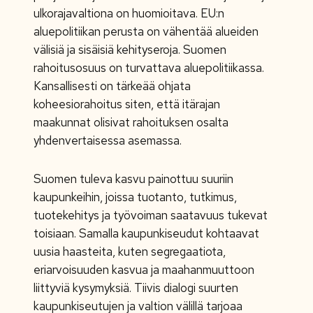
ulkorajavaltiona on huomioitava. EU:n
aluepolitiikan perusta on vähentää alueiden
välisiä ja sisäisiä kehityseroja. Suomen
rahoitusosuus on turvattava aluepolitiikassa.
Kansallisesti on tärkeää ohjata
koheesiorahoitus siten, että itärajan
maakunnat olisivat rahoituksen osalta
yhdenvertaisessa asemassa.
Suomen tuleva kasvu painottuu suuriin
kaupunkeihin, joissa tuotanto, tutkimus,
tuotekehitys ja työvoiman saatavuus tukevat
toisiaan. Samalla kaupunkiseudut kohtaavat
uusia haasteita, kuten segregaatiota,
eriarvoisuuden kasvua ja maahanmuuttoon
liittyviä kysymyksiä. Tiivis dialogi suurten
kaupunkiseutujen ja valtion välillä tarjoaa