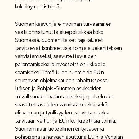
kokeiluympäristöinä.
Suomen kasvun ja elinvoiman turvaaminen
vaatii onnistunutta aluepolitiikkaa koko
Suomessa. Suomen itäiset raja-alueet
tarvitsevat konkreettisia toimia aluekehityksen
vahvistamiseksi, saavutettavuuden
parantamiseksi ja investointien liikkeelle
saamiseksi. Tämä tulee huomioida EU:n
seuraavan ohjelmakauden rahoituksessa.
Itäisen ja Pohjois-Suomen asukkaiden
turvallisuuden parantamiseksi ja palveluiden
saavutettavuuden varmistamiseksi sekä
elinvoiman ja työllisyyden vahvistamiseksi
tarvitaan valtion ja EU:n konkreettisia toimia.
Suomen maantieteellinen erityisasema
pohjoisena ja harvaan asuttuna EU:n ja Venäjän