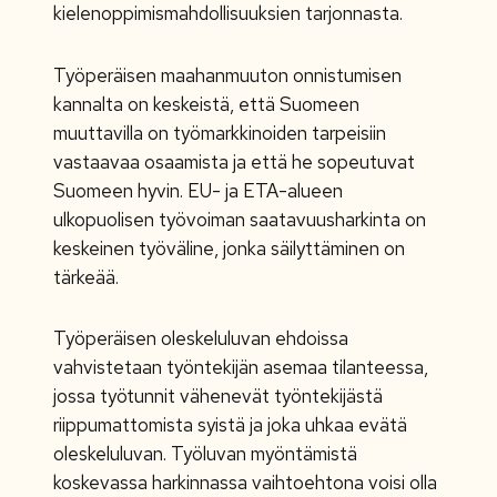
kielenoppimismahdollisuuksien tarjonnasta.
Työperäisen maahanmuuton onnistumisen
kannalta on keskeistä, että Suomeen
muuttavilla on työmarkkinoiden tarpeisiin
vastaavaa osaamista ja että he sopeutuvat
Suomeen hyvin. EU- ja ETA-alueen
ulkopuolisen työvoiman saatavuusharkinta on
keskeinen työväline, jonka säilyttäminen on
tärkeää.
Työperäisen oleskeluluvan ehdoissa
vahvistetaan työntekijän asemaa tilanteessa,
jossa työtunnit vähenevät työntekijästä
riippumattomista syistä ja joka uhkaa evätä
oleskeluluvan. Työluvan myöntämistä
koskevassa harkinnassa vaihtoehtona voisi olla