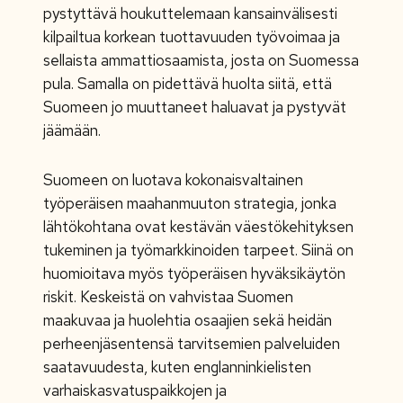
pystyttävä houkuttelemaan kansainvälisesti
kilpailtua korkean tuottavuuden työvoimaa ja
sellaista ammattiosaamista, josta on Suomessa
pula. Samalla on pidettävä huolta siitä, että
Suomeen jo muuttaneet haluavat ja pystyvät
jäämään.
Suomeen on luotava kokonaisvaltainen
työperäisen maahanmuuton strategia, jonka
lähtökohtana ovat kestävän väestökehityksen
tukeminen ja työmarkkinoiden tarpeet. Siinä on
huomioitava myös työperäisen hyväksikäytön
riskit. Keskeistä on vahvistaa Suomen
maakuvaa ja huolehtia osaajien sekä heidän
perheenjäsentensä tarvitsemien palveluiden
saatavuudesta, kuten englanninkielisten
varhaiskasvatuspaikkojen ja