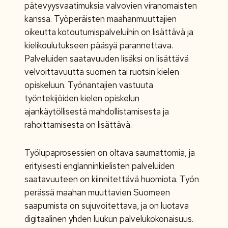
pätevyysvaatimuksia valvovien viranomaisten
kanssa. Työperäisten maahanmuuttajien
oikeutta kotoutumispalveluihin on lisättävä ja
kielikoulutukseen pääsyä parannettava.
Palveluiden saatavuuden lisäksi on lisättävä
velvoittavuutta suomen tai ruotsin kielen
opiskeluun. Työnantajien vastuuta
työntekijöiden kielen opiskelun
ajankäytöllisestä mahdollistamisesta ja
rahoittamisesta on lisättävä.
Työlupaprosessien on oltava saumattomia, ja
erityisesti englanninkielisten palveluiden
saatavuuteen on kiinnitettävä huomiota. Työn
perässä maahan muuttavien Suomeen
saapumista on sujuvoitettava, ja on luotava
digitaalinen yhden luukun palvelukokonaisuus.