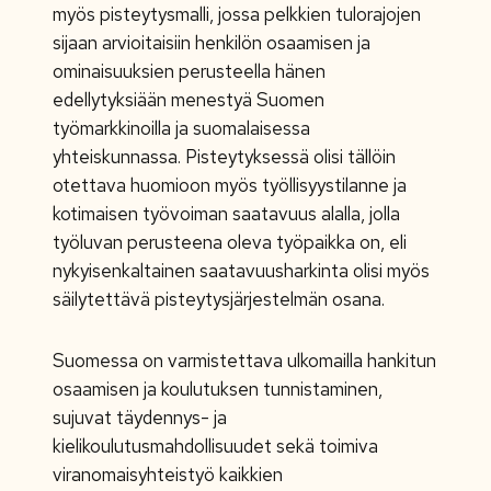
myös pisteytysmalli, jossa pelkkien tulorajojen
sijaan arvioitaisiin henkilön osaamisen ja
ominaisuuksien perusteella hänen
edellytyksiään menestyä Suomen
työmarkkinoilla ja suomalaisessa
yhteiskunnassa. Pisteytyksessä olisi tällöin
otettava huomioon myös työllisyystilanne ja
kotimaisen työvoiman saatavuus alalla, jolla
työluvan perusteena oleva työpaikka on, eli
nykyisenkaltainen saatavuusharkinta olisi myös
säilytettävä pisteytysjärjestelmän osana.
Suomessa on varmistettava ulkomailla hankitun
osaamisen ja koulutuksen tunnistaminen,
sujuvat täydennys- ja
kielikoulutusmahdollisuudet sekä toimiva
viranomaisyhteistyö kaikkien