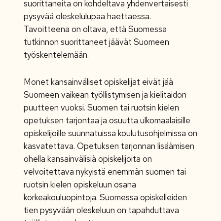
suorittaneita on kohdeltava yhdenvertaisesti
pysyvää oleskelulupaa haettaessa.
Tavoitteena on oltava, että Suomessa
tutkinnon suorittaneet jäävät Suomeen
työskentelemään.
Monet kansainväliset opiskelijat eivät jää
Suomeen vaikean työllistymisen ja kielitaidon
puutteen vuoksi. Suomen tai ruotsin kielen
opetuksen tarjontaa ja osuutta ulkomaalaisille
opiskelijoille suunnatuissa koulutusohjelmissa on
kasvatettava. Opetuksen tarjonnan lisäämisen
ohella kansainvälisiä opiskelijoita on
velvoitettava nykyistä enemmän suomen tai
ruotsin kielen opiskeluun osana
korkeakouluopintoja. Suomessa opiskelleiden
tien pysyvään oleskeluun on tapahduttava