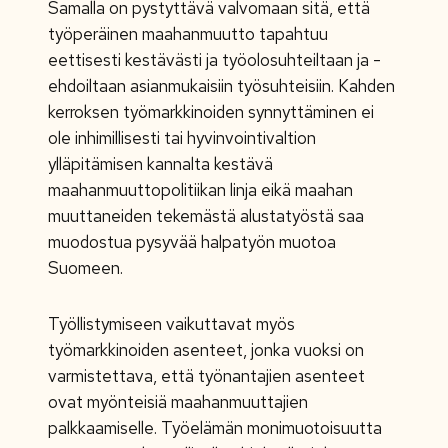
Samalla on pystyttävä valvomaan sitä, että
työperäinen maahanmuutto tapahtuu
eettisesti kestävästi ja työolosuhteiltaan ja -
ehdoiltaan asianmukaisiin työsuhteisiin. Kahden
kerroksen työmarkkinoiden synnyttäminen ei
ole inhimillisesti tai hyvinvointivaltion
ylläpitämisen kannalta kestävä
maahanmuuttopolitiikan linja eikä maahan
muuttaneiden tekemästä alustatyöstä saa
muodostua pysyvää halpatyön muotoa
Suomeen.
Työllistymiseen vaikuttavat myös
työmarkkinoiden asenteet, jonka vuoksi on
varmistettava, että työnantajien asenteet
ovat myönteisiä maahanmuuttajien
palkkaamiselle. Työelämän monimuotoisuutta