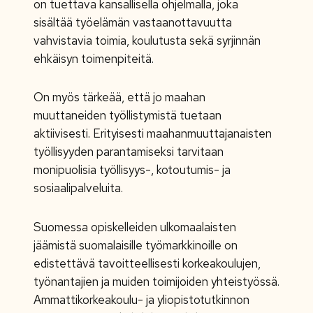
on tuettava kansallisella ohjelmalla, joka
sisältää työelämän vastaanottavuutta
vahvistavia toimia, koulutusta sekä syrjinnän
ehkäisyn toimenpiteitä.
On myös tärkeää, että jo maahan
muuttaneiden työllistymistä tuetaan
aktiivisesti. Erityisesti maahanmuuttajanaisten
työllisyyden parantamiseksi tarvitaan
monipuolisia työllisyys-, kotoutumis- ja
sosiaalipalveluita.
Suomessa opiskelleiden ulkomaalaisten
jäämistä suomalaisille työmarkkinoille on
edistettävä tavoitteellisesti korkeakoulujen,
työnantajien ja muiden toimijoiden yhteistyössä.
Ammattikorkeakoulu- ja yliopistotutkinnon