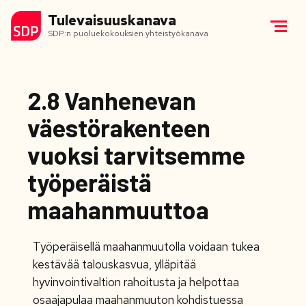
Tulevaisuuskanava
SDP:n puoluekokouksien yhteistyökanava
2.8 Vanhenevan
väestörakenteen
vuoksi tarvitsemme
työperäistä
maahanmuuttoa
Työperäisellä maahanmuutolla voidaan tukea
kestävää talouskasvua, ylläpitää
hyvinvointivaltion rahoitusta ja helpottaa
osaajapulaa maahanmuuton kohdistuessa