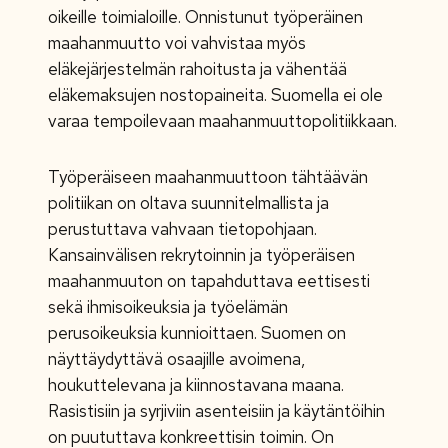
oikeille toimialoille. Onnistunut työperäinen
maahanmuutto voi vahvistaa myös
eläkejärjestelmän rahoitusta ja vähentää
eläkemaksujen nostopaineita. Suomella ei ole
varaa tempoilevaan maahanmuuttopolitiikkaan.
Työperäiseen maahanmuuttoon tähtäävän
politiikan on oltava suunnitelmallista ja
perustuttava vahvaan tietopohjaan.
Kansainvälisen rekrytoinnin ja työperäisen
maahanmuuton on tapahduttava eettisesti
sekä ihmisoikeuksia ja työelämän
perusoikeuksia kunnioittaen. Suomen on
näyttäydyttävä osaajille avoimena,
houkuttelevana ja kiinnostavana maana.
Rasistisiin ja syrjiviin asenteisiin ja käytäntöihin
on puututtava konkreettisin toimin. On