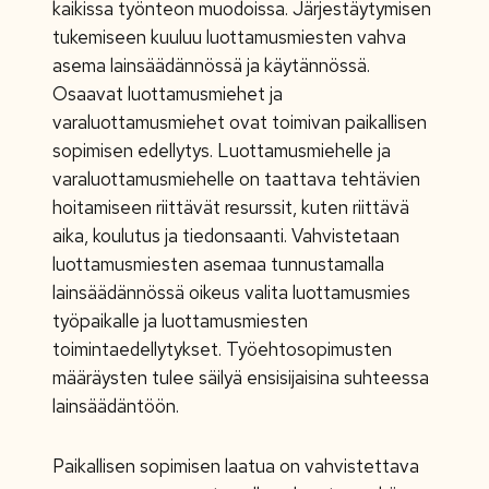
kaikissa työnteon muodoissa. Järjestäytymisen
tukemiseen kuuluu luottamusmiesten vahva
asema lainsäädännössä ja käytännössä.
Osaavat luottamusmiehet ja
varaluottamusmiehet ovat toimivan paikallisen
sopimisen edellytys. Luottamusmiehelle ja
varaluottamusmiehelle on taattava tehtävien
hoitamiseen riittävät resurssit, kuten riittävä
aika, koulutus ja tiedonsaanti. Vahvistetaan
luottamusmiesten asemaa tunnustamalla
lainsäädännössä oikeus valita luottamusmies
työpaikalle ja luottamusmiesten
toimintaedellytykset. Työehtosopimusten
määräysten tulee säilyä ensisijaisina suhteessa
lainsäädäntöön.
Paikallisen sopimisen laatua on vahvistettava