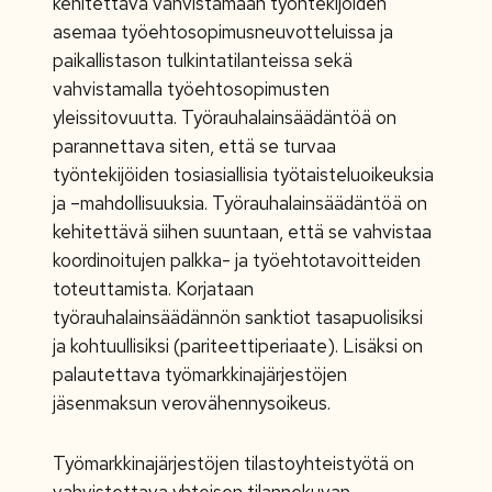
kehitettävä vahvistamaan työntekijöiden
asemaa työehtosopimusneuvotteluissa ja
paikallistason tulkintatilanteissa sekä
vahvistamalla työehtosopimusten
yleissitovuutta. Työrauhalainsäädäntöä on
parannettava siten, että se turvaa
työntekijöiden tosiasiallisia työtaisteluoikeuksia
ja –mahdollisuuksia. Työrauhalainsäädäntöä on
kehitettävä siihen suuntaan, että se vahvistaa
koordinoitujen palkka- ja työehtotavoitteiden
toteuttamista. Korjataan
työrauhalainsäädännön sanktiot tasapuolisiksi
ja kohtuullisiksi (pariteettiperiaate). Lisäksi on
palautettava työmarkkinajärjestöjen
jäsenmaksun verovähennysoikeus.
Työmarkkinajärjestöjen tilastoyhteistyötä on