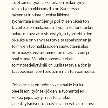
Luottamus työmarkkinoilla on heikentynyt,
koska työmarkkinamallia on Suomessa
rakennettu viime vuosina lähinnä
työnantajajärjestöjen ja poliittisen oikeiston
tavoitteiden mukaisesti. Työmarkkinoille onkin
palautettava aito yhteistyö, ja työntekijöiden
oikeuksia on vahvistettava tasapainoisten ja
toimivien työmarkkinoiden saavuttamiseksi.
Sopimusyhteiskuntamme on oltava avoin ja
osallistava. Valtakunnansovittelijan
toimintaedellytyksiä on uudistettava aidon ja
tasapuolisen sovittelutoiminnan turvaamiseksi.
Pohjoismaiseen työmarkkinamalliin kuuluu
oleellisesti työntekijöiden ja työnantajien
korkea järjestäytymisaste, ja siksi
järjestäytymisen kannustimia on vahvistettava