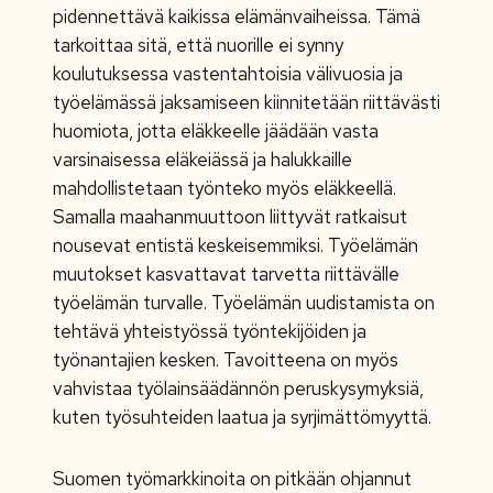
pidennettävä kaikissa elämänvaiheissa. Tämä
tarkoittaa sitä, että nuorille ei synny
koulutuksessa vastentahtoisia välivuosia ja
työelämässä jaksamiseen kiinnitetään riittävästi
huomiota, jotta eläkkeelle jäädään vasta
varsinaisessa eläkeiässä ja halukkaille
mahdollistetaan työnteko myös eläkkeellä.
Samalla maahanmuuttoon liittyvät ratkaisut
nousevat entistä keskeisemmiksi. Työelämän
muutokset kasvattavat tarvetta riittävälle
työelämän turvalle. Työelämän uudistamista on
tehtävä yhteistyössä työntekijöiden ja
työnantajien kesken. Tavoitteena on myös
vahvistaa työlainsäädännön peruskysymyksiä,
kuten työsuhteiden laatua ja syrjimättömyyttä.
Suomen työmarkkinoita on pitkään ohjannut