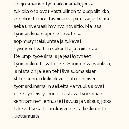
pohjoismainen työmarkkinamalli, jonka
tukipilareita ovat vastuullinen talouspolitiikka,
koordinoitu monitasoinen sopimusjärjestelmä
sekä universaali hyvinvointivaltio. Mallissa
työmarkkinaosapuolet ovat osa
sopimusyhteiskuntaa ja tukevat
hyvinvointivaltion vakautta ja toimintaa.
Reilumpi työelämä ja järjestäytyneet
työmarkkinat ovat olleet Suomen vahvuuksia,
ja niistä on jälleen tehtävä suomalaisen
yhteiskunnan kulmakiviä. Pohjoismaisen
työmarkkinamallin selkeitä vahvuuksia ovat
olleet yhteistyöhön perustuva työelämän
kehittäminen, ennustettavuus ja vakaus, jotka
tukevat sekä talouskasvua että keskinäistä
luottamusta.