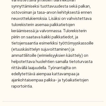
vahvistettava yhteisen tilannekuvan
synnyttämiseksi tuottavuudesta sekä palkan,
ostovoiman ja tasa-arvon kehityksestä ennen
neuvottelukierroksia. Lisäksi on vahvistettava
tulorekisterin asemaa palkkatietojen
keräämisessä ja valvonnassa. Tulorekisterin
piiriin on saatava kaikki palkkatiedot, ja
tietojensaantia esimerkiksi työttömyyskassoille
(etuuskäsittelyn sujuvoittaminen) ja
ammattiliitoille (erimielisyyksien käsittely) on
helpotettava huolehtien samalla tietoturvasta
riittävällä laajuudella. Työnantajilta on
edellytettävä aiempaa kattavampaa ja
ajankohtaisempaa palkka- ja työaikatietojen
raportointia.