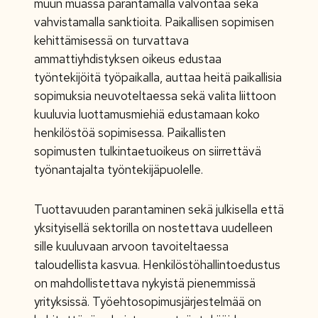
muun muassa parantamalla valvontaa sekä
vahvistamalla sanktioita. Paikallisen sopimisen
kehittämisessä on turvattava
ammattiyhdistyksen oikeus edustaa
työntekijöitä työpaikalla, auttaa heitä paikallisia
sopimuksia neuvoteltaessa sekä valita liittoon
kuuluvia luottamusmiehiä edustamaan koko
henkilöstöä sopimisessa. Paikallisten
sopimusten tulkintaetuoikeus on siirrettävä
työnantajalta työntekijäpuolelle.
Tuottavuuden parantaminen sekä julkisella että
yksityisellä sektorilla on nostettava uudelleen
sille kuuluvaan arvoon tavoiteltaessa
taloudellista kasvua. Henkilöstöhallintoedustus
on mahdollistettava nykyistä pienemmissä
yrityksissä. Työehtosopimusjärjestelmää on