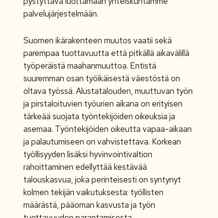
pystyttävä luottamaan yhteiskuntamme
palvelujärjestelmään.
Suomen ikärakenteen muutos vaatii sekä
parempaa tuottavuutta että pitkällä aikavälillä
työperäistä maahanmuuttoa. Entistä
suuremman osan työikäisestä väestöstä on
oltava työssä. Alustatalouden,
muuttuvan työn
ja pirstaloituvien työurien aikana on erityisen
tärkeää suojata työntekijöiden oikeuksia ja
asemaa. Työntekijöiden oikeutta vapaa-aikaan
ja palautumiseen on vahvistettava. Korkean
työllisyyden lisäksi hyvinvointivaltion
rahoittaminen edellyttää kestävää
talouskasvua, joka perinteisesti on syntynyt
kolmen tekijän vaikutuksesta: työllisten
määrästä, pääoman kasvusta ja työn
tuottavuuden parantamisesta.