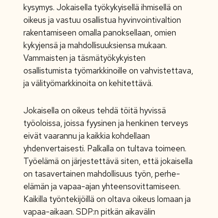
kysymys. Jokaisella työkykyisellä ihmisellä on
oikeus ja vastuu osallistua hyvinvointivaltion
rakentamiseen omalla panoksellaan, omien
kykyjensä ja mahdollisuuksiensa mukaan.
Vammaisten ja täsmätyökykyisten
osallistumista työmarkkinoille on vahvistettava,
ja välityömarkkinoita on kehitettävä.
Jokaisella on oikeus tehdä töitä hyvissä
työoloissa, joissa fyysinen ja henkinen terveys
eivät vaarannu ja kaikkia kohdellaan
yhdenvertaisesti. Palkalla on tultava toimeen.
Työelämä on järjestettävä siten, että jokaisella
on tasavertainen mahdollisuus työn, perhe-
elämän ja vapaa-ajan yhteensovittamiseen.
Kaikilla työntekijöillä on oltava oikeus lomaan ja
vapaa-aikaan. SDP:n pitkän aikavälin