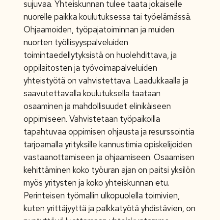
sujuvaa. Yhteiskunnan tulee taata jokaiselle
nuorelle paikka koulutuksessa tai työelämässä.
Ohjaamoiden, työpajatoiminnan ja muiden
nuorten työllisyyspalveluiden
toimintaedellytyksistä on huolehdittava, ja
oppilaitosten ja työvoimapalveluiden
yhteistyötä on vahvistettava. Laadukkaalla ja
saavutettavalla koulutuksella taataan
osaaminen ja mahdollisuudet elinikäiseen
oppimiseen. Vahvistetaan työpaikoilla
tapahtuvaa oppimisen ohjausta ja resurssointia
tarjoamalla yrityksille kannustimia opiskelijoiden
vastaanottamiseen ja ohjaamiseen. Osaamisen
kehittäminen koko työuran ajan on paitsi yksilön
myös yritysten ja koko yhteiskunnan etu.
Perinteisen työmallin ulkopuolella toimivien,
kuten yrittäjyyttä ja palkkatyötä yhdistävien, on