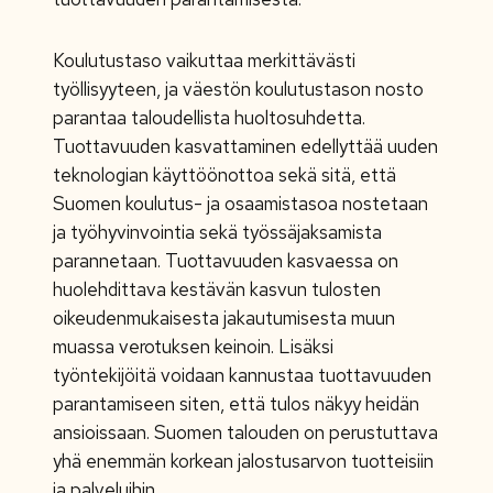
Koulutustaso vaikuttaa merkittävästi
työllisyyteen, ja väestön koulutustason nosto
parantaa taloudellista huoltosuhdetta.
Tuottavuuden kasvattaminen edellyttää uuden
teknologian käyttöönottoa sekä sitä, että
Suomen koulutus- ja osaamistasoa nostetaan
ja työhyvinvointia sekä työssäjaksamista
parannetaan. Tuottavuuden kasvaessa on
huolehdittava kestävän kasvun tulosten
oikeudenmukaisesta jakautumisesta muun
muassa verotuksen keinoin. Lisäksi
työntekijöitä voidaan kannustaa tuottavuuden
parantamiseen siten, että tulos näkyy heidän
ansioissaan. Suomen talouden on perustuttava
yhä enemmän korkean jalostusarvon tuotteisiin
ja palveluihin.