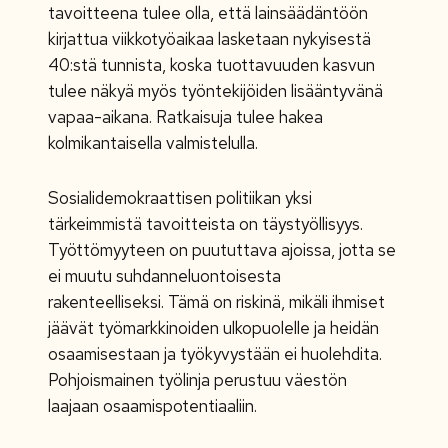
tavoitteena tulee olla, että lainsäädäntöön
kirjattua viikkotyöaikaa lasketaan nykyisestä
40:stä tunnista, koska tuottavuuden kasvun
tulee näkyä myös työntekijöiden lisääntyvänä
vapaa-aikana. Ratkaisuja tulee hakea
kolmikantaisella valmistelulla.
Sosialidemokraattisen politiikan yksi
tärkeimmistä tavoitteista on täystyöllisyys.
Työttömyyteen on puututtava ajoissa, jotta se
ei muutu suhdanneluontoisesta
rakenteelliseksi. Tämä on riskinä, mikäli ihmiset
jäävät työmarkkinoiden ulkopuolelle ja heidän
osaamisestaan ja työkyvystään ei huolehdita.
Pohjoismainen työlinja perustuu väestön
laajaan osaamispotentiaaliin.