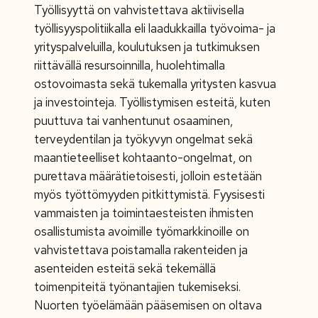
Työllisyyttä on vahvistettava aktiivisella
työllisyyspolitiikalla eli laadukkailla työvoima- ja
yrityspalveluilla, koulutuksen ja tutkimuksen
riittävällä resursoinnilla, huolehtimalla
ostovoimasta sekä tukemalla yritysten kasvua
ja investointeja. Työllistymisen esteitä, kuten
puuttuva tai vanhentunut osaaminen,
terveydentilan ja työkyvyn ongelmat sekä
maantieteelliset kohtaanto-ongelmat, on
purettava määrätietoisesti, jolloin estetään
myös työttömyyden pitkittymistä. Fyysisesti
vammaisten ja toimintaesteisten ihmisten
osallistumista avoimille työmarkkinoille on
vahvistettava poistamalla rakenteiden ja
asenteiden esteitä sekä tekemällä
toimenpiteitä työnantajien tukemiseksi.
Nuorten työelämään pääsemisen on oltava