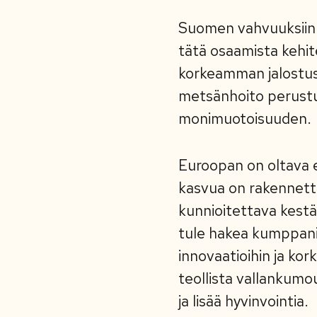
Suomen vahvuuksiin 
tätä osaamista kehite
korkeamman jalostus
metsänhoito perustuu 
monimuotoisuuden.
Euroopan on oltava e
kasvua on rakennett
kunnioitettava kestä
tule hakea kumppani
innovaatioihin ja ko
teollista vallankumo
ja lisää hyvinvointia.