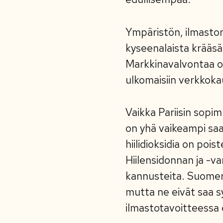
Ympäristön, ilmaston
kyseenalaista krääsät
Markkinavalvontaa o
ulkomaisiin verkkoka
Vaikka Pariisin sopi
on yhä vaikeampi saa
hiilidioksidia on pois
Hiilensidonnan ja -va
kannusteita. Suomen 
mutta ne eivät saa s
ilmastotavoitteessa 