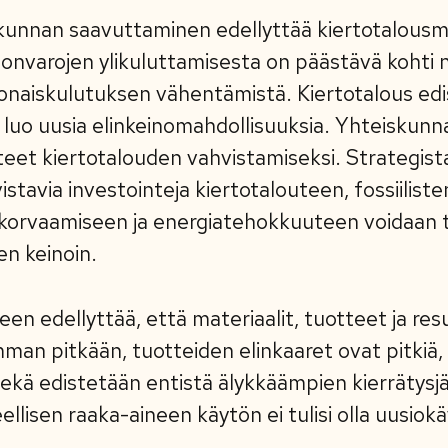
iskunnan saavuttaminen edellyttää kiertotalousm
nvarojen ylikuluttamisesta on päästävä kohti n
konaiskulutuksen vähentämistä. Kiertotalous edi
 luo uusia elinkeinomahdollisuuksia. Yhteiskunn
teet kiertotalouden vahvistamiseksi. Strategist
stavia investointeja kiertotalouteen, fossiilist
n korvaamiseen ja energiatehokkuuteen voidaan 
en keinoin.
een edellyttää, että materiaalit, tuotteet ja res
mman pitkään, tuotteiden elinkaaret ovat pitkiä,
kä edistetään entistä älykkäämpien kierrätysj
llisen raaka-aineen käytön ei tulisi olla uusiok