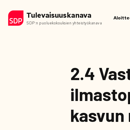
Tulevaisuuskanava
Aloitte
SDP:n puoluekokouksien yhteistyökanava
2.4 Vas
ilmasto
kasvun 