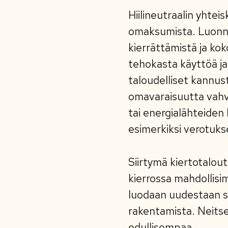
Hiilineutraalin yhte
omaksumista. Luonno
kierrättämistä ja ko
tehokasta käyttöä ja
taloudelliset kannus
omavaraisuutta vahvi
tai energialähteide
esimerkiksi verotuks
Siirtymä kiertotalout
kierrossa mahdollisi
luodaan uudestaan se
rakentamista. Neitsee
edullisempaa.