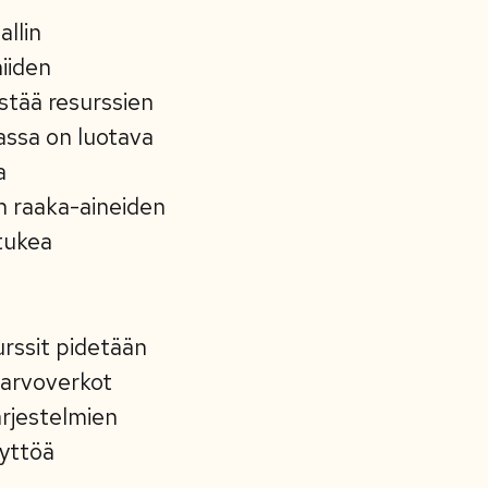
allin
iiden
stää resurssien
assa on luotava
a
en raaka-aineiden
tukea
urssit pidetään
 arvoverkot
ärjestelmien
äyttöä