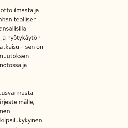
otto ilmasta ja
unhan teollisen
sallisilla
in ja hyötykäytön
atkaisu – sen on
onmuutoksen
enotossa ja
itusvarmasta
rjestelmälle,
omen
kilpailukykyinen