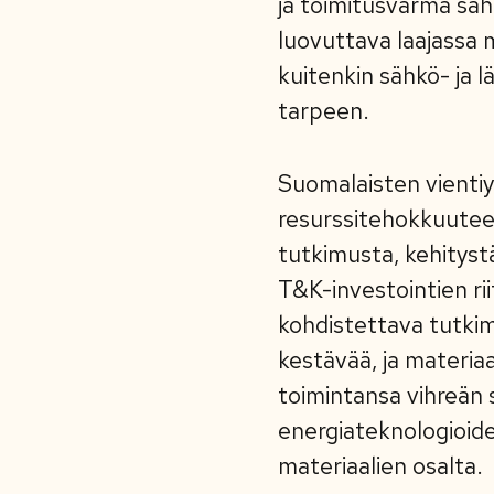
ja toimitusvarma sä
luovuttava laajassa m
kuitenkin sähkö- ja 
tarpeen.
Suomalaisten vientiyr
resurssitehokkuuteen
tutkimusta, kehityst
T&K-investointien r
kohdistettava tutkim
kestävää, ja materia
toimintansa vihreän s
energiateknologioide
materiaalien osalta.