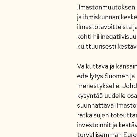
Ilmastonmuutoksen t
ja ihmiskunnan keske
ilmastotavoitteista 
kohti hiilinegatiivisu
kulttuurisesti kestävä
Vaikuttava ja kansain
edellytys Suomen ja 
menestykselle. Johd
kysyntää uudelle osa
suunnattava ilmastop
ratkaisujen toteutta
investoinnit ja kest
turvallisemman Euro