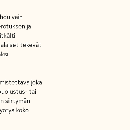
hdu vain
erotuksen ja
tkälti
salaiset tekevät
ksi
rmistettava joka
puolustus- tai
n siirtymän
hyötyä koko