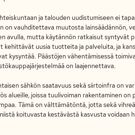
hteiskuntaan ja talouden uudistumiseen ei tapa
ikan on vauhditettava muutosta lainsäädännön, v
en avulla, mutta käytännön ratkaisut syntyvät pi
et kehittävät uusia tuotteita ja palveluita, ja kan
aavat kysyntää. Päästöjen vähentämisessä toimiva
stökauppajärjestelmää on laajennettava.
taisen sähkön saatavuus sekä siirtoinfra on va
s alueille, joissa tuulivoiman rakentaminen on 
umpaa. Tämä on välttämätöntä, jotta sekä vihreä
 niistä koituvasta kestävästä kasvusta voidaan 