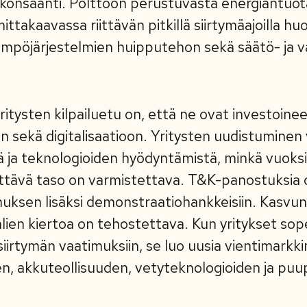
hkönsaanti. Polttoon perustuvasta energiantuo
ittakaavassa riittävän pitkillä siirtymäajoilla h
lämpöjärjestelmien huipputehon sekä säätö- ja 
itysten kilpailuetu on, että ne ovat investoinee
 sekä digitalisaatioon. Yritysten uudistuminen 
ä ja teknologioiden hyödyntämistä, minkä vuoksi
iittävä taso on varmistettava. T&K-panostuksia
uksen lisäksi demonstraatiohankkeisiin. Kasvun
alien kiertoa on tehostettava. Kun yritykset so
iirtymän vaatimuksiin, se luo uusia vientimarkki
n, akkuteollisuuden, vetyteknologioiden ja puu