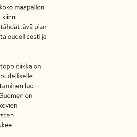
 koko maapallon
kiinni
ä tähdättävä pian
taloudellisesti ja
topolitiikka on
oudelliselle
ttaminen luo
e. Suomen on
kevien
ysten
tukee