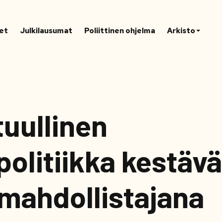
et
Julkilausumat
Poliittinen ohjelma
Arkisto
tuullinen
politiikka kestäv
mahdollistajana