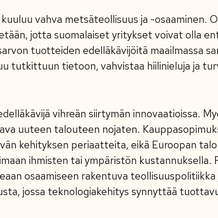
kuuluu vahva metsäteollisuus ja -osaaminen. O
tään, jotta suomalaiset yritykset voivat olla en
arvon tuotteiden edelläkävijöitä maailmassa sa
tutkittuun tietoon, vahvistaa hiilinieluja ja tu
delläkävijä vihreän siirtymän innovaatioissa. M
ava uuteen talouteen nojaten. Kauppasopimuk
vän kehityksen periaatteita, eikä Euroopan talo
maan ihmisten tai ympäristön kustannuksella. 
rkeaan osaamiseen rakentuva teollisuuspolitiikka
usta, jossa teknologiakehitys synnyttää tuottav