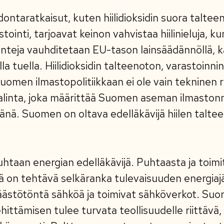
dontaratkaisut, kuten hiilidioksidin suora talteen
tointi, tarjoavat keinon vahvistaa hiilinieluja, k
nteja vauhditetaan EU-tason lainsäädännöllä, kan
sella tuella. Hiilidioksidin talteenoton, varastoinn
men ilmastopolitiikkaan ei ole vain tekninen r
valinta, joka määrittää Suomen aseman ilmast
jänä. Suomen on oltava edelläkävijä hiilen talte
htaan energian edelläkävijä. Puhtaasta ja toim
 on tehtävä selkäranka tulevaisuuden energiajä
äästötöntä sähköä ja toimivat sähköverkot. Su
ittämisen tulee turvata teollisuudelle riittävä, 