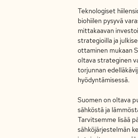
Teknologiset hiilensi
biohiilen pysyvä varas
mittakaavan investoi
strategioilla ja julki
ottaminen mukaan Suo
oltava strateginen 
torjunnan edelläkävi
hyödyntämisessä.
Suomen on oltava pu
sähköstä ja lämmöstä
Tarvitsemme lisää p
sähköjärjestelmän keh