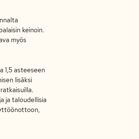
annalta
alaisin keinoin.
tava myös
ta 1,5 asteeseen
isen lisäksi
ratkaisuilla.
 ja taloudellisia
äyttöönottoon,