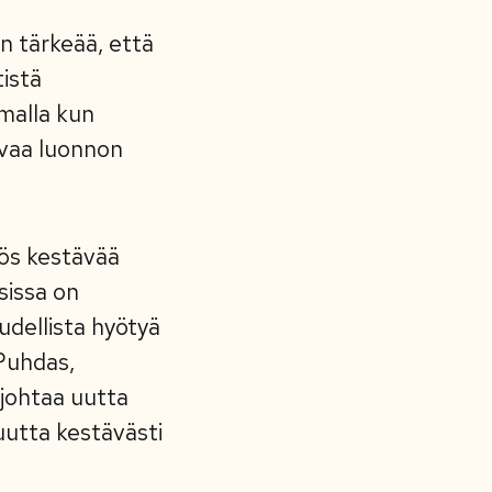
n tärkeää, että
tistä
malla kun
rvaa luonnon
yös kestävää
sissa on
udellista hyötyä
Puhdas,
 johtaa uutta
uutta kestävästi