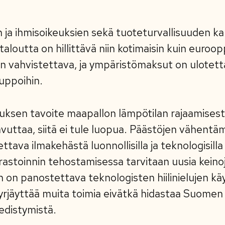
 ja ihmisoikeuksien sekä tuoteturvallisuuden k
aloutta on hillittävä niin kotimaisin kuin euroopp
n vahvistettava, ja ympäristömaksut on ulotet
uppoihin.
muksen tavoite maapallon lämpötilan rajaamises
vuttaa, siitä ei tule luopua. Päästöjen vähentäm
tettava ilmakehästä luonnollisilla ja teknologisilla 
rastoinnin tehostamisessa tarvitaan uusia keinoja
on panostettava teknologisten hiilinielujen k
yrjäyttää muita toimia eivätkä hidastaa Suomen
edistymistä.