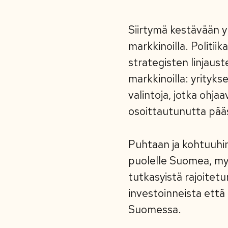
Siirtymä kestävään y
markkinoilla. Politi
strategisten linjaust
markkinoilla: yrityks
valintoja, jotka ohj
osoittautunutta pää
Puhtaan ja kohtuuhin
puolelle Suomea, myö
tutkasyistä rajoitet
investoinneista että
Suomessa.