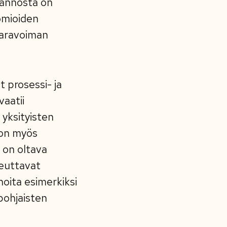
tannosta on
uomioiden
varavoiman
t prosessi- ja
vaatii
 yksityisten
 on myös
 on oltava
peuttavat
noita esimerkiksi
pohjaisten