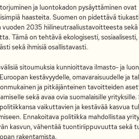
orjuminen ja luontokadon pysäyttäminen ovat
isimpiä haasteita. Suomen on pidettävä tiukasti 
ja vuoden 2035 hiilineutraaliustavoitteesta sek
utta. Tämä on tehtävä ekologisesti, sosiaalisesti, 
sti sekä ihmisiä osallistavasti.
välisiä sitoumuksia kunnioittava ilmasto- ja luon
Euroopan kestävyydelle, omavaraisuudelle ja tal
onmukainen ja pitkäjänteinen tavoitteiden ase
amiselle sekä avaa ovia suomalaisille yrityksill
olitiikkansa vaikuttavien ja kestävää kasvua tu
miseen. Ennakoitava politiikka mahdollistaa yrit
ävän kasvun, vähentää tuontiriippuvuutta sekä 
opan rakentamista.