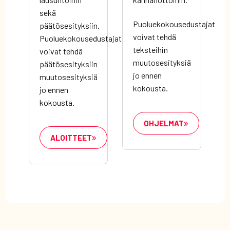
sekä
Puoluekokousedustajat
päätösesityksiin.
voivat tehdä
Puoluekokousedustajat
teksteihin
voivat tehdä
muutosesityksiä
päätösesityksiin
jo ennen
muutosesityksiä
kokousta.
jo ennen
kokousta.
OHJELMAT
ALOITTEET