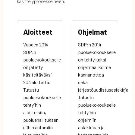
käsittelyprosesseineen.
Aloitteet
Ohjelmat
Vuoden 2014
SDP:n 2014
SDP:n
puoluekokoukselle
puoluekokoukselle
on tehty kaksi
on jätetty
ohjelmaa, kolme
käsiteltäväksi
kannanottoa
203 aloitetta.
sekä
Tutustu
järjestöuudistusasiakirja.
puoluekokoukselle
Tutustu
tehtyihin
puoluekokoukselle
aloitteisiin,
tehtyihin
puoluehallituksen
ohjelmiin,
niihin antamiin
asiakirjaan ja
lausuntoihin
kannanottoihin.