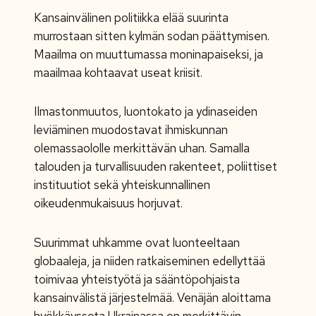
Kansainvälinen politiikka elää suurinta
murrostaan sitten kylmän sodan päättymisen.
Maailma on muuttumassa moninapaiseksi, ja
maailmaa kohtaavat useat kriisit.
Ilmastonmuutos, luontokato ja ydinaseiden
leviäminen muodostavat ihmiskunnan
olemassaololle merkittävän uhan. Samalla
talouden ja turvallisuuden rakenteet, poliittiset
instituutiot sekä yhteiskunnallinen
oikeudenmukaisuus horjuvat.
Suurimmat uhkamme ovat luonteeltaan
globaaleja, ja niiden ratkaiseminen edellyttää
toimivaa yhteistyötä ja sääntöpohjaista
kansainvälistä järjestelmää. Venäjän aloittama
hyökkäyssota Ukrainassa on merkittävin