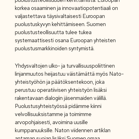
puolustusteollisuuden kehittämistä. Euroopan
korkea osaaminen ja innovaatiopotentiaali on
valjastettava täysivaltaisesti Euroopan
puolustuskyvyn kehittämiseen. Suomen
puolustusteollisuutta tulee tukea
systemaattisesti osana Euroopan yhteisten
puolustusmarkkinoiden syntymistä.
Yhdysvaltojen ulko- ja turvallisuuspoliittinen
linjanmuutos heijastuu väistämättä myös Nato-
yhteistyöhön ja päätöksentekoon, joka
perustuu operatiivisen yhteistyön lisäksi
rakentavaan dialogiin jäsenmaiden välillä.
Puolustusyhteistyössä pidämme kiinni
velvollisuuksistamme ja toimimme
arvopohjaisesti, avoimina uusille
kumppanuuksille. Naton viidennen artiklan
antaman suojan lisäksi Suomen omaa