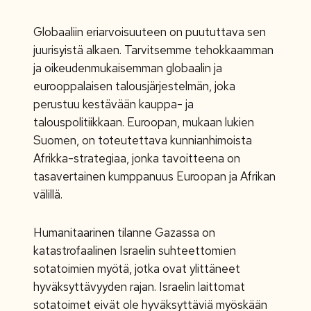
Globaaliin eriarvoisuuteen on puututtava sen
juurisyistä alkaen. Tarvitsemme tehokkaamman
ja oikeudenmukaisemman globaalin ja
eurooppalaisen talousjärjestelmän, joka
perustuu kestävään kauppa- ja
talouspolitiikkaan. Euroopan, mukaan lukien
Suomen, on toteutettava kunnianhimoista
Afrikka-strategiaa, jonka tavoitteena on
tasavertainen kumppanuus Euroopan ja Afrikan
välillä.
Humanitaarinen tilanne Gazassa on
katastrofaalinen Israelin suhteettomien
sotatoimien myötä, jotka ovat ylittäneet
hyväksyttävyyden rajan. Israelin laittomat
sotatoimet eivät ole hyväksyttäviä myöskään