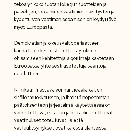
tekoälyn koko tuotantoketjun tuotteiden ja
palvelujen, sekä niiden vaatimien päivitysten ja
kyberturvan vaatiman osaamisen on löydyttävä
myös Euroopasta.
Demokratian ja oikeusvaltioperiaatteen
kannalta on keskeistä, että käytöksen
ohjaamiseen kehitettyjä algoritmeja käytetään
Euroopassa yhteisesti asetettuja sääntöjä
noudattaen.
Niin ikään massavalvonnan, reaaliaikaisen
sisällönmuokkauksen, ja ihmistä nopeamman
päätöksenteon järjestelmiä käytettäessä on
varmistettava, että lain ja moraalin asettamat
vaatimukset toteutuvat, ja että
vastuukysymykset ovat kaikissa tilanteissa