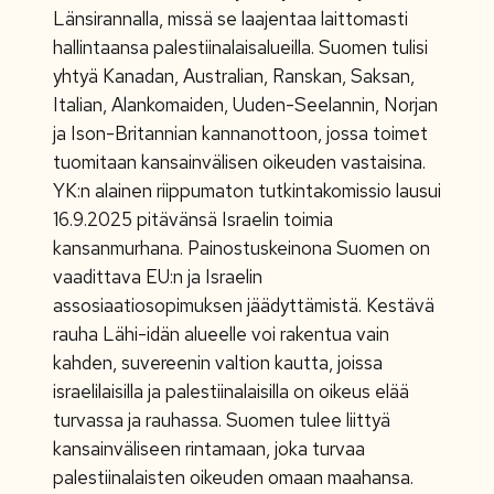
Länsirannalla, missä se laajentaa laittomasti
hallintaansa palestiinalaisalueilla. Suomen tulisi
yhtyä Kanadan, Australian, Ranskan, Saksan,
Italian, Alankomaiden, Uuden-Seelannin, Norjan
ja Ison-Britannian kannanottoon, jossa toimet
tuomitaan kansainvälisen oikeuden vastaisina.
YK:n alainen riippumaton tutkintakomissio lausui
16.9.2025 pitävänsä Israelin toimia
kansanmurhana. Painostuskeinona Suomen on
vaadittava EU:n ja Israelin
assosiaatiosopimuksen jäädyttämistä. Kestävä
rauha Lähi-idän alueelle voi rakentua vain
kahden, suvereenin valtion kautta, joissa
israelilaisilla ja palestiinalaisilla on oikeus elää
turvassa ja rauhassa. Suomen tulee liittyä
kansainväliseen rintamaan, joka turvaa
palestiinalaisten oikeuden omaan maahansa.