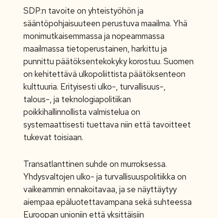
SDP:n tavoite on yhteistyöhön ja
sääntöpohjaisuuteen perustuva maailma. Yhä
monimutkaisemmassa ja nopeammassa
maailmassa tietoperustainen, harkittu ja
punnittu päätöksentekokyky korostuu. Suomen
on kehitettävä ulkopoliittista päätöksenteon
kulttuuria. Erityisesti ulko-, turvallisuus-,
talous-, ja teknologiapolitiikan
poikkihallinnollista valmistelua on
systemaattisesti tuettava niin että tavoitteet
tukevat toisiaan.
Transatlanttinen suhde on murroksessa.
Yhdysvaltojen ulko- ja turvallisuuspolitiikka on
vaikeammin ennakoitavaa, ja se näyttäytyy
aiempaa epäluotettavampana sekä suhteessa
Euroopan unioniin että yksittäisiin