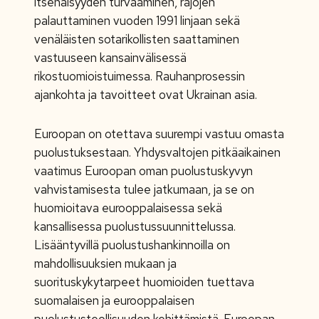
itsenäisyyden turvaaminen, rajojen
palauttaminen vuoden 1991 linjaan sekä
venäläisten sotarikollisten saattaminen
vastuuseen kansainvälisessä
rikostuomioistuimessa. Rauhanprosessin
ajankohta ja tavoitteet ovat Ukrainan asia.
Euroopan on otettava suurempi vastuu omasta
puolustuksestaan. Yhdysvaltojen pitkäaikainen
vaatimus Euroopan oman puolustuskyvyn
vahvistamisesta tulee jatkumaan, ja se on
huomioitava eurooppalaisessa sekä
kansallisessa puolustussuunnittelussa.
Lisääntyvillä puolustushankinnoilla on
mahdollisuuksien mukaan ja
suorituskykytarpeet huomioiden tuettava
suomalaisen ja eurooppalaisen