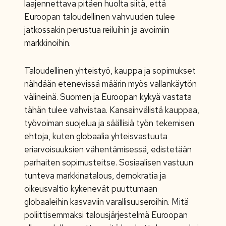
laajennettava pitäen huolta siitä, että
Euroopan taloudellinen vahvuuden tulee
jatkossakin perustua reiluihin ja avoimiin
markkinoihin.
Taloudellinen yhteistyö, kauppa ja sopimukset
nähdään etenevissä määrin myös vallankäytön
välineinä. Suomen ja Euroopan kykyä vastata
tähän tulee vahvistaa. Kansainvälistä kauppaa,
työvoiman suojelua ja säällisiä työn tekemisen
ehtoja, kuten globaalia yhteisvastuuta
eriarvoisuuksien vähentämisessä, edistetään
parhaiten sopimusteitse. Sosiaalisen vastuun
tunteva markkinatalous, demokratia ja
oikeusvaltio kykenevät puuttumaan
globaaleihin kasvaviin varallisuuseroihin. Mitä
poliittisemmaksi talousjärjestelmä Euroopan