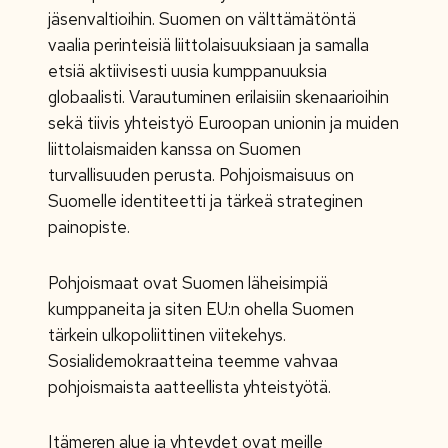
jäsenvaltioihin. Suomen on välttämätöntä
vaalia perinteisiä liittolaisuuksiaan ja samalla
etsiä aktiivisesti uusia kumppanuuksia
globaalisti. Varautuminen erilaisiin skenaarioihin
sekä tiivis yhteistyö Euroopan unionin ja muiden
liittolaismaiden kanssa on Suomen
turvallisuuden perusta. Pohjoismaisuus on
Suomelle identiteetti ja tärkeä strateginen
painopiste.
Pohjoismaat ovat Suomen läheisimpiä
kumppaneita ja siten EU:n ohella Suomen
tärkein ulkopoliittinen viitekehys.
Sosialidemokraatteina teemme vahvaa
pohjoismaista aatteellista yhteistyötä.
Itämeren alue ja yhteydet ovat meille