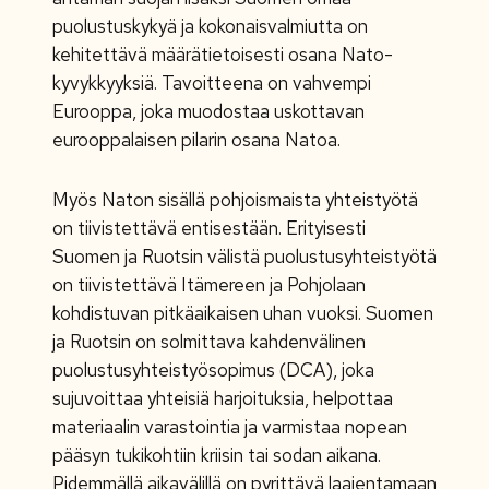
puolustuskykyä ja kokonaisvalmiutta on
kehitettävä määrätietoisesti osana Nato-
kyvykkyyksiä. Tavoitteena on vahvempi
Eurooppa, joka muodostaa uskottavan
eurooppalaisen pilarin osana Natoa.
Myös Naton sisällä pohjoismaista yhteistyötä
on tiivistettävä entisestään. Erityisesti
Suomen ja Ruotsin välistä puolustusyhteistyötä
on tiivistettävä Itämereen ja Pohjolaan
kohdistuvan pitkäaikaisen uhan vuoksi. Suomen
ja Ruotsin on solmittava kahdenvälinen
puolustusyhteistyösopimus (DCA), joka
sujuvoittaa yhteisiä harjoituksia, helpottaa
materiaalin varastointia ja varmistaa nopean
pääsyn tukikohtiin kriisin tai sodan aikana.
Pidemmällä aikavälillä on pyrittävä laajentamaan