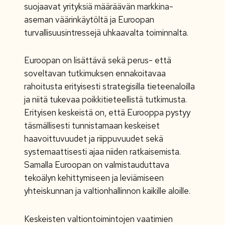
suojaavat yrityksiä määräävän markkina-
aseman väärinkäytöltä ja Euroopan
turvallisuusintressejä uhkaavalta toiminnalta.
Euroopan on lisättävä sekä perus- että
soveltavan tutkimuksen ennakoitavaa
rahoitusta erityisesti strategisilla tieteenaloilla
ja niitä tukevaa poikkitieteellistä tutkimusta.
Erityisen keskeistä on, että Eurooppa pystyy
täsmällisesti tunnistamaan keskeiset
haavoittuvuudet ja riippuvuudet sekä
systemaattisesti ajaa niiden ratkaisemista.
Samalla Euroopan on valmistauduttava
tekoälyn kehittymiseen ja leviämiseen
yhteiskunnan ja valtionhallinnon kaikille aloille.
Keskeisten valtiontoimintojen vaatimien