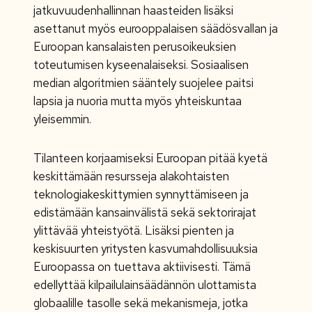
jatkuvuudenhallinnan haasteiden lisäksi
asettanut myös eurooppalaisen säädösvallan ja
Euroopan kansalaisten perusoikeuksien
toteutumisen kyseenalaiseksi. Sosiaalisen
median algoritmien sääntely suojelee paitsi
lapsia ja nuoria mutta myös yhteiskuntaa
yleisemmin.
Tilanteen korjaamiseksi Euroopan pitää kyetä
keskittämään resursseja alakohtaisten
teknologiakeskittymien synnyttämiseen ja
edistämään kansainvälistä sekä sektorirajat
ylittävää yhteistyötä. Lisäksi pienten ja
keskisuurten yritysten kasvumahdollisuuksia
Euroopassa on tuettava aktiivisesti. Tämä
edellyttää kilpailulainsäädännön ulottamista
globaalille tasolle sekä mekanismeja, jotka