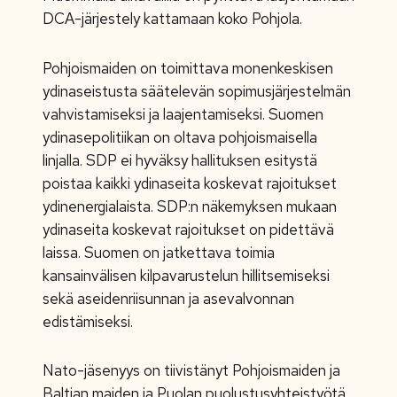
DCA-järjestely kattamaan koko Pohjola.
Pohjoismaiden on toimittava monenkeskisen
ydinaseistusta säätelevän sopimusjärjestelmän
vahvistamiseksi ja laajentamiseksi. Suomen
ydinasepolitiikan on oltava pohjoismaisella
linjalla. SDP ei hyväksy hallituksen esitystä
poistaa kaikki ydinaseita koskevat rajoitukset
ydinenergialaista. SDP:n näkemyksen mukaan
ydinaseita koskevat rajoitukset on pidettävä
laissa.
Suomen on jatkettava toimia
kansainvälisen kilpavarustelun hillitsemiseksi
sekä aseidenriisunnan ja asevalvonnan
edistämiseksi.
Nato-jäsenyys on tiivistänyt Pohjoismaiden ja
Baltian maiden ja Puolan puolustusyhteistyötä