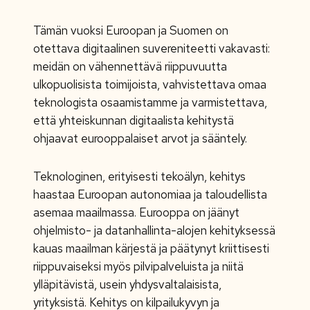
Tämän vuoksi Euroopan ja Suomen on
otettava digitaalinen suvereniteetti vakavasti:
meidän on vähennettävä riippuvuutta
ulkopuolisista toimijoista, vahvistettava omaa
teknologista osaamistamme ja varmistettava,
että yhteiskunnan digitaalista kehitystä
ohjaavat eurooppalaiset arvot ja sääntely.
Teknologinen, erityisesti tekoälyn, kehitys
haastaa Euroopan autonomiaa ja taloudellista
asemaa maailmassa. Eurooppa on jäänyt
ohjelmisto- ja datanhallinta-alojen kehityksessä
kauas maailman kärjestä ja päätynyt kriittisesti
riippuvaiseksi myös pilvipalveluista ja niitä
ylläpitävistä, usein yhdysvaltalaisista,
yrityksistä. Kehitys on kilpailukyvyn ja