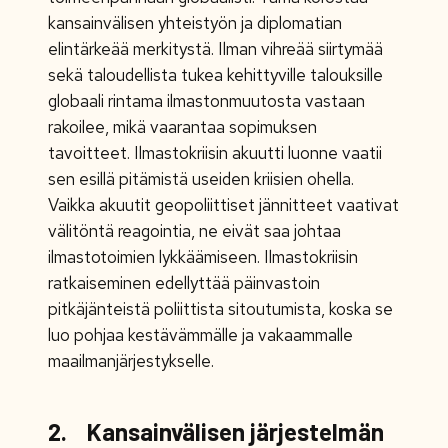
kansainvälisen yhteistyön ja diplomatian
elintärkeää merkitystä. Ilman vihreää siirtymää
sekä taloudellista tukea kehittyville talouksille
globaali rintama ilmastonmuutosta vastaan
rakoilee, mikä vaarantaa sopimuksen
tavoitteet. Ilmastokriisin akuutti luonne vaatii
sen esillä pitämistä useiden kriisien ohella.
Vaikka akuutit geopoliittiset jännitteet vaativat
välitöntä reagointia, ne eivät saa johtaa
ilmastotoimien lykkäämiseen. Ilmastokriisin
ratkaiseminen edellyttää päinvastoin
pitkäjänteistä poliittista sitoutumista, koska se
luo pohjaa kestävämmälle ja vakaammalle
maailmanjärjestykselle.
2. Kansainvälisen järjestelmän