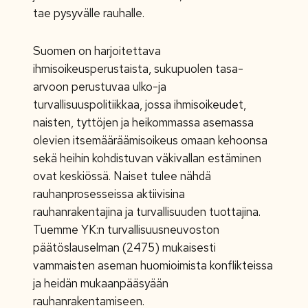
tae pysyvälle rauhalle.
Suomen on harjoitettava
ihmisoikeusperustaista, sukupuolen tasa-
arvoon perustuvaa ulko-ja
turvallisuuspolitiikkaa, jossa ihmisoikeudet,
naisten, tyttöjen ja heikommassa asemassa
olevien itsemääräämisoikeus omaan kehoonsa
sekä heihin kohdistuvan väkivallan estäminen
ovat keskiössä. Naiset tulee nähdä
rauhanprosesseissa aktiivisina
rauhanrakentajina ja turvallisuuden tuottajina.
Tuemme YK:n turvallisuusneuvoston
päätöslauselman (2475) mukaisesti
vammaisten aseman huomioimista konflikteissa
ja heidän mukaanpääsyään
rauhanrakentamiseen.