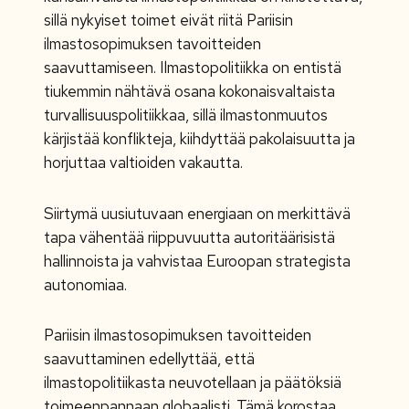
sillä nykyiset toimet eivät riitä Pariisin
ilmastosopimuksen tavoitteiden
saavuttamiseen. Ilmastopolitiikka on entistä
tiukemmin nähtävä osana kokonaisvaltaista
turvallisuuspolitiikkaa, sillä ilmastonmuutos
kärjistää konflikteja, kiihdyttää pakolaisuutta ja
horjuttaa valtioiden vakautta.
Siirtymä uusiutuvaan energiaan on merkittävä
tapa vähentää riippuvuutta autoritäärisistä
hallinnoista ja vahvistaa Euroopan strategista
autonomiaa.
Pariisin ilmastosopimuksen tavoitteiden
saavuttaminen edellyttää, että
ilmastopolitiikasta neuvotellaan ja päätöksiä
toimeenpannaan globaalisti. Tämä korostaa