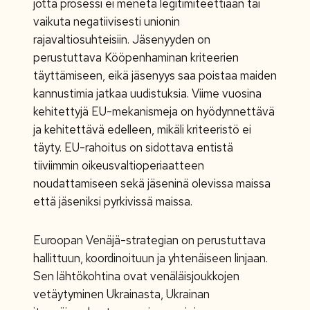
jotta prosessi ei menetä legitimiteettiään tai
vaikuta negatiivisesti unionin
rajavaltiosuhteisiin. Jäsenyyden on
perustuttava Kööpenhaminan kriteerien
täyttämiseen, eikä jäsenyys saa poistaa maiden
kannustimia jatkaa uudistuksia. Viime vuosina
kehitettyjä EU-mekanismeja on hyödynnettävä
ja kehitettävä edelleen, mikäli kriteeristö ei
täyty. EU-rahoitus on sidottava entistä
tiiviimmin oikeusvaltioperiaatteen
noudattamiseen sekä jäseninä olevissa maissa
että jäseniksi pyrkivissä maissa.
Euroopan Venäjä-strategian on perustuttava
hallittuun, koordinoituun ja yhtenäiseen linjaan.
Sen lähtökohtina ovat venäläisjoukkojen
vetäytyminen Ukrainasta, Ukrainan