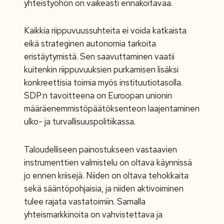
yhteistyöhön on vaikeasti ennakoitavaa.
Kaikkia riippuvuussuhteita ei voida katkaista
eikä strateginen autonomia tarkoita
eristäytymistä. Sen saavuttaminen vaatii
kuitenkin riippuvuuksien purkamisen lisäksi
konkreettisia toimia myös instituutiotasolla.
SDP:n tavoitteena on Euroopan unionin
määräenemmistöpäätöksenteon laajentaminen
ulko- ja turvallisuuspolitiikassa.
Taloudelliseen painostukseen vastaavien
instrumenttien valmistelu on oltava käynnissä
jo ennen kriisejä. Niiden on oltava tehokkaita
sekä sääntöpohjaisia, ja niiden aktivoiminen
tulee rajata vastatoimiin. Samalla
yhteismarkkinoita on vahvistettava ja