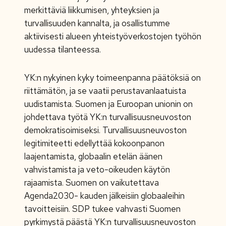
merkittäviä liikkumisen, yhteyksien ja
turvallisuuden kannalta, ja osallistumme
aktiivisesti alueen yhteistyöverkostojen työhön
uudessa tilanteessa.
YK:n nykyinen kyky toimeenpanna päätöksiä on
riittämätön, ja se vaatii perustavanlaatuista
uudistamista. Suomen ja Euroopan unionin on
johdettava työtä YK:n turvallisuusneuvoston
demokratisoimiseksi. Turvallisuusneuvoston
legitimiteetti edellyttää kokoonpanon
laajentamista, globaalin etelän äänen
vahvistamista ja veto-oikeuden käytön
rajaamista. Suomen on vaikutettava
Agenda2030- kauden jälkeisiin globaaleihin
tavoitteisiin. SDP tukee vahvasti Suomen
pyrkimystä päästä YK:n turvallisuusneuvoston