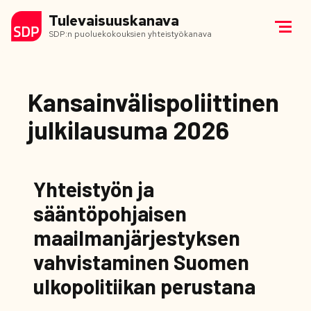
Tulevaisuuskanava
SDP:n puoluekokouksien yhteistyökanava
Kansainvälispoliittinen
julkilausuma 2026
Yhteistyön ja
sääntöpohjaisen
maailmanjärjestyksen
vahvistaminen Suomen
ulkopolitiikan perustana