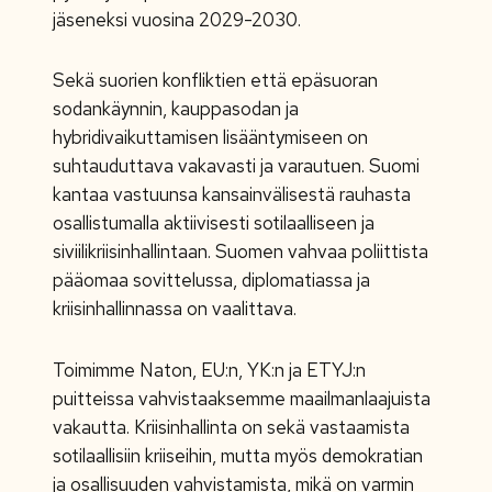
jäseneksi vuosina 2029-2030.
Sekä suorien konfliktien että epäsuoran
sodankäynnin, kauppasodan ja
hybridivaikuttamisen lisääntymiseen on
suhtauduttava vakavasti ja varautuen. Suomi
kantaa vastuunsa kansainvälisestä rauhasta
osallistumalla aktiivisesti sotilaalliseen ja
siviilikriisinhallintaan. Suomen vahvaa poliittista
pääomaa sovittelussa, diplomatiassa ja
kriisinhallinnassa on vaalittava.
Toimimme Naton, EU:n, YK:n ja ETYJ:n
puitteissa vahvistaaksemme maailmanlaajuista
vakautta. Kriisinhallinta on sekä vastaamista
sotilaallisiin kriiseihin, mutta myös demokratian
ja osallisuuden vahvistamista, mikä on varmin