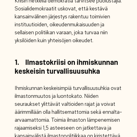
Kriisin hetkellä demokratia tarvitsee puolustajia.
Sosialidemokraatit uskovat, että kestävä
kansainvälinen järjestys rakentuu toimivien
instituutioiden, oikeudenmukaisuuden ja
sellaisen politiikan varaan, joka turvaa niin
yksilöiden kuin yhteisöjen oikeudet.
1. Ilmastokriisi on ihmiskunnan
keskeisin turvallisuusuhka
Ihmiskunnan keskeisimpiä turvallisuusuhkia ovat
ilmastonmuutos ja luontokato. Niiden
seuraukset ylittävät valtioiden rajat ja voivat
äärimmillään olla hallitsemattomia sekä ennalta-
arvaamattomia. Toimia ilmaston lämpenemisen
rajaamiseksi 1,5 asteeseen on jatkettava ja
kansainvälistä ilmastopolitiikkaa on kiristettävä,