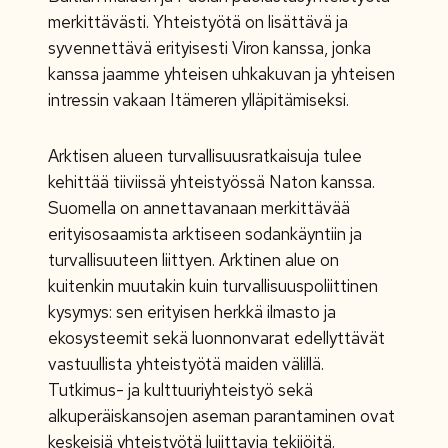
merkittävästi. Yhteistyötä on lisättävä ja
syvennettävä erityisesti Viron kanssa, jonka
kanssa jaamme yhteisen uhkakuvan ja yhteisen
intressin vakaan Itämeren ylläpitämiseksi.
Arktisen alueen turvallisuusratkaisuja tulee
kehittää tiiviissä yhteistyössä Naton kanssa.
Suomella on annettavanaan merkittävää
erityisosaamista arktiseen sodankäyntiin ja
turvallisuuteen liittyen. Arktinen alue on
kuitenkin muutakin kuin turvallisuuspoliittinen
kysymys: sen erityisen herkkä ilmasto ja
ekosysteemit sekä luonnonvarat edellyttävät
vastuullista yhteistyötä maiden välillä.
Tutkimus- ja kulttuuriyhteistyö sekä
alkuperäiskansojen aseman parantaminen ovat
keskeisiä yhteistyötä lujittavia tekijöitä.