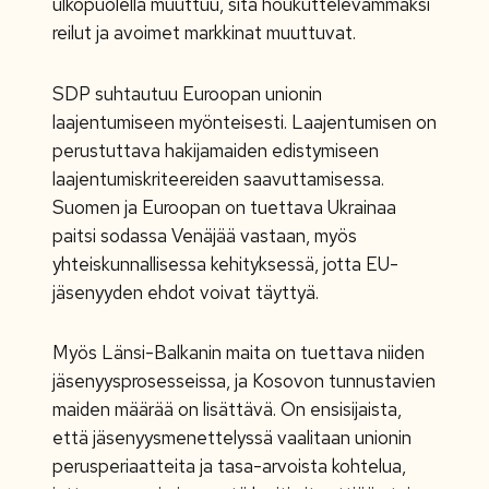
ulkopuolella muuttuu, sitä houkuttelevammaksi
reilut ja avoimet markkinat muuttuvat.
SDP suhtautuu Euroopan unionin
laajentumiseen myönteisesti. Laajentumisen on
perustuttava hakijamaiden edistymiseen
laajentumiskriteereiden saavuttamisessa.
Suomen ja Euroopan on tuettava Ukrainaa
paitsi sodassa Venäjää vastaan, myös
yhteiskunnallisessa kehityksessä, jotta EU-
jäsenyyden ehdot voivat täyttyä.
Myös Länsi-Balkanin maita on tuettava niiden
jäsenyysprosesseissa, ja Kosovon tunnustavien
maiden määrää on lisättävä. On ensisijaista,
että jäsenyysmenettelyssä vaalitaan unionin
perusperiaatteita ja tasa-arvoista kohtelua,