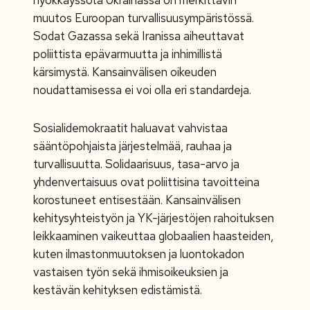
muutos Euroopan turvallisuusympäristössä.
Sodat Gazassa sekä Iranissa aiheuttavat
poliittista epävarmuutta ja inhimillistä
kärsimystä. Kansainvälisen oikeuden
noudattamisessa ei voi olla eri standardeja.
Sosialidemokraatit haluavat vahvistaa
sääntöpohjaista järjestelmää, rauhaa ja
turvallisuutta. Solidaarisuus, tasa-arvo ja
yhdenvertaisuus ovat poliittisina tavoitteina
korostuneet entisestään. Kansainvälisen
kehitysyhteistyön ja YK-järjestöjen rahoituksen
leikkaaminen vaikeuttaa globaalien haasteiden,
kuten ilmastonmuutoksen ja luontokadon
vastaisen työn sekä ihmisoikeuksien ja
kestävän kehityksen edistämistä.