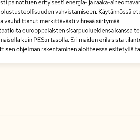
sti painottuen erityisesti energia- ja raaka-aineomav
olustusteollisuuden vahvistamiseen. Käytännössä e
a vauhdittanut merkittävästi vihreää siirtymää.
aatioita eurooppalaisten sisarpuolueidensa kanssa teoll
maisella kuin PES:n tasolla. Eri maiden erilaisista tila
ttisen ohjelman rakentaminen aloitteessa esitetyllä ta