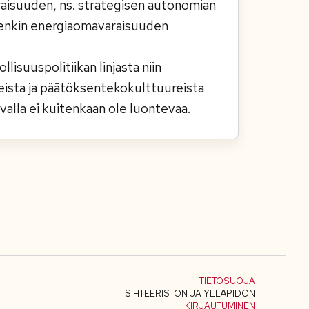
araisuuden, ns. strategisen autonomian
tenkin energiaomavaraisuuden
isuuspolitiikan linjasta niin
nteista ja päätöksentekokulttuureista
valla ei kuitenkaan ole luontevaa.
TIETOSUOJA
SIHTEERISTÖN JA YLLÄPIDON
KIRJAUTUMINEN