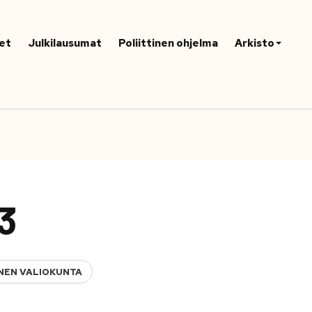
et
Julkilausumat
Poliittinen ohjelma
Arkisto
13
NEN VALIOKUNTA