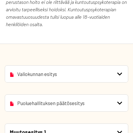
perustason hoito ei ole riittävää ja kuntoutuspsykoterapia on
arvioitu tarpeelliseksi hoidoksi. Kuntoutuspsykoterapian
omavastuuosuudesta tulisi luopua alle 18-vuotiaiden
henkilöiden osalta.
Valiokunnan esitys
Puoluehallituksen päätösesitys
Muutosesitys 1