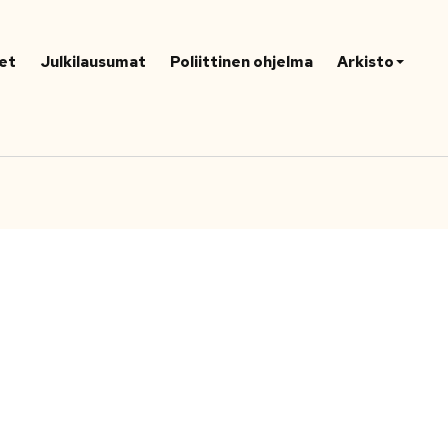
et
Julkilausumat
Poliittinen ohjelma
Arkisto