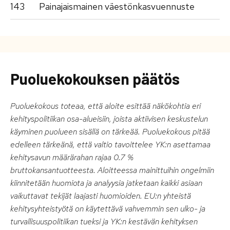
143
Painajaismainen väestönkasvuennuste
Puoluekokouksen päätös
Puoluekokous toteaa, että aloite esittää näkökohtia eri
kehityspolitiikan osa-alueisiin, joista aktiivisen keskustelun
käyminen puolueen sisällä on tärkeää. Puoluekokous pitää
edelleen tärkeänä, että valtio tavoittelee YK:n asettamaa
kehitysavun määrärahan rajaa 0.7 %
bruttokansantuotteesta. Aloitteessa mainittuihin ongelmiin
kiinnitetään huomiota ja analyysia jatketaan kaikki asiaan
vaikuttavat tekijät laajasti huomioiden. EU:n yhteistä
kehitysyhteistyötä on käytettävä vahvemmin sen ulko- ja
turvallisuuspolitiikan tueksi ja YK:n kestävän kehityksen