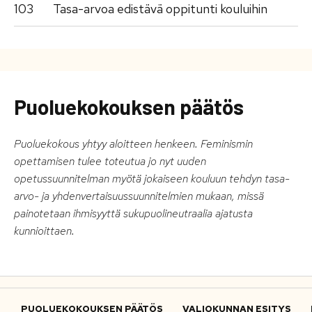
103
Tasa-arvoa edistävä oppitunti kouluihin
Puoluekokouksen päätös
Puoluekokous yhtyy aloitteen henkeen. Feminismin
opettamisen tulee toteutua jo nyt uuden
opetussuunnitelman myötä jokaiseen kouluun tehdyn tasa-
arvo- ja yhdenvertaisuussuunnitelmien mukaan, missä
painotetaan ihmisyyttä sukupuolineutraalia ajatusta
kunnioittaen.
PUOLUEKOKOUKSEN PÄÄTÖS
VALIOKUNNAN ESITYS