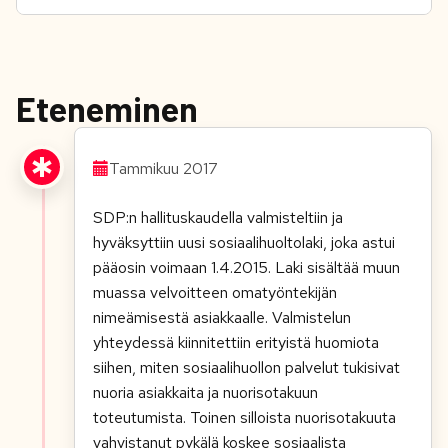
Eteneminen
Tammikuu 2017
SDP:n hallituskaudella valmisteltiin ja
hyväksyttiin uusi sosiaalihuoltolaki, joka astui
pääosin voimaan 1.4.2015. Laki sisältää muun
muassa velvoitteen omatyöntekijän
nimeämisestä asiakkaalle. Valmistelun
yhteydessä kiinnitettiin erityistä huomiota
siihen, miten sosiaalihuollon palvelut tukisivat
nuoria asiakkaita ja nuorisotakuun
toteutumista. Toinen silloista nuorisotakuuta
vahvistanut pykälä koskee sosiaalista