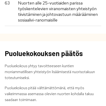
63
Nuorten alle 25-vuotiaiden parissa
työskentelevien viranomaisten yhteistyön
tiivistäminen ja johtovastuun määrääminen
sosiaalivi-ranomaisille
Puoluekokouksen päätös
Puoluekokous yhtyy tavoitteeseen kuntien
moniammatillisen yhteistyön lisäämisestä nuorisotakuun
toteutumiseksi.
Puoluekokous pitää välttämättömänä, että myös
vaikeimmassa asemassa olevien nuorten kohdalla takuu
saadaan toimimaan.