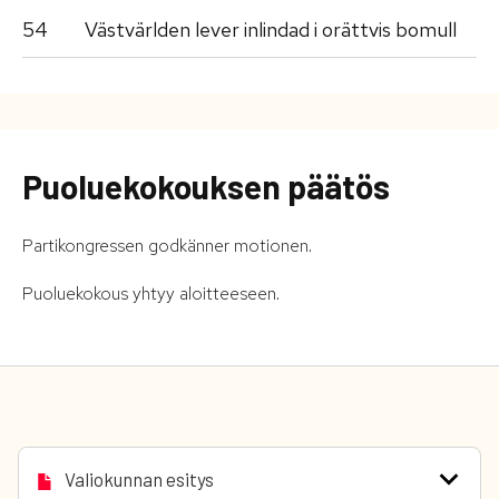
54
Västvärlden lever inlindad i orättvis bomull
Puoluekokouksen päätös
Partikongressen godkänner motionen.
Puoluekokous yhtyy aloitteeseen.
Valiokunnan esitys