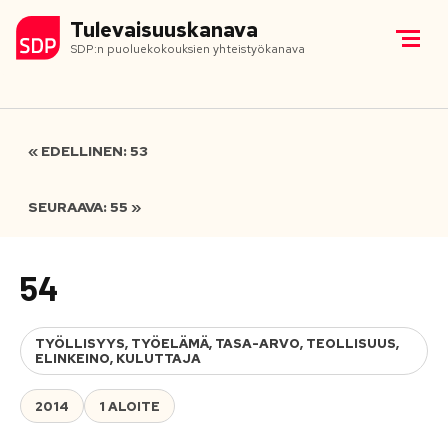
Tulevaisuuskanava
SDP:n puoluekokouksien yhteistyökanava
« EDELLINEN: 53
SEURAAVA: 55 »
54
TYÖLLISYYS, TYÖELÄMÄ, TASA-ARVO, TEOLLISUUS,
ELINKEINO, KULUTTAJA
2014
1 ALOITE