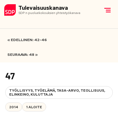
Tulevaisuuskanava
SDP:n puoluekokouksien yhteistyökanava
« EDELLINEN: 42-46
SEURAAVA: 48 »
47
TYÖLLISYYS, TYÖELÄMÄ, TASA-ARVO, TEOLLISUUS,
ELINKEINO, KULUTTAJA
2014
1 ALOITE