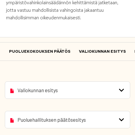
ympäristövahinkolainsäädännön kehittämistä jatketaan,
jotta vastuu mahdollisista vahingoista jakaantuu
mahdollisimman oikeudenmukaisesti.
PUOLUEKOKOUKSEN PÄÄTÖS
VALIOKUNNAN ESITYS
Valiokunnan esitys
Puoluehallituksen päätösesitys