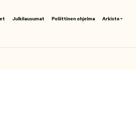
et
Julkilausumat
Poliittinen ohjelma
Arkisto