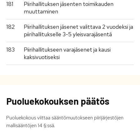
181
Piirihallituksen jäsenten toimikauden
muuttaminen
182
Piirihallituksen jäsenet valittava 2 vuodeksi ja
piirihallitukselle 3-5 yleisvarajäsentä
183
Piirihallitukseen varajäsenet ja kausi
kaksivuotiseksi
Puoluekokouksen päätös
Puoluekokous viittaa sääntömuutokseen piirijärjestöjen
mallisääntöjen 14 §:ssä.