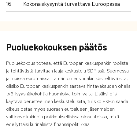
16
Kokonaiskysyntä turvattava Euroopassa
Puoluekokouksen päätös
Puoluekokous toteaa, että Euroopan keskuspankin roolista
ja tehtävästä tarvitaan laaja keskustelu SDP:ssä, Suomessa
ja muissa euromaissa. Tämän on ensinnäkin käsiteltävä sitä,
olisiko Euroopan keskuspankin saatava hintavakauden ohella
työllisyysnäkökohtia huomioiva toimivalta. Lisäksi olisi
käytävä perusteellinen keskustelu siitä, tulisiko EKP:n saada
oikeus ostaa myös suoraan euroalueen jäsenmaiden
valtionvelkakirjoja poikkeuksellisissa olosuhteissa, mikä
edellyttäisi kurinalaista finanssipolitiikkaa.