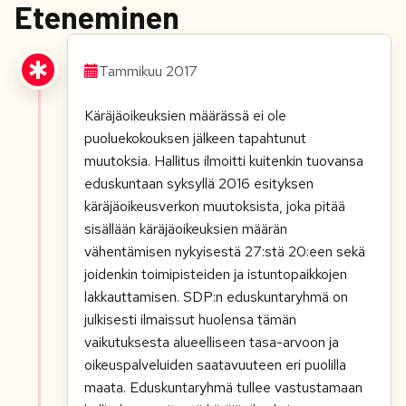
Eteneminen
Tammikuu 2017
Käräjäoikeuksien määrässä ei ole
puoluekokouksen jälkeen tapahtunut
muutoksia. Hallitus ilmoitti kuitenkin tuovansa
eduskuntaan syksyllä 2016 esityksen
käräjäoikeusverkon muutoksista, joka pitää
sisällään käräjäoikeuksien määrän
vähentämisen nykyisestä 27:stä 20:een sekä
joidenkin toimipisteiden ja istuntopaikkojen
lakkauttamisen. SDP:n eduskuntaryhmä on
julkisesti ilmaissut huolensa tämän
vaikutuksesta alueelliseen tasa-arvoon ja
oikeuspalveluiden saatavuuteen eri puolilla
maata. Eduskuntaryhmä tullee vastustamaan