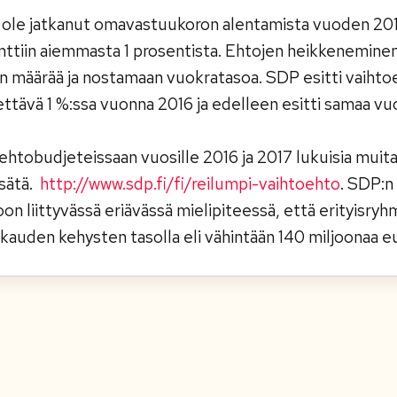
s ei ole jatkanut omavastuukoron alentamista vuoden 2
senttiin aiemmasta 1 prosentista. Ehtojen heikkenemin
määrää ja nostamaan vuokratasoa. SDP esitti vaihtoe
ttävä 1 %:ssa vuonna 2016 ja edelleen esitti samaa vu
htobudjeteissaan vuosille 2016 ja 2017 lukuisia muitak
isätä.
http://www.sdp.fi/fi/reilumpi-vaihtoehto
. SDP:n
on liittyvässä eriävässä mielipiteessä, että erityisry
 kauden kehysten tasolla eli vähintään 140 miljoonaa e