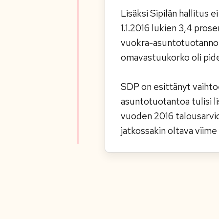
Lisäksi Sipilän hallitu
1.1.2016 lukien 3,4 pro
vuokra-asuntotuotannon 
omavastuukorko oli pide
SDP on esittänyt vaihtoe
asuntotuotantoa tulisi l
vuoden 2016 talousarvio
jatkossakin oltava viime