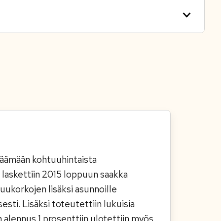
lisäämään kohtuuhintaista
laskettiin 2015 loppuun saakka
uukorkojen lisäksi asunnoille
ti. Lisäksi toteutettiin lukuisia
 alennus 1 prosenttiin ulotettiin myös