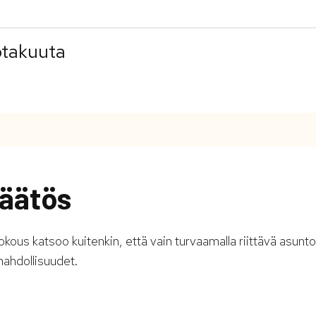
otakuuta
äätös
kous katsoo kuitenkin, että vain turvaamalla riittävä asun
ahdollisuudet.