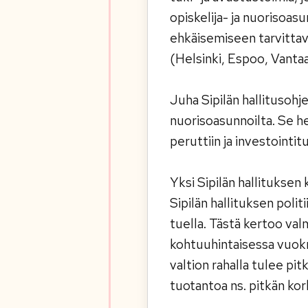
opiskelija- ja nuorisoas
ehkäisemiseen tarvittav
(Helsinki, Espoo, Vanta
Juha Sipilän hallitusohje
nuorisoasunnoilta. Se h
peruttiin ja investointitu
Yksi Sipilän hallitukse
Sipilän hallituksen poli
tuella. Tästä kertoo valm
kohtuuhintaisessa vuok
valtion rahalla tulee pi
tuotantoa ns. pitkän ko