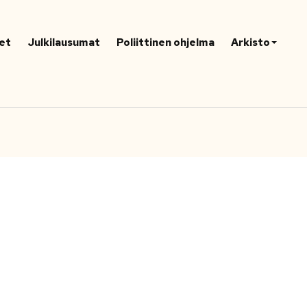
et
Julkilausumat
Poliittinen ohjelma
Arkisto