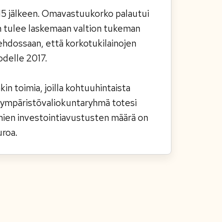
015 jälkeen. Omavastuukorko palautui
en tulee laskemaan valtion tukeman
hdossaan, että korkotukilainojen
odelle 2017.
in toimia, joilla kohtuuhintaista
 ympäristövaliokuntaryhmä totesi
hmien investointiavustusten määrä on
uroa.