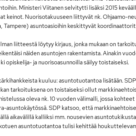
untoihin. Ministeri Viitanen selvitytti lisäksi 2015 ke
at keinot. Nuorisotakuuseen liittyvät nk. Ohjaamo-ne
a, Tampere) asuntoasioihin keskittyvät koordinaattori
lman liitteestä löytyy kirjaus, jonka mukaan on tarkoitu
eikentäisi näiden asuntojen rakentamista. Ainakin vuo
ki opiskelija- ja nuorisoasunnoilla säilyy toistaiseksi.
n kärkihankkeista kuuluu: asuntotuotantoa lisätään. S
tiikan tarkoituksena on toistaiseksi ollut markkinaeht
istelussa oleva nk. 10 vuoden välimalli, jossa kohteet o
ra-asuntokäytössä. SDP katsoo, että markkinaehtoi
tkällä aikavälillä kalliiksi mm. nousevien asuntotukiku
rkotuen asuntotuotantoa tulisi kehittää houkuttelevam