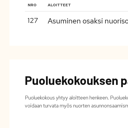
NRO
ALOITTEET
127
Asuminen osaksi nuoris
Puoluekokouksen p
Puoluekokous yhtyy aloitteen henkeen. Puolueko
voidaan turvata myös nuorten asunnonsaamism