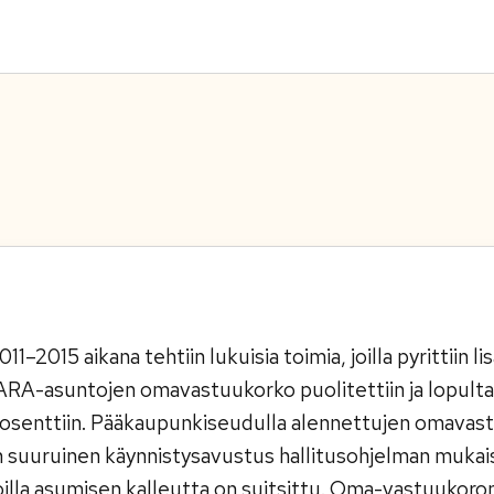
1–2015 aikana tehtiin lukuisia toimia, joilla pyrittiin 
A-asuntojen omavastuukorko puolitettiin ja lopulta 
prosenttiin. Pääkaupunkiseudulla alennettujen omavast
 suuruinen käynnistysavustus hallitusohjelman mukaises
joilla asumisen kalleutta on suitsittu. Oma-vastuukoron