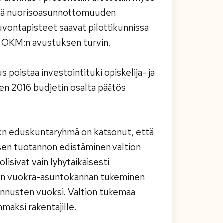
väällä nuorisoasunnottomuuden
uvontapisteet saavat pilottikunnissa
t OKM:n avustuksen turvin.
s poistaa investointituki opiskelija- ja
den 2016 budjetin osalta päätös
DP:n eduskuntaryhmä on katsonut, että
oisen tuotannon edistäminen valtion
lisivat vain lyhytaikaisesti
sen vuokra-asuntokannan tukeminen
stannusten vuoksi. Valtion tukemaa
maksi rakentajille.