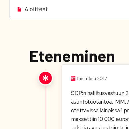
Aloitteet
Eteneminen
Tammikuu 2017
SDP:n hallitusvastuun 201
asuntotuotantoa. MM. AR
otettavissa lainoissa 1 
maksettiin 10 000 euron
tuki- ja avustustoimia, 