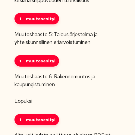
keskinäisriippuvuuden tulevaisuus
1
muutosesitykset
Muutoshaaste 5: Talousjärjestelmä ja
yhteiskunnallinen eriarvoistuminen
1
muutosesitykset
Muutoshaaste 6: Rakennemuutos ja
kaupungistuminen
Lopuksi
1
muutosesitykset