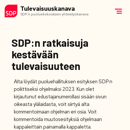
Tulevaisuuskanava
SDP:n puoluekokouksien yhteistyökanava
SDP:n ratkaisuja
kestävään
tulevaisuuteen
Alta löydät puoluehallituksen esityksen SDP:n
poliittiseksi ohjelmaksi 2023. Kun olet
kirjautunut edustajanumerollasi sisään sivun
oikeasta ylälaidasta, voit siirtyä alta
kommentoimaan ohjelman eri osia. Voit
kommentoida muutosesityksiä ohjelmaan
kappaleittain painamalla kappaletta.