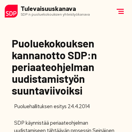
Tulevaisuuskanava
SDP:n puoluekokouksien yhteistyökanava
Puoluekokouksen
kannanotto SDP:n
periaateohjelman
uudistamistyön
suuntaviivoiksi
Puoluehallituksen esitys 24.4.2014
SDP käynnistää periaateohjelman
uudistamiseen tähtäävän prosessin Seinäjoen