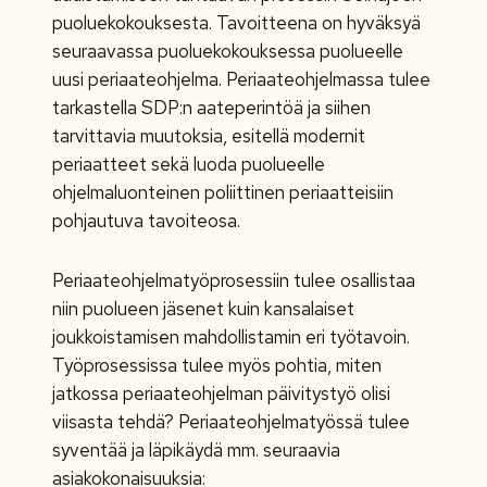
puoluekokouksesta. Tavoitteena on hyväksyä
seuraavassa puoluekokouksessa puolueelle
uusi periaateohjelma. Periaateohjelmassa tulee
tarkastella SDP:n aateperintöä ja siihen
tarvittavia muutoksia, esitellä modernit
periaatteet sekä luoda puolueelle
ohjelmaluonteinen poliittinen periaatteisiin
pohjautuva tavoiteosa.
Periaateohjelmatyöprosessiin tulee osallistaa
niin puolueen jäsenet kuin kansalaiset
joukkoistamisen mahdollistamin eri työtavoin.
Työprosessissa tulee myös pohtia, miten
jatkossa periaateohjelman päivitystyö olisi
viisasta tehdä? Periaateohjelmatyössä tulee
syventää ja läpikäydä mm. seuraavia
asiakokonaisuuksia: