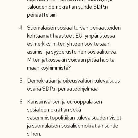
talouden demokratian suhde SDP:n
periaatteisiin.
Suomalaisen sosiaaliturvan periaatteiden
kohtaamat haasteet EU-ympäristössä
esimerkiksi miten yhteen sovitetaan
asumis- ja syyperusteinen sosiaaliturva.
Miten jatkossakin voidaan pitää huolta
maan köyhimmistä?
Demokratian ja oikeusvaltion tulevaisuus
osana SDP:n periaateohjelmaa.
Kansainvälisen ja eurooppalaisen
sosialidemokratian sekä
vasemmistopolitiikan tulevaisuuden visiot
ja suomalaisen sosialidemokratian suhde
siihen.