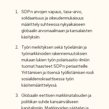
SDP:n arvojen vapaus, tasa-arvo,
solidaarisuus ja oikeudenmukaisuus
määrittely suhteessa nykyaikaiseen
globaalin arvomaailmaan ja kansalaisten
käsityksiin.
Työn merkityksen sekä työelämän ja
työmarkkinoiden rakennemuutoksien
mukaan lukien työn polarisaatio-ilmiön
tuomat haasteet SDP:n periaatteille.
Yrittämisen ja itsensä työllistämisen rooli
sosialidemokraattisessa työn
käsitemäärittelyssä.
Globaalin eettisen markkinatalouden ja
politiikan suhde kansainväliseen
kapitalismiin. Markkinoiden säätelyn ja