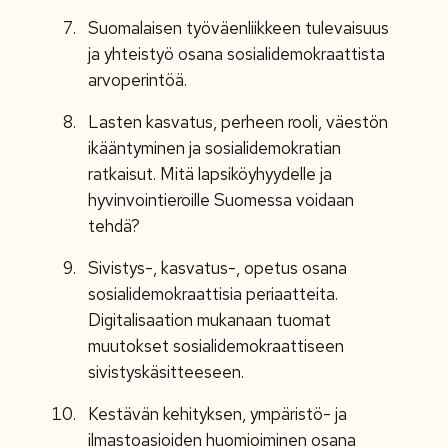
Suomalaisen työväenliikkeen tulevaisuus
ja yhteistyö osana sosialidemokraattista
arvoperintöä.
Lasten kasvatus, perheen rooli, väestön
ikääntyminen ja sosialidemokratian
ratkaisut. Mitä lapsiköyhyydelle ja
hyvinvointieroille Suomessa voidaan
tehdä?
Sivistys-, kasvatus-, opetus osana
sosialidemokraattisia periaatteita.
Digitalisaation mukanaan tuomat
muutokset sosialidemokraattiseen
sivistyskäsitteeseen.
Kestävän kehityksen, ympäristö- ja
ilmastoasioiden huomioiminen osana