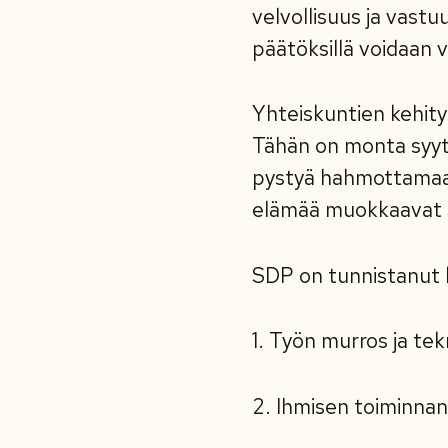
velvollisuus ja vast
päätöksillä voidaan 
Yhteiskuntien kehity
Tähän on monta syytä.
pystyä hahmottamaan
elämää muokkaavat 
SDP on tunnistanut k
1. Työn murros ja te
2. Ihmisen toiminnan