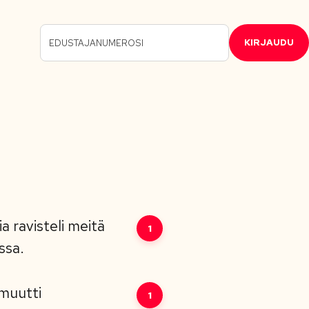
KIRJAUDU
 ravisteli meitä
1
essa.
 muutti
1