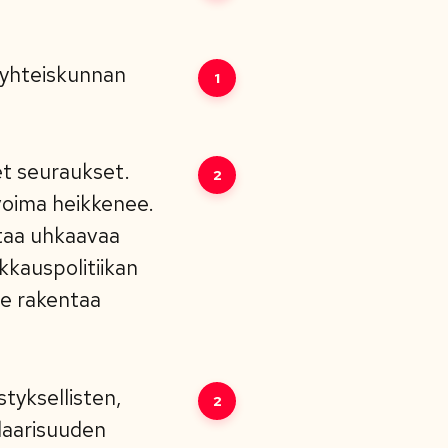
 yhteiskunnan
1
et seuraukset.
2
ovoima heikkenee.
ntaa uhkaavaa
kkauspolitiikan
mme rakentaa
tyksellisten,
2
daarisuuden