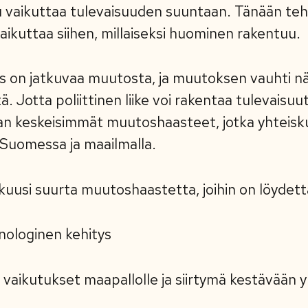
uu vaikuttaa tulevaisuuden suuntaan. Tänään teht
vaikuttaa siihen, millaiseksi huominen rakentuu.
s on jatkuvaa muutosta, ja muutoksen vauhti nä
 Jotta poliittinen liike voi rakentaa tulevaisuut
 keskeisimmät muutoshaasteet, jotka yhteisku
Suomessa ja maailmalla.
uusi suurta muutoshaastetta, joihin on löydettä
knologinen kehitys
 vaikutukset maapallolle ja siirtymä kestävään 