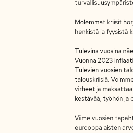
turvallisuusympärist
Molemmat kriisit hor
henkistä ja fyysistä 
Tulevina vuosina näe
Vuonna 2023 inflaati
Tulevien vuosien talo
talouskriisiä. Voimm
virheet ja maksattaa k
kestävää, työhön ja
Viime vuosien tapaht
eurooppalaisten arvo