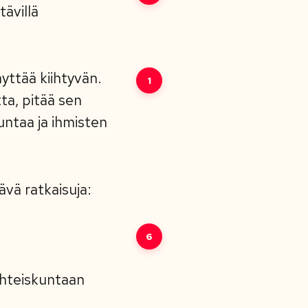
ävillä
yttää kiihtyvän.
1
ta, pitää sen
ntaa ja ihmisten
vä ratkaisuja:
6
yhteiskuntaan