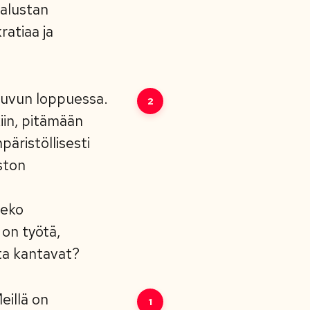
ualustan
ratiaa ja
luvun loppuessa.
2
in, pitämään
äristöllisesti
ston
meko
 on työtä,
nta kantavat?
eillä on
1