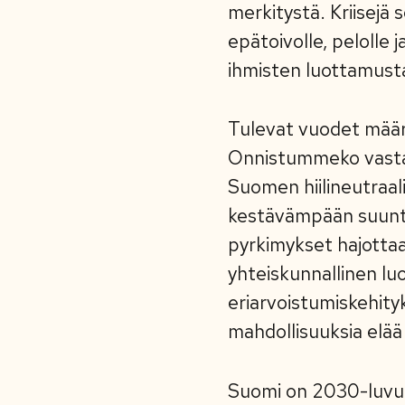
merkitystä. Kriisejä
epätoivolle, pelolle 
ihmisten luottamust
Tulevat vuodet määri
Onnistummeko vasta
Suomen hiilineutraal
kestävämpään suunt
pyrkimykset hajottaa
yhteiskunnallinen 
eriarvoistumiskehity
mahdollisuuksia elää 
Suomi on 2030-luvull