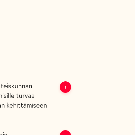
hteiskunnan
1
sille turvaa
an kehittämiseen
hin