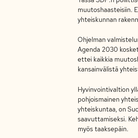
muutoshaasteisiin. Et
yhteiskunnan rakenn
Ohjelman valmistelun
Agenda 2030 kosketta
ettei kaikkia muutosh
kansainvälistä yhtei
Hyvinvointivaltion yl
pohjoismainen yhtei
yhteiskuntaa, on Suo
saavuttamiseksi. Keh
myös taaksepäin.