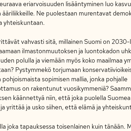
 seuraava eriarvoisuuden lisääntyminen luo kasv
ja ääriliikkeille. Ne puolestaan murentavat demok
a yhteiskuntaan.
ttävät vahvasti sitä, millainen Suomi on 2030-
amaan ilmastonmuutoksen ja luontokadon uhki
iuden polulla ja viemään myös koko maailmaa ymp
aan? Pystymmekö torjumaan konservatiivioikei
 pohjoismaista sopimisen mallia, jonka pohjalle
luottamus on rakentunut vuosikymmeniä? Saam
ksen käännettyä niin, että joka puolella Suomea
ja yrittää ja usko siihen, että elämä ja yhteisku
a joka tapauksessa toisenlainen kuin tänään. M