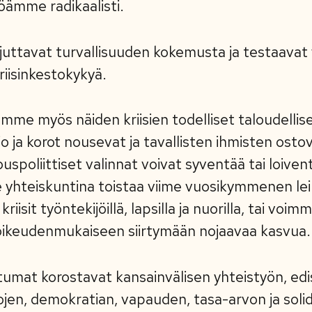
öämme radikaalisti.
juttavat turvallisuuden kokemusta ja testaavat
kriisinkestokykyä.
mme myös näiden kriisien todelliset taloudellis
o ja korot nousevat ja tavallisten ihmisten ost
uspoliittiset valinnat voivat syventää tai loive
e yhteiskuntina toistaa viime vuosikymmenen lei
riisit työntekijöillä, lapsilla ja nuorilla, tai voi
 oikeudenmukaiseen siirtymään nojaavaa kasvua.
umat korostavat kansainvälisen yhteistyön, edis
jen, demokratian, vapauden, tasa-arvon ja soli