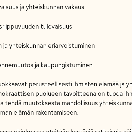
vaisuus ja yhteiskunnan vakaus
isriippuvuuden tulevaisuus
n ja yhteiskunnan eriarvoistuminen
kennemuutos ja kaupungistuminen
kaavat perusteellisesti ihmisten elämää ja y
mokraattisen puolueen tavoitteena on tuoda ihmi
ja tehdä muutoksesta mahdollisuus yhteiskunn
mman elämän rakentamiseen.
essa ohjelmassa etsitään kestäviä ratkaisuja näi