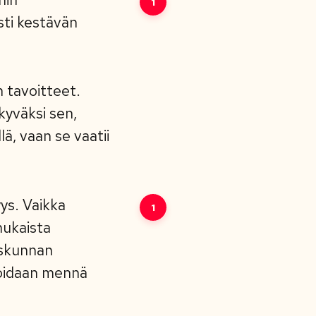
1
sti kestävän
 tavoitteet.
kyväksi sen,
lä, vaan se vaatii
yys. Vaikka
1
mukaista
iskunnan
 voidaan mennä