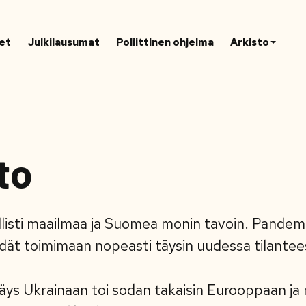
et
Julkilausumat
Poliittinen ohjelma
Arkisto
to
isti maailmaa ja Suomea monin tavoin. Pandemia
eidät toimimaan nopeasti täysin uudessa tilante
äys Ukrainaan toi sodan takaisin Eurooppaan ja