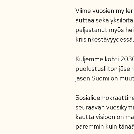
Viime vuosien myller
auttaa sekä yksilöitä
paljastanut myös he
kriisinkestävyydessä.
Kuljemme kohti 2030-
puolustusliiton jäsen
jäsen Suomi on muut
Sosialidemokraattin
seuraavan vuosikymme
kautta visioon on mah
paremmin kuin tänää