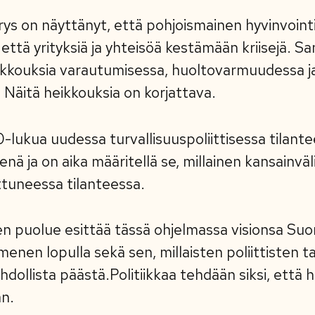
rys on näyttänyt, että pohjoismainen hyvinvointi
 että yrityksiä ja yhteisöä kestämään kriisejä. S
ikkouksia varautumisessa, huoltovarmuudessa j
 Näitä heikkouksia on korjattava.
lukua uudessa turvallisuuspoliittisessa tilante
enä ja on aika määritellä se, millainen kansainvä
tuneessa tilanteessa.
en puolue esittää tässä ohjelmassa visionsa Su
nen lopulla sekä sen, millaisten poliittisten t
dollista päästä.Politiikkaa tehdään siksi, että 
n.