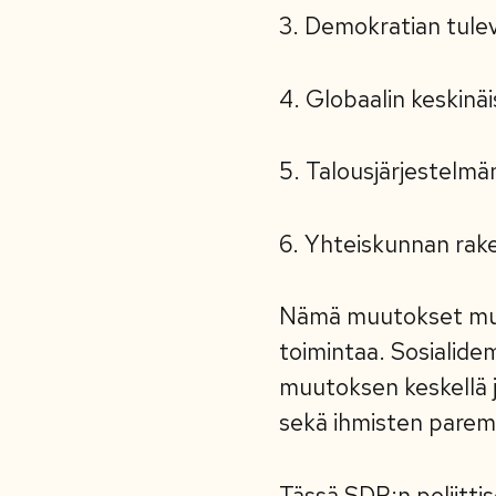
3. Demokratian tule
4. Globaalin keskinä
5. Talousjärjestelmä
6. Yhteiskunnan ra
Nämä muutokset muok
toimintaa. Sosialide
muutoksen keskellä 
sekä ihmisten pare
Tässä SDP:n poliittis