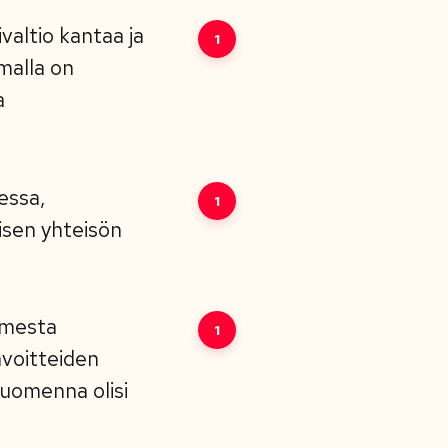
valtio kantaa ja
1
amalla on
a
essa,
1
lisen yhteisön
omesta
1
avoitteiden
huomenna olisi