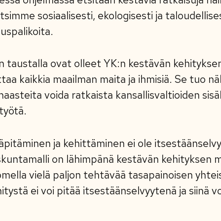
simme sosiaalisesti, ekologisesti ja taloudellise
uspalikoita.
 taustalla ovat olleet YK:n kestävän kehityksen
a kaikkia maailman maita ja ihmisiä. Se tuo nä
aasteita voida ratkaista kansallisvaltioiden sisäl
styötä.
läpitäminen ja kehittäminen ei ole itsestäänselv
skuntamalli on lähimpänä kestävän kehityksen 
mella vielä paljon tehtävää tasapainoisen yhte
itystä ei voi pitää itsestäänselvyytenä ja siinä