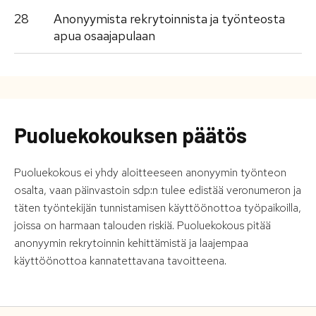
28
Anonyymista rekrytoinnista ja työnteosta
apua osaajapulaan
Puoluekokouksen päätös
Puoluekokous ei yhdy aloitteeseen anonyymin työnteon
osalta, vaan päinvastoin sdp:n tulee edistää veronumeron ja
täten työntekijän tunnistamisen käyttöönottoa työpaikoilla,
joissa on harmaan talouden riskiä. Puoluekokous pitää
anonyymin rekrytoinnin kehittämistä ja laajempaa
käyttöönottoa kannatettavana tavoitteena.