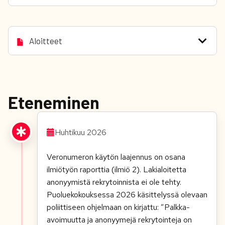
Aloitteet
Eteneminen
Huhtikuu 2026
Veronumeron käytön laajennus on osana
ilmiötyön raporttia (ilmiö 2). Lakialoitetta
anonyymistä rekrytoinnista ei ole tehty.
Puoluekokouksessa 2026 käsittelyssä olevaan
poliittiseen ohjelmaan on kirjattu: ”
Palkka-
avoimuutta
ja
anon
yy
m
ejä rekrytointeja
on