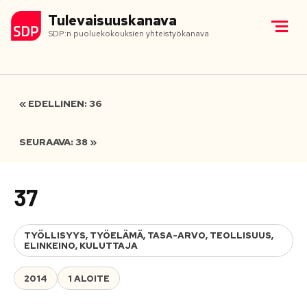
Tulevaisuuskanava
SDP:n puoluekokouksien yhteistyökanava
« EDELLINEN: 36
SEURAAVA: 38 »
37
TYÖLLISYYS, TYÖELÄMÄ, TASA-ARVO, TEOLLISUUS,
ELINKEINO, KULUTTAJA
2014
1 ALOITE