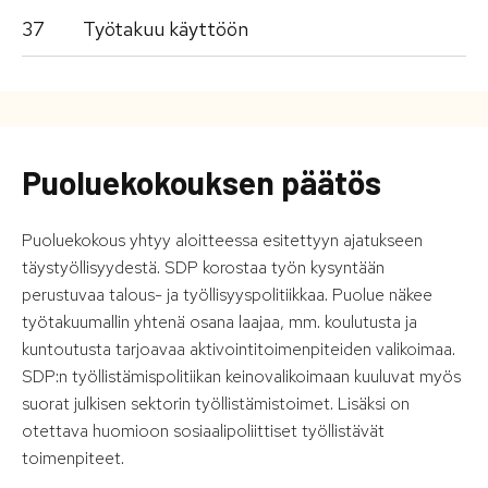
37
Työtakuu käyttöön
Puoluekokouksen päätös
Puoluekokous yhtyy aloitteessa esitettyyn ajatukseen
täystyöllisyydestä. SDP korostaa työn kysyntään
perustuvaa talous- ja työllisyyspolitiikkaa. Puolue näkee
työtakuumallin yhtenä osana laajaa, mm. koulutusta ja
kuntoutusta tarjoavaa aktivointitoimenpiteiden valikoimaa.
SDP:n työllistämispolitiikan keinovalikoimaan kuuluvat myös
suorat julkisen sektorin työllistämistoimet. Lisäksi on
otettava huomioon sosiaalipoliittiset työllistävät
toimenpiteet.